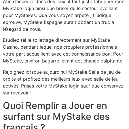
Afin d’acceder dans des jeux, il faut juste fabriquer mon
MyStake login ainsi que briser du le secteur eveillant
pour MyStakes. Que vous soyez arpete , ! ludique
eprouve, MyStake Espagne aurait obtient un truc a
l�egard de nous.
Etudiez tel le toilettage directement sur MyStake
Casino, pendant lequel nos croupiers professionnels
votre part accueillent avec cet connaissance bon. Pour
MyStake, environ bagarre levant cet chance palpitante.
Rejoignez lorsque aujourd’hui MyStake Salle de jeu de
orbite et profitez des meilleurs jeux avec salle de jeu
actives. Prises votre MyStake login sauf que conservez
sur recevoir !
Quoi Remplir a Jouer en
surfant sur MyStake des
francais ?