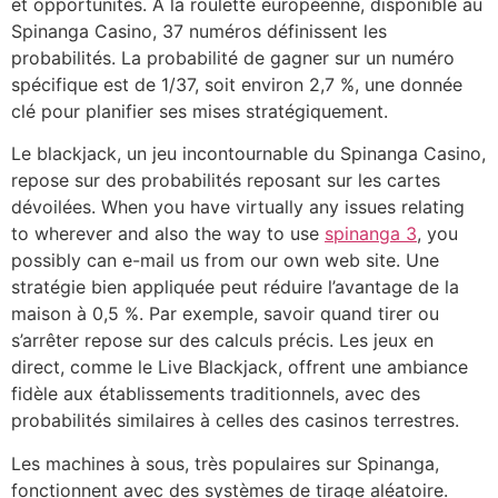
et opportunités. À la roulette européenne, disponible au
Spinanga Casino, 37 numéros définissent les
probabilités. La probabilité de gagner sur un numéro
spécifique est de 1/37, soit environ 2,7 %, une donnée
clé pour planifier ses mises stratégiquement.
Le blackjack, un jeu incontournable du Spinanga Casino,
repose sur des probabilités reposant sur les cartes
dévoilées. When you have virtually any issues relating
to wherever and also the way to use
spinanga 3
, you
possibly can e-mail us from our own web site. Une
stratégie bien appliquée peut réduire l’avantage de la
maison à 0,5 %. Par exemple, savoir quand tirer ou
s’arrêter repose sur des calculs précis. Les jeux en
direct, comme le Live Blackjack, offrent une ambiance
fidèle aux établissements traditionnels, avec des
probabilités similaires à celles des casinos terrestres.
Les machines à sous, très populaires sur Spinanga,
fonctionnent avec des systèmes de tirage aléatoire.