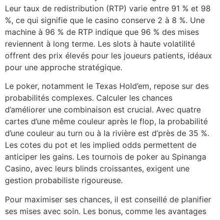
Leur taux de redistribution (RTP) varie entre 91 % et 98
%, ce qui signifie que le casino conserve 2 à 8 %. Une
machine à 96 % de RTP indique que 96 % des mises
reviennent à long terme. Les slots à haute volatilité
offrent des prix élevés pour les joueurs patients, idéaux
pour une approche stratégique.
Le poker, notamment le Texas Hold’em, repose sur des
probabilités complexes. Calculer les chances
d’améliorer une combinaison est crucial. Avec quatre
cartes d’une même couleur après le flop, la probabilité
d’une couleur au turn ou à la rivière est d’près de 35 %.
Les cotes du pot et les implied odds permettent de
anticiper les gains. Les tournois de poker au Spinanga
Casino, avec leurs blinds croissantes, exigent une
gestion probabiliste rigoureuse.
Pour maximiser ses chances, il est conseillé de planifier
ses mises avec soin. Les bonus, comme les avantages