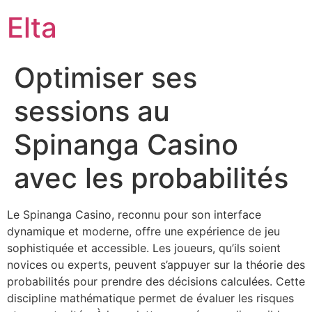
Elta
Optimiser ses
sessions au
Spinanga Casino
avec les probabilités
Le Spinanga Casino, reconnu pour son interface
dynamique et moderne, offre une expérience de jeu
sophistiquée et accessible. Les joueurs, qu’ils soient
novices ou experts, peuvent s’appuyer sur la théorie des
probabilités pour prendre des décisions calculées. Cette
discipline mathématique permet de évaluer les risques