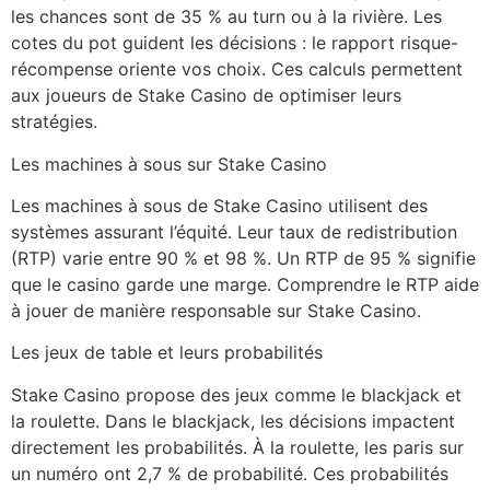
les chances sont de 35 % au turn ou à la rivière. Les
cotes du pot guident les décisions : le rapport risque-
récompense oriente vos choix. Ces calculs permettent
aux joueurs de Stake Casino de optimiser leurs
stratégies.
Les machines à sous sur Stake Casino
Les machines à sous de Stake Casino utilisent des
systèmes assurant l’équité. Leur taux de redistribution
(RTP) varie entre 90 % et 98 %. Un RTP de 95 % signifie
que le casino garde une marge. Comprendre le RTP aide
à jouer de manière responsable sur Stake Casino.
Les jeux de table et leurs probabilités
Stake Casino propose des jeux comme le blackjack et
la roulette. Dans le blackjack, les décisions impactent
directement les probabilités. À la roulette, les paris sur
un numéro ont 2,7 % de probabilité. Ces probabilités