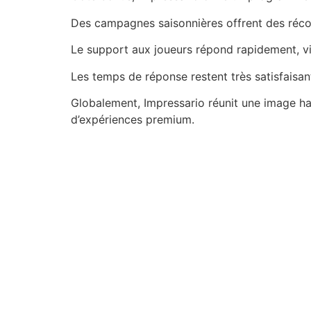
Des campagnes saisonnières offrent des réc
Le support aux joueurs répond rapidement, vi
Les temps de réponse restent très satisfaisan
Globalement, Impressario réunit une image ha
d’expériences premium.