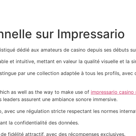
nnelle sur Impressario
istiqué dédié aux amateurs de casino depuis ses débuts su
le et intuitive, mettant en valeur la qualité visuelle et la si
stingue par une collection adaptée à tous les profils, avec 
 which as well as the way to make use of
impressario casino 
s leaders assurent une ambiance sonore immersive.
o, avec une régulation stricte respectant les normes interna
ant la confidentialité des données.
e fidélité attractif, avec des récompenses exclusives.