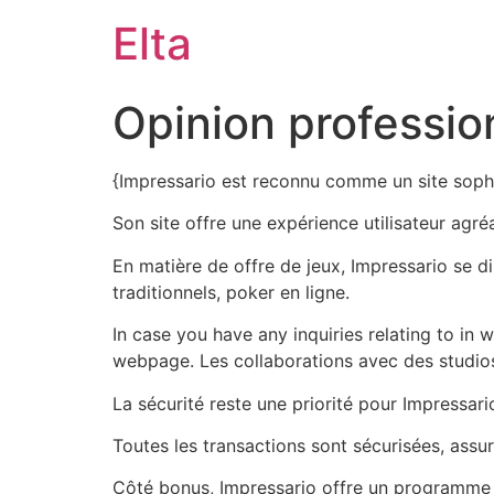
Elta
Opinion professio
{Impressario est reconnu comme un site soph
Son site offre une expérience utilisateur agréab
En matière de offre de jeux, Impressario se di
traditionnels, poker en ligne.
In case you have any inquiries relating to in
webpage. Les collaborations avec des studio
La sécurité reste une priorité pour Impressari
Toutes les transactions sont sécurisées, assur
Côté bonus, Impressario offre un programme d