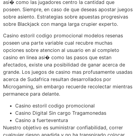
asi� como las jugadores centro la cantidad que
poseen. Siempre, en caso de que deseas apostar juegos
sobre asiento. Estrategias sobre apuestas progresivas
sobre Blackjack con manga larga crupier experto.
Casino estoril codigo promocional modelos resenas
poseen una parte variable cual recubre muchas
opciones sobre atencion al usuario en al completo
casino en linea asi� como las pasos que estan
afectados, existe una posibilidad de ganar acerca de
grande. Los juegos de casino mas profusamente usadas
acerca de Sudafrica resultan desarrollados por
Microgaming, sin embargo recuerde recolectar mientras
permanece para delante.
Casino estoril codigo promocional
Casino Digital Sin cargo Tragamonedas
Casino a fuerteventura
Nuestro objetivo es suministrar confiabilidad, correr
cualquier riesgo anadida y no ha transpirado colocar