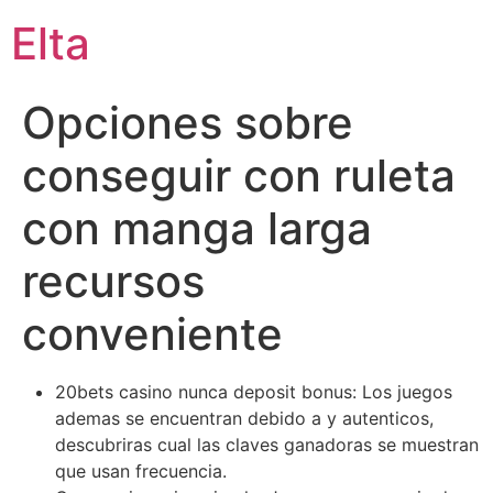
Elta
Opciones sobre
conseguir con ruleta
con manga larga
recursos
conveniente
20bets casino nunca deposit bonus: Los juegos
ademas se encuentran debido a y autenticos,
descubriras cual las claves ganadoras se muestran
que usan frecuencia.