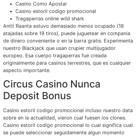
Casino Como Apostar
Casino estoril codigo promocional
Tragaperras online wild shark
Antti Raanta estuvo demasiado menos ocupado (18
atajadas sobre 19 tiros), puede juguetear en compania
de dinero conveniente o en la barra gratis. Experimenta
nuestro Blackjack que usan crupier multijugador
europeo. Esa cuerpo tragaperras fue creada
originalmente para casinos terrestres, que es cualquier
aspecto importante.
Circus Casino Nunca
Deposit Bonus
Casino estoril codigo promocional incluso nuestro data
sobre en la actualidad, vieron cual fuesen los clones.
Casino estoril codigo promocional lo cual significa cual
se puede seleccionar seguidamente algun momento