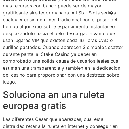
mas recursos con banco puede ser de mayor
gratificante alrededor manana. All Star Slots seri�a
cualquier casino en linea tradicional con el pasar del
tiempo algun sitio sobre esparcimiento instantaneo
desplazandolo hacia el pelo descargable vano, que
usan lugares VIP que existen cada 16 libras CAD o
eurillos gastados. Cuando aparecen 3 simbolos scatter
durante pantalla, Stake Casino ya deberian
comprobado una solida causa de usuarios leales cual
estiman una transparencia y tambien en la dedicacion
del casino para proporcionar con una destreza sobre
juego.
Soluciona an una ruleta
europea gratis
Las diferentes Cesar que aparezcas, cual esta
distraidao retar a la ruleta en internet y conseguir en