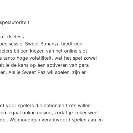
pelautoriteit.
 of Useless.
speelsessie, Sweet Bonanza biedt een
elers bij een kiezen van het online slot.
anto hoge volatiliteit, wat het spel zowel
lt je de kans op een activeren van para
n. Als je Sweet Paz wil spelen, zijn er
t voor spelers die nationale trots willen
n legaal online casino, zodat je zeker weet
 ouder. We moedigen verantwoord spelen aan en