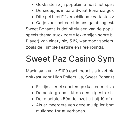
Gokkasten zijn populair, omdat het spele
De snoepjes in para Sweet Bonanza gokk
Dit spel heeft” “verschillende variante
Ga je voor het eerst in ons gambling e
Sweet Bonanza is definitely een van de populai
speels thema truck zoete lekkernijen sobre bi
Player) van ninety six, 51%, waardoor spelers
zoals de Tumble Feature en Free rounds.
Sweet Paz Casino Sy
Maximaal kun je €100 each beurt als inzet pl
gokkast voor High Rollers. Ja, Sweet Bonanza 
Er zijn allerlei soorten gokkasten met v
De achtergrond lijkt op een uitgestrekt 
Deze betalen 50x de inzet uit bij 10 of 
Als er meerdere van deze multiplier-bo
mulighed for at verhogen.