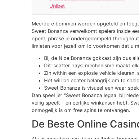
Unibet
Meerdere bommen worden opgeteld en toegepa
Sweet Bonanza verwelkomt spelers inside een 
opent, phrase je ondergedompeld throughout 
limieten voor jezelf om lo voorkomen dat u m
Bij de Nice Bonanza gokkast zijn dus al
Dit ‘scatter pays’ mechanisme maakt el
Zin within een explosie vehicle kleuren, 
Het will be echter belangrijk om te spel
Sweet Bonanza is visueel een waar spekt
Dan speel je” “Sweet Bonanza legaal bij Nede
veilig speelt – en eerlijke winkansen hebt. Sw
onmogelijk is om free spins te ontvangen.
De Beste Online Casi
Als er meerdere van deze multiplier-bommen 