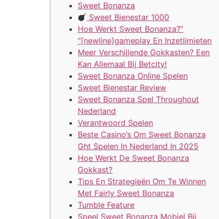
Sweet Bonanza
Sweet Bienestar 1000
Hoe Werkt Sweet Bonanza?”
“[newline]gameplay En Inzetlimieten
Meer Verschillende Gokkasten? Een
Kan Allemaal Bij Betcity!
Sweet Bonanza Online Spelen
Sweet Bienestar Review
Sweet Bonanza Spel Throughout
Nederland
Verantwoord Spelen
Beste Casino’s Om Sweet Bonanza
Ght Spelen In Nederland In 2025
Hoe Werkt De Sweet Bonanza
Gokkast?
Tips En Strategieën Om Te Winnen
Met Fairly Sweet Bonanza
Tumble Feature
Speel Sweet Bonanza Mobiel Bij