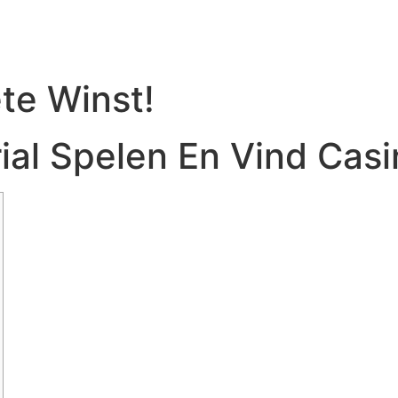
te Winst!
al Spelen En Vind Casi