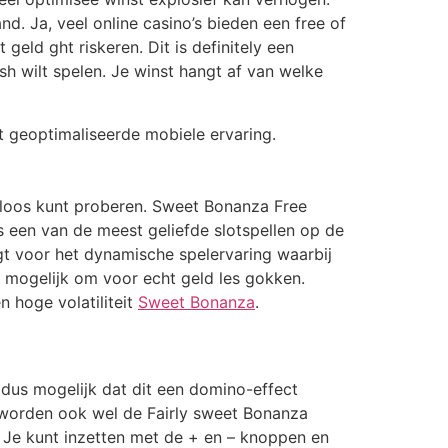
d. Ja, veel online casino’s bieden een free of
eld ght riskeren. Dit is definitely een
h wilt spelen. Je winst hangt af van welke
t geoptimaliseerde mobiele ervaring.
eloos kunt proberen. Sweet Bonanza Free
is een van de meest geliefde slotspellen op de
gt voor het dynamische spelervaring waarbij
et mogelijk om voor echt geld les gokken.
 hoge volatiliteit
Sweet Bonanza
.
 dus mogelijk dat dit een domino-effect
t worden ook wel de Fairly sweet Bonanza
. Je kunt inzetten met de + en – knoppen en