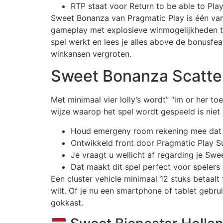
RTP staat voor Return to be able to Play
Sweet Bonanza van Pragmatic Play is één van
gameplay met explosieve winmogelijkheden to
spel werkt en lees je alles above de bonusfea
winkansen vergroten.
Sweet Bonanza Scatte
Met minimaal vier lolly’s wordt” “im or her 
wijze waarop het spel wordt gespeeld is niet 
Houd emergeny room rekening mee dat de
Ontwikkeld front door Pragmatic Play Sur
Je vraagt u wellicht af regarding je Swe
Dat maakt dit spel perfect voor spelers
Een cluster vehicle minimaal 12 stuks betaalt t
wilt. Of je nu een smartphone of tablet gebrui
gokkast.