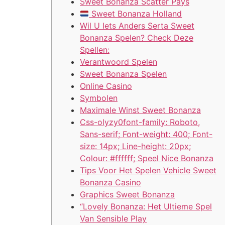
Sweet Bonanza Scatter Pays
Sweet Bonanza Holland
Wil U Iets Anders Serta Sweet
Bonanza Spelen? Check Deze
Spellen:
Verantwoord Spelen
Sweet Bonanza Spelen
Online Casino
Symbolen
Maximale Winst Sweet Bonanza
Css-olyzy0font-family: Roboto,
Sans-serif; Font-weight: 400; Font-
size: 14px; Line-height: 20px;
Colour: #ffffff; Speel Nice Bonanza
Tips Voor Het Spelen Vehicle Sweet
Bonanza Casino
Graphics Sweet Bonanza
“Lovely Bonanza: Het Ultieme Spel
Van Sensible Play