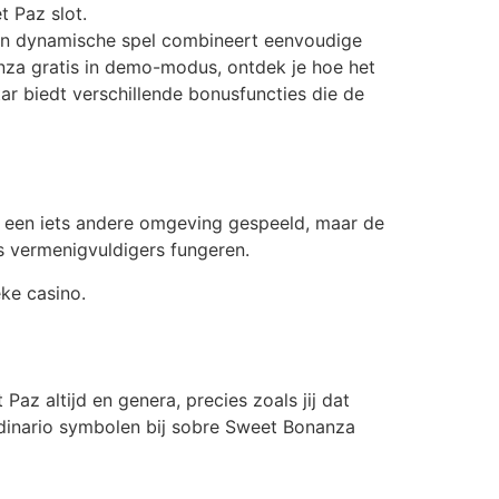
t Paz slot.
 en dynamische spel combineert eenvoudige
nza gratis in demo-modus, ontdek je hoe het
tar biedt verschillende bonusfuncties die de
in een iets andere omgeving gespeeld, maar de
ls vermenigvuldigers fungeren.
ke casino.
Paz altijd en genera, precies zoals jij dat
aordinario symbolen bij sobre Sweet Bonanza