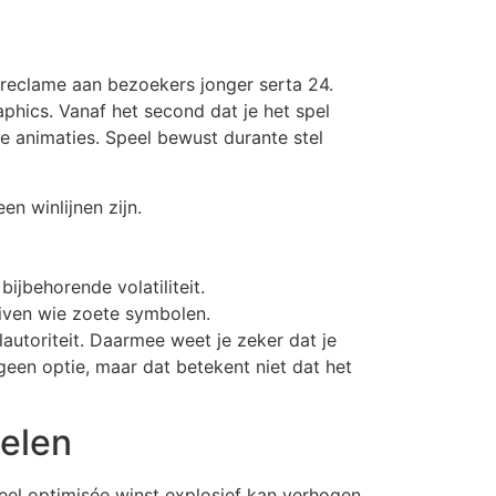
reclame aan bezoekers jonger serta 24.
phics. Vanaf het second dat je het spel
 animaties. Speel bewust durante stel
n winlijnen zijn.
ijbehorende volatiliteit.
uiven wie zoete symbolen.
autoriteit. Daarmee weet je zeker dat je
 geen optie, maar dat betekent niet dat het
elen
el optimisée winst explosief kan verhogen.