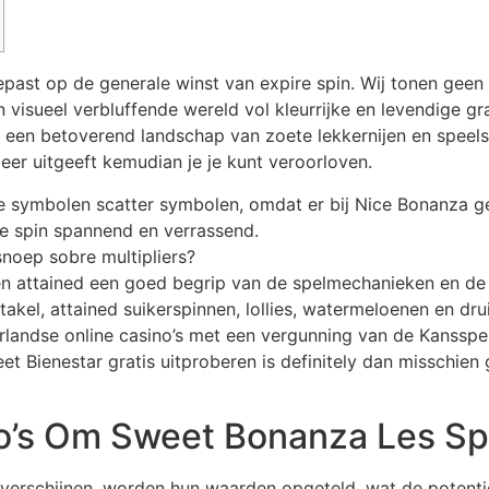
st op de generale winst van expire spin. Wij tonen geen 
visueel verbluffende wereld vol kleurrijke en levendige gra
een betoverend landschap van zoete lekkernijen en speelse
eer uitgeeft kemudian je je kunt veroorloven.
le symbolen scatter symbolen, omdat er bij Nice Bonanza gee
ke spin spannend en verrassend.
snoep sobre multipliers?
en attained een goed begrip van de spelmechanieken en de b
akel, attained suikerspinnen, lollies, watermeloenen en dr
rlandse online casino’s met een vergunning van de Kansspel
eet Bienestar gratis uitproberen is definitely dan misschien
no’s Om Sweet Bonanza Les Sp
verschijnen, worden hun waarden opgeteld, wat de potentie