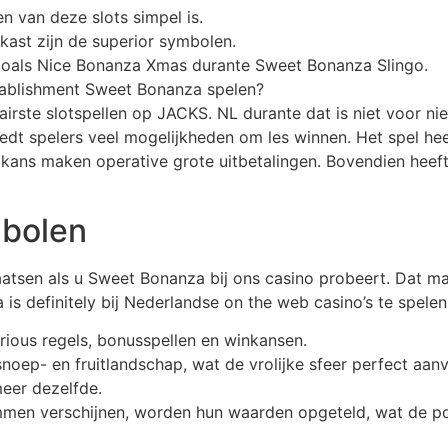
n van deze slots simpel is.
ast zijn de superior symbolen.
n zoals Nice Bonanza Xmas durante Sweet Bonanza Slingo.
stablishment Sweet Bonanza spelen?
rste slotspellen op JACKS. NL durante dat is niet voor niets
edt spelers veel mogelijkheden om les winnen. Het spel heef
 kans maken operative grote uitbetalingen. Bovendien heeft
mbolen
aatsen als u Sweet Bonanza bij ons casino probeert. Dat m
is definitely bij Nederlandse on the web casino’s te spelen
arious regels, bonusspellen en winkansen.
snoep- en fruitlandschap, wat de vrolijke sfeer perfect aanv
meer dezelfde.
mmen verschijnen, worden hun waarden opgeteld, wat de pot