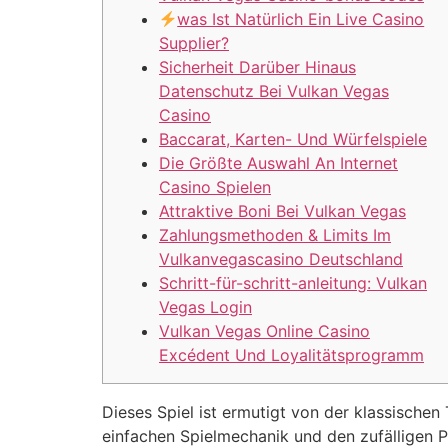
was Ist Natürlich Ein Live Casino
Supplier?
Sicherheit Darüber Hinaus
Datenschutz Bei Vulkan Vegas
Casino
Baccarat, Karten- Und Würfelspiele
Die Größte Auswahl An Internet
Casino Spielen
Attraktive Boni Bei Vulkan Vegas
Zahlungsmethoden & Limits Im
Vulkanvegascasino Deutschland
Schritt-für-schritt-anleitung: Vulkan
Vegas Login
Vulkan Vegas Online Casino
Excédent Und Loyalitätsprogramm
Dieses Spiel ist ermutigt von der klassischen 
einfachen Spielmechanik und den zufälligen Pr