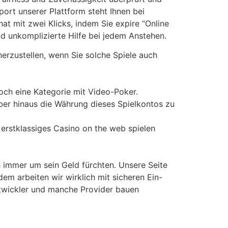
ort unserer Plattform steht Ihnen bei
t mit zwei Klicks, indem Sie expire “Online
nd unkomplizierte Hilfe bei jedem Anstehen.
erzustellen, wenn Sie solche Spiele auch
och eine Kategorie mit Video-Poker.
ber hinaus die Währung dieses Spielkontos zu
s erstklassiges Casino on the web spielen
ch immer um sein Geld fürchten. Unsere Seite
em arbeiten wir wirklich mit sicheren Ein-
ntwickler und manche Provider bauen