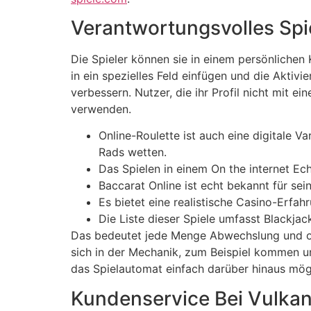
Verantwortungsvolles Spi
Die Spieler können sie in einem persönlichen 
in ein spezielles Feld einfügen und die Aktiv
verbessern. Nutzer, die ihr Profil nicht mit
verwenden.
Online-Roulette ist auch eine digitale Var
Rads wetten.
Das Spielen in einem On the internet E
Baccarat Online ist echt bekannt für sei
Es bietet eine realistische Casino-Erf
Die Liste dieser Spiele umfasst Blackja
Das bedeutet jede Menge Abwechslung und oft
sich in der Mechanik, zum Beispiel kommen un
das Spielautomat einfach darüber hinaus mögl
Kundenservice Bei Vulkan