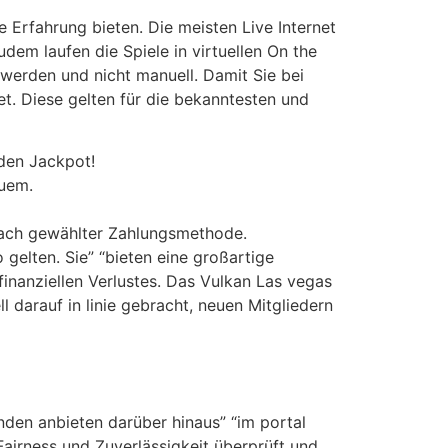
e Erfahrung bieten. Die meisten Live Internet
dem laufen die Spiele in virtuellen On the
 werden und nicht manuell. Damit Sie bei
et. Diese gelten für die bekanntesten und
 den Jackpot!
quem.
 nach gewählter Zahlungsmethode.
gelten. Sie” “bieten eine großartige
finanziellen Verlustes. Das Vulkan Las vegas
 darauf in linie gebracht, neuen Mitgliedern
unden anbieten darüber hinaus” “im portal
irness und Zuverlässigkeit überprüft und