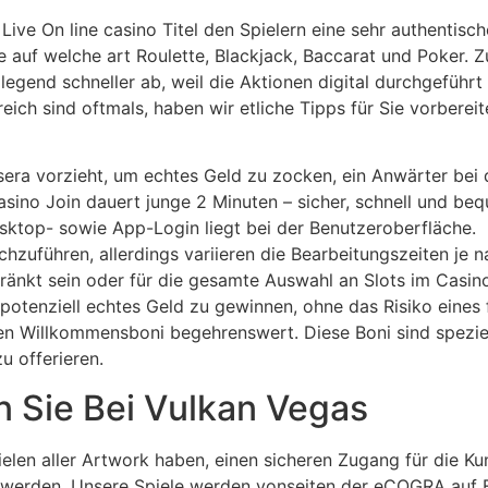
ve On line casino Titel den Spielern eine sehr authentisch
 auf welche art Roulette, Blackjack, Baccarat und Poker. Zu
egend schneller ab, weil die Aktionen digital durchgeführt
ich sind oftmals, haben wir etliche Tipps für Sie vorbereit
 sera vorzieht, um echtes Geld zu zocken, ein Anwärter bei
ino Join dauert junge 2 Minuten – sicher, schnell und be
ktop- sowie App-Login liegt bei der Benutzeroberfläche.
chzuführen, allerdings variieren die Bearbeitungszeiten je
änkt sein oder für die gesamte Auswahl an Slots im Casino 
potenziell echtes Geld zu gewinnen, ohne das Risiko eines 
en Willkommensboni begehrenswert. Diese Boni sind speziell
u offerieren.
n Sie Bei Vulkan Vegas
ielen aller Artwork haben, einen sicheren Zugang für die K
werden. Unsere Spiele werden vonseiten der eCOGRA auf Fa