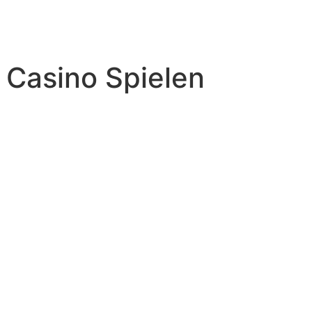
 Casino Spielen