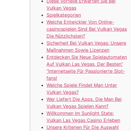
Diese Vorteile Erwarten Sie Bei
Vulkan Vegas
Spielkategorien
Welche Entwickler Von Online-
casinospielen Sind Bei Vulkan Vegas
Die Nützlichsten?
Sicherheit Bei Vulkan Vegas: Unsere
Maßnahmen Sowie Lizenzen
Entdecken Sie Neue Spielautomaten
Auf Vulkan Las Vegas, Der Besten”
“Internetseite Für Passionierte Slot-
fans!
Welche Spiele Findet Man Unter
Vulkan Vegas?
Wer Liefert Die Apps, Die Man Bei
Vulkan Vegas Spielen Kann?
Willkommen Im Sunlight State:
Vulkan Las Vegas Casino Erleben
Unsere Kriterien Für Die Auswahl