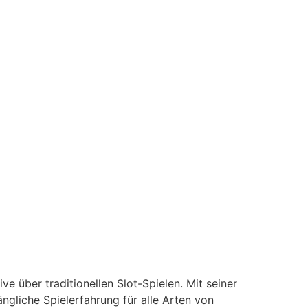
ve über traditionellen Slot-Spielen. Mit seiner
ngliche Spielerfahrung für alle Arten von