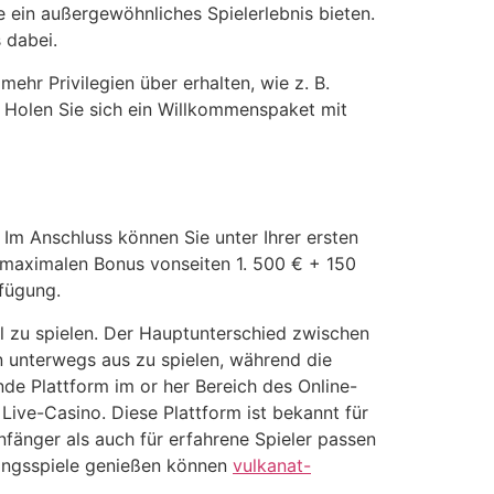
 ein außergewöhnliches Spielerlebnis bieten.
 dabei.
hr Privilegien über erhalten, wie z. B.
 Holen Sie sich ein Willkommenspaket mit
 Im Anschluss können Sie unter Ihrer ersten
 maximalen Bonus vonseiten 1. 500 € + 150
rfügung.
all zu spielen. Der Hauptunterschied zwischen
n unterwegs aus zu spielen, während die
nde Plattform im or her Bereich des Online-
 Live-Casino. Diese Plattform ist bekannt für
nfänger als auch für erfahrene Spieler passen
blingsspiele genießen können
vulkanat-