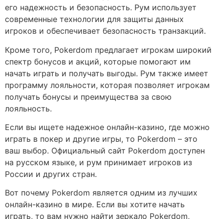
его надежность и безопасность. Рум использует
современные технологии для защиты данных
игроков и обеспечивает безопасность транзакций.
Кроме того, Pokerdom предлагает игрокам широкий
спектр бонусов и акций, которые помогают им
начать играть и получать выгоды. Рум также имеет
программу лояльности, которая позволяет игрокам
получать бонусы и преимущества за свою
лояльность.
Если вы ищете надежное онлайн-казино, где можно
играть в покер и другие игры, то Pokerdom – это
ваш выбор. Официальный сайт Pokerdom доступен
на русском языке, и рум принимает игроков из
России и других стран.
Вот почему Pokerdom является одним из лучших
онлайн-казино в мире. Если вы хотите начать
играть, то вам нужно найти зеркало Pokerdom,