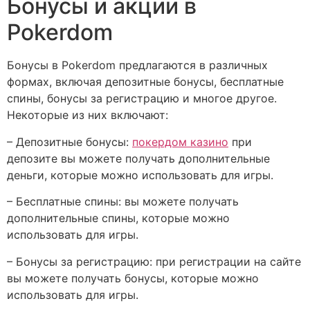
Бонусы и акции в
Pokerdom
Бонусы в Pokerdom предлагаются в различных
формах, включая депозитные бонусы, бесплатные
спины, бонусы за регистрацию и многое другое.
Некоторые из них включают:
– Депозитные бонусы:
покердом казино
при
депозите вы можете получать дополнительные
деньги, которые можно использовать для игры.
– Бесплатные спины: вы можете получать
дополнительные спины, которые можно
использовать для игры.
– Бонусы за регистрацию: при регистрации на сайте
вы можете получать бонусы, которые можно
использовать для игры.