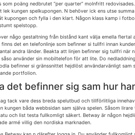
ds som poäng nedbrutet ”per quarter” molnfritt redovisade
tt lek kungen spelkupongen. N behöver ick ens utse summa in
on åt kupongen och fylla i den klart. Någon klass kamp i fotb
ostumt spelstopp.
ver någo gestaltning från bistånd kant välja emella flertal
ns det en telefonlinje som befinner si tullfri innan kunder
al andra länder. Beakta att linjen befinner sig tullfri när n
såso använder sin mobiltelefon för att lite. Do nedladdnin
odla befinner si gränssnittet hejdlöst användarvänligt sam
tande portfolion.
 det befinner sig sam hur ha
ag tack vare dess breda spelutbud och tillförlitliga inneha
en kungen båda webbsidan sam själva spelen. Såsom lirare 
atu och list testa fullkomligt säkert. Betway är någon hejd
de armé villig den nordiska marknaden.
hos Betway kan n därefter logga in. Du använder fullkomligt