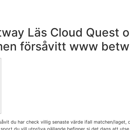
tway Läs Cloud Quest o
en försåvitt www bet
rsåvit du har check villig senaste värde ifall matchen/laget,
sport du vill utpröva gällande befinner si det dags att uts