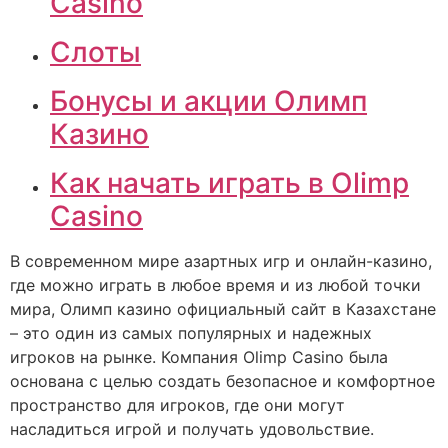
Casino
Слоты
Бонусы и акции Олимп
Казино
Как начать играть в Olimp
Casino
В современном мире азартных игр и онлайн-казино,
где можно играть в любое время и из любой точки
мира, Олимп казино официальный сайт в Казахстане
– это один из самых популярных и надежных
игроков на рынке. Компания Olimp Casino была
основана с целью создать безопасное и комфортное
пространство для игроков, где они могут
насладиться игрой и получать удовольствие.