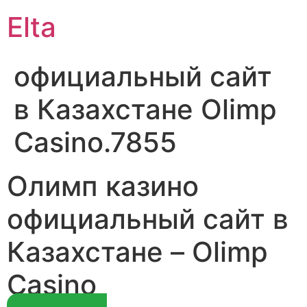
Elta
официальный сайт
в Казахстане Olimp
Casino.7855
Олимп казино
официальный сайт в
Казахстане – Olimp
Casino