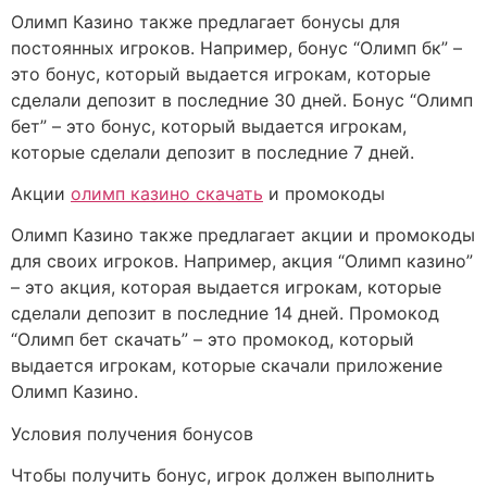
Олимп Казино также предлагает бонусы для
постоянных игроков. Например, бонус “Олимп бк” –
это бонус, который выдается игрокам, которые
сделали депозит в последние 30 дней. Бонус “Олимп
бет” – это бонус, который выдается игрокам,
которые сделали депозит в последние 7 дней.
Акции
олимп казино скачать
и промокоды
Олимп Казино также предлагает акции и промокоды
для своих игроков. Например, акция “Олимп казино”
– это акция, которая выдается игрокам, которые
сделали депозит в последние 14 дней. Промокод
“Олимп бет скачать” – это промокод, который
выдается игрокам, которые скачали приложение
Олимп Казино.
Условия получения бонусов
Чтобы получить бонус, игрок должен выполнить