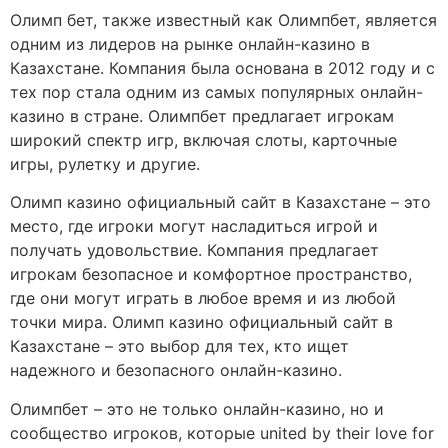
Олимп бет, также известный как Олимпбет, является
одним из лидеров на рынке онлайн-казино в
Казахстане. Компания была основана в 2012 году и с
тех пор стала одним из самых популярных онлайн-
казино в стране. Олимпбет предлагает игрокам
широкий спектр игр, включая слоты, карточные
игры, рулетку и другие.
Олимп казино официальный сайт в Казахстане – это
место, где игроки могут насладиться игрой и
получать удовольствие. Компания предлагает
игрокам безопасное и комфортное пространство,
где они могут играть в любое время и из любой
точки мира. Олимп казино официальный сайт в
Казахстане – это выбор для тех, кто ищет
надежного и безопасного онлайн-казино.
Олимпбет – это не только онлайн-казино, но и
сообщество игроков, которые united by their love for