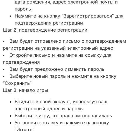
дата рождения, адрес электронной почты и
пароль
Нажмите на кнопку “Зарегистрироваться” для
подтверждения регистрации
Шаг 2: подтверждение регистрации
Вам будет отправлено письмо с подтверждением
регистрации на указанный электронный адрес
Откройте письмо и нажмите на ссылку для
подтверждения
Вам будет предложено изменить пароль
Выберите новый пароль и нажмите на кнопку
“Сохранить”
Шаг 3: начало игры
Войдите в свой аккаунт, используя ваш
электронный адрес и пароль
Выберите игру, которая вам понравилась
Установите ставку и нажмите на кнопку
“Играть”