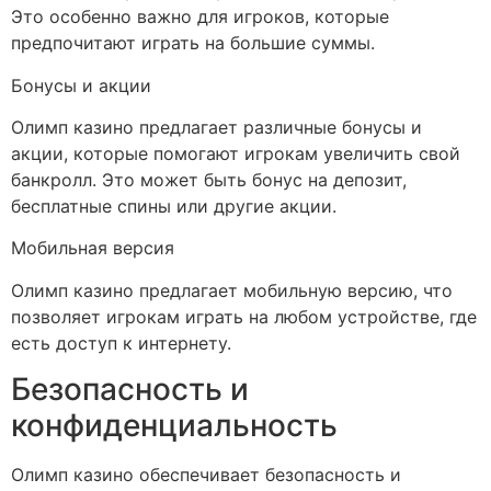
Это особенно важно для игроков, которые
предпочитают играть на большие суммы.
Бонусы и акции
Олимп казино предлагает различные бонусы и
акции, которые помогают игрокам увеличить свой
банкролл. Это может быть бонус на депозит,
бесплатные спины или другие акции.
Мобильная версия
Олимп казино предлагает мобильную версию, что
позволяет игрокам играть на любом устройстве, где
есть доступ к интернету.
Безопасность и
конфиденциальность
Олимп казино обеспечивает безопасность и