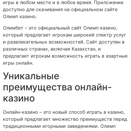
игры в любом месте и в любое время. Приложение
доступно для скачивания на официальном сайте
Олимп казино.
Олимбет – это официальный сайт Олимп казино,
который предлагает игрокам широкий спектр услуг
и развлекательных возможностей. Сайт доступен в
различных странах, включая Казахстан, и
предлагает игрокам возможность играть в азартные
игры онлайн.
Уникальные
преимущества онлайн-
казино
Онлайн-казино – это новый способ играть в казино,
который предлагает множество преимуществ перед
традиционными игорными заведениями. Олимп