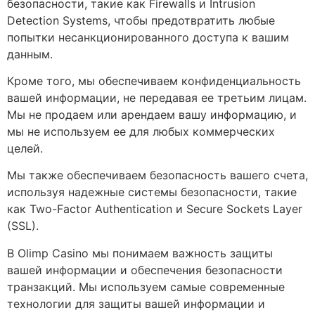
безопасности, такие как Firewalls и Intrusion
Detection Systems, чтобы предотвратить любые
попытки несанкционированного доступа к вашим
данным.
Кроме того, мы обеспечиваем конфиденциальность
вашей информации, не передавая ее третьим лицам.
Мы не продаем или арендаем вашу информацию, и
мы не используем ее для любых коммерческих
целей.
Мы также обеспечиваем безопасность вашего счета,
используя надежные системы безопасности, такие
как Two-Factor Authentication и Secure Sockets Layer
(SSL).
В Olimp Casino мы понимаем важность защиты
вашей информации и обеспечения безопасности
транзакций. Мы используем самые современные
технологии для защиты вашей информации и