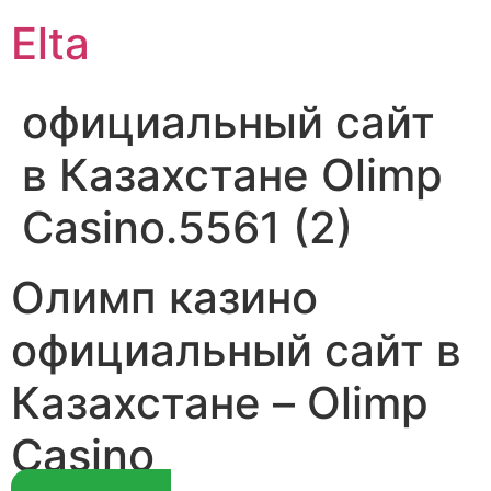
Elta
официальный сайт
в Казахстане Olimp
Casino.5561 (2)
Олимп казино
официальный сайт в
Казахстане – Olimp
Casino