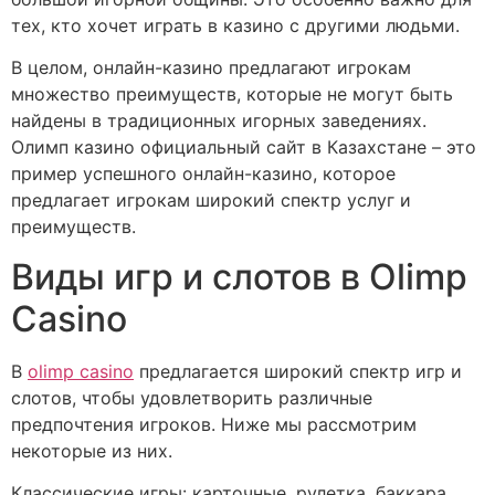
тех, кто хочет играть в казино с другими людьми.
В целом, онлайн-казино предлагают игрокам
множество преимуществ, которые не могут быть
найдены в традиционных игорных заведениях.
Олимп казино официальный сайт в Казахстане – это
пример успешного онлайн-казино, которое
предлагает игрокам широкий спектр услуг и
преимуществ.
Виды игр и слотов в Olimp
Casino
В
olimp casino
предлагается широкий спектр игр и
слотов, чтобы удовлетворить различные
предпочтения игроков. Ниже мы рассмотрим
некоторые из них.
Классические игры: карточные, рулетка, баккара