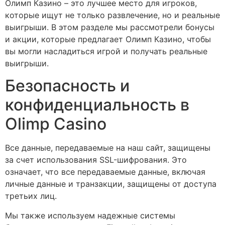
Олимп Казино – это лучшее место для игроков,
которые ищут не только развлечение, но и реальные
выигрыши. В этом разделе мы рассмотрели бонусы
и акции, которые предлагает Олимп Казино, чтобы
вы могли насладиться игрой и получать реальные
выигрыши.
Безопасность и
конфиденциальность в
Olimp Casino
Все данные, передаваемые на наш сайт, защищены
за счет использования SSL-шифрования. Это
означает, что все передаваемые данные, включая
личные данные и транзакции, защищены от доступа
третьих лиц.
Мы также используем надежные системы