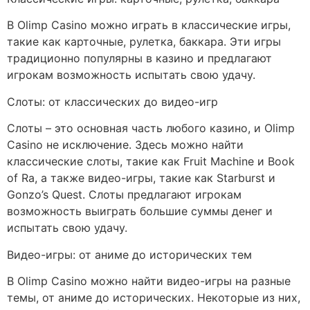
В Olimp Casino можно играть в классические игры,
такие как карточные, рулетка, баккара. Эти игры
традиционно популярны в казино и предлагают
игрокам возможность испытать свою удачу.
Слоты: от классических до видео-игр
Слоты – это основная часть любого казино, и Olimp
Casino не исключение. Здесь можно найти
классические слоты, такие как Fruit Machine и Book
of Ra, а также видео-игры, такие как Starburst и
Gonzo’s Quest. Слоты предлагают игрокам
возможность выиграть большие суммы денег и
испытать свою удачу.
Видео-игры: от аниме до исторических тем
В Olimp Casino можно найти видео-игры на разные
темы, от аниме до исторических. Некоторые из них,