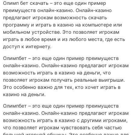
Олимп бет скачать – это еще один пример
преимуществ онлайн-казино. Онлайн-казино
предлагают игрокам возможность скачать
программу и играть в казино на компьютере или
мобильном устройстве. Это позволяет игрокам
играть в любое время и из любого места, где есть
доступ к интернету.
Олимпбет – это еще один пример преимуществ
онлайн-казино. Онлайн-казино предлагают игрокам
возможность играть в казино на деньги, что
позволяет игрокам получать реальные выигрыши.
Это особенно важно для тех, кто хочет играть в
казино на деньги.
Олимпбет – это еще один пример преимуществ
онлайн-казино. Онлайн-казино предлагают игрокам
возможность играть в казино с другими игроками,
что позволяет игрокам чувствовать себя частью
большой игорной общины. Это особенно важно для