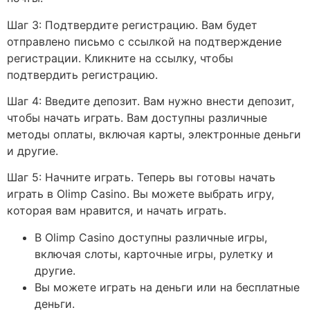
Шаг 3: Подтвердите регистрацию. Вам будет
отправлено письмо с ссылкой на подтверждение
регистрации. Кликните на ссылку, чтобы
подтвердить регистрацию.
Шаг 4: Введите депозит. Вам нужно внести депозит,
чтобы начать играть. Вам доступны различные
методы оплаты, включая карты, электронные деньги
и другие.
Шаг 5: Начните играть. Теперь вы готовы начать
играть в Olimp Casino. Вы можете выбрать игру,
которая вам нравится, и начать играть.
В Olimp Casino доступны различные игры,
включая слоты, карточные игры, рулетку и
другие.
Вы можете играть на деньги или на бесплатные
деньги.