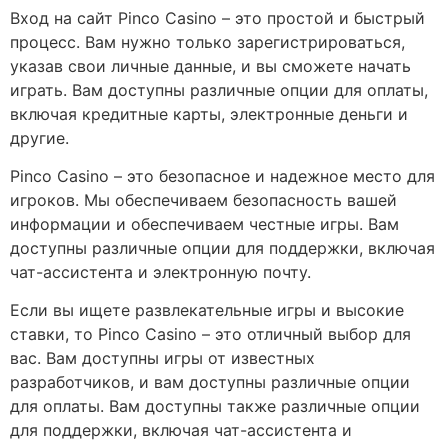
Вход на сайт Pinco Casino – это простой и быстрый
процесс. Вам нужно только зарегистрироваться,
указав свои личные данные, и вы сможете начать
играть. Вам доступны различные опции для оплаты,
включая кредитные карты, электронные деньги и
другие.
Pinco Casino – это безопасное и надежное место для
игроков. Мы обеспечиваем безопасность вашей
информации и обеспечиваем честные игры. Вам
доступны различные опции для поддержки, включая
чат-ассистента и электронную почту.
Если вы ищете развлекательные игры и высокие
ставки, то Pinco Casino – это отличный выбор для
вас. Вам доступны игры от известных
разработчиков, и вам доступны различные опции
для оплаты. Вам доступны также различные опции
для поддержки, включая чат-ассистента и