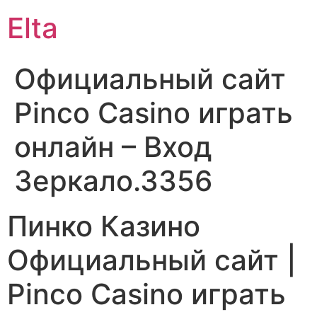
Elta
Официальный сайт
Pinco Casino играть
онлайн – Вход
Зеркало.3356
Пинко Казино
Официальный сайт |
Pinco Casino играть