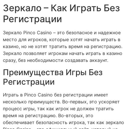
Зеркало – Как Играть Без
Регистрации
Зеркало Pinco Casino – это безопасное и надежное
место для игроков, которые хотят начать играть в
казино, но не хотят тратить время на регистрацию.
Зеркало позволяет игрокам начать играть в казино
сразу, без необходимости создавать аккаунт.
Преимущества Игры Без
Регистрации
Играть в Pinco Casino без регистрации имеет
несколько преимуществ. Во-первых, это ускоряет
процесс игры, так как игрок не должен тратить
время на регистрацию. Во-вторых, это
обеспечивает безопасность игрока, так как зеркало