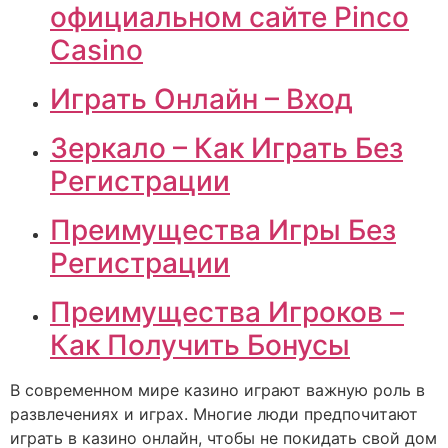
официальном сайте Pinco
Casino
Играть Онлайн – Вход
Зеркало – Как Играть Без
Регистрации
Преимущества Игры Без
Регистрации
Преимущества Игроков –
Как Получить Бонусы
В современном мире казино играют важную роль в
развлечениях и играх. Многие люди предпочитают
играть в казино онлайн, чтобы не покидать свой дом