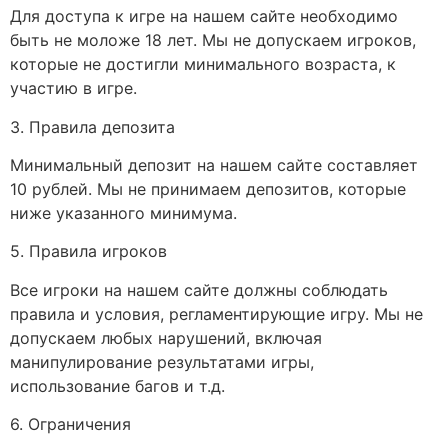
Для доступа к игре на нашем сайте необходимо
быть не моложе 18 лет. Мы не допускаем игроков,
которые не достигли минимального возраста, к
участию в игре.
3. Правила депозита
Минимальный депозит на нашем сайте составляет
10 рублей. Мы не принимаем депозитов, которые
ниже указанного минимума.
5. Правила игроков
Все игроки на нашем сайте должны соблюдать
правила и условия, регламентирующие игру. Мы не
допускаем любых нарушений, включая
манипулирование результатами игры,
использование багов и т.д.
6. Ограничения