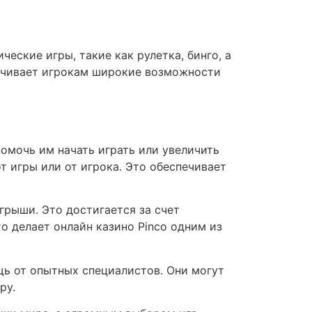
еские игры, такие как рулетка, бинго, а
печивает игрокам широкие возможности
омочь им начать играть или увеличить
 игры или от игрока. Это обеспечивает
грыши. Это достигается за счет
о делает онлайн казино Pinco одним из
щь от опытных специалистов. Они могут
ру.