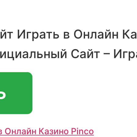
т Играть в Онлайн Ка
ициальный Сайт – Игр
Ь
 Онлайн Казино Pinco