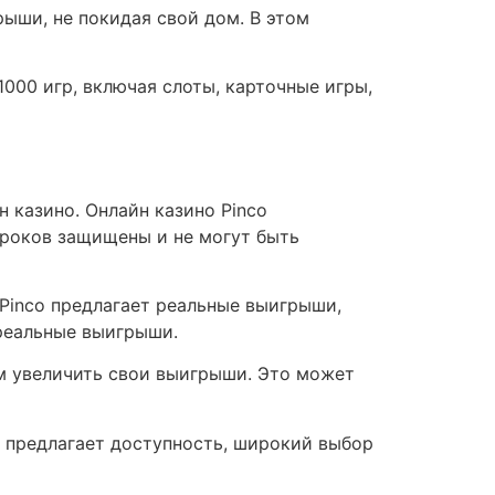
рыши, не покидая свой дом. В этом
000 игр, включая слоты, карточные игры,
 казино. Онлайн казино Pinco
игроков защищены и не могут быть
Pinco предлагает реальные выигрыши,
 реальные выигрыши.
ам увеличить свои выигрыши. Это может
Он предлагает доступность, широкий выбор