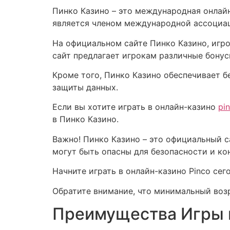
Пинко Казино – это международная онлайн
является членом международной ассоциац
На официальном сайте Пинко Казино, игрок
сайт предлагает игрокам различные бонус
Кроме того, Пинко Казино обеспечивает 
защиты данных.
Если вы хотите играть в онлайн-казино
pi
в Пинко Казино.
Важно! Пинко Казино – это официальный с
могут быть опасны для безопасности и ко
Начните играть в онлайн-казино Pinco сег
Обратите внимание, что минимальный возра
Преимущества Игры в