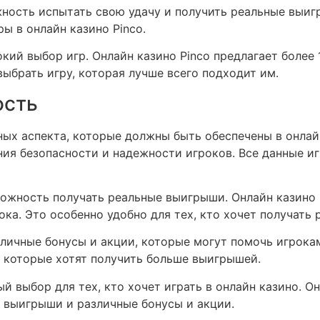
ожность испытать свою удачу и получить реальные выиг
 в онлайн казино Pinco.
й выбор игр. Онлайн казино Pinco предлагает более 1
выбрать игру, которая лучше всего подходит им.
ость
ных аспекта, которые должны быть обеспечены в онлайн
ения безопасности и надежности игроков. Все данные 
жность получать реальные выигрыши. Онлайн казино 
ока. Это особенно удобно для тех, кто хочет получать
зличные бонусы и акции, которые могут помочь игрок
, которые хотят получить больше выигрышей.
ный выбор для тех, кто хочет играть в онлайн казино. 
е выигрыши и различные бонусы и акции.