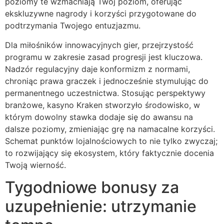
poziomy te wzmacniają Twój poziom, oferując
ekskluzywne nagrody i korzyści przygotowane do
podtrzymania Twojego entuzjazmu.
Dla miłośników innowacyjnych gier, przejrzystość
programu w zakresie zasad progresji jest kluczowa.
Nadzór regulacyjny daje konformizm z normami,
chroniąc prawa graczek i jednocześnie stymulując do
permanentnego uczestnictwa. Stosując perspektywy
branżowe, kasyno Kraken stworzyło środowisko, w
którym dowolny stawka dodaje się do awansu na
dalsze poziomy, zmieniając grę na namacalne korzyści.
Schemat punktów lojalnościowych to nie tylko zwyczaj;
to rozwijający się ekosystem, który faktycznie docenia
Twoją wierność.
Tygodniowe bonusy za
uzupełnienie: utrzymanie