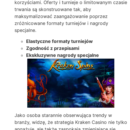
korzyściami. Oferty i turnieje o limitowanym czasie
trwania są skonstruowane tak, aby
maksymalizować zaangażowanie poprzez
zróżnicowane formaty turniejów i nagrody
specjalne.
Elastyczne formaty turniejów
Zgodność z przepisami
Ekskluzywne nagrody specjalne
Jako osoba starannie obserwująca trendy w
branży, widzę, że strategia Kraken Casino nie tylko
angażuje, ale także zaspokaja zmieniające się