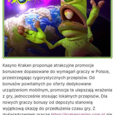
Kasyno Kraken proponuje atrakcyjne promocje
bonusowe dopasowane do wymagań graczy w Polsce,
przestrzegając rygorystycznych przepisów. Od
bonusów powitalnych po oferty dedykowane
urządzeniom mobilnym, promocje te ulepszają wrażenia
z gry, jednocześnie stosując lokalnych przepisów. Dla
nowych graczy bonusy od depozytu stanowią
wyjątkową okazję do przedłużenia czasu gry. Z
doświadczeniem gracze
https://krakencasino.com.pl
nie