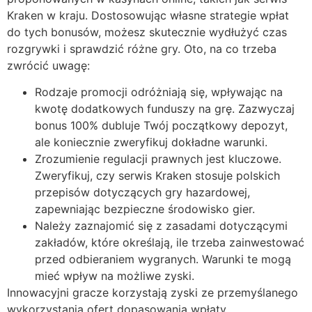
Kraken w kraju. Dostosowując własne strategie wpłat
do tych bonusów, możesz skutecznie wydłużyć czas
rozgrywki i sprawdzić różne gry. Oto, na co trzeba
zwrócić uwagę:
Rodzaje promocji odróżniają się, wpływając na
kwotę dodatkowych funduszy na grę. Zazwyczaj
bonus 100% dubluje Twój początkowy depozyt,
ale koniecznie zweryfikuj dokładne warunki.
Zrozumienie regulacji prawnych jest kluczowe.
Zweryfikuj, czy serwis Kraken stosuje polskich
przepisów dotyczących gry hazardowej,
zapewniając bezpieczne środowisko gier.
Należy zaznajomić się z zasadami dotyczącymi
zakładów, które określają, ile trzeba zainwestować
przed odbieraniem wygranych. Warunki te mogą
mieć wpływ na możliwe zyski.
Innowacyjni gracze korzystają zyski ze przemyślanego
wykorzystania ofert dopasowania wpłaty.