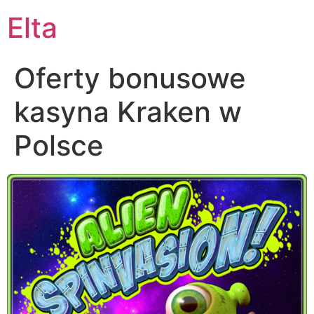
Elta
Oferty bonusowe
kasyna Kraken w
Polsce