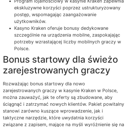
Program lojalnościowy w kasynie Kraken zapewnia
ekskluzywne korzyści poprzez ustrukturyzowany
postęp, wspomagając zaangażowanie
użytkowników.
Kasyno Kraken oferuje bonusy dedykowane
szczególnie na urządzenia mobilne, zaspokajając
potrzeby wzrastającej liczby mobilnych graczy w
Polsce.
Bonus startowy dla świeżo
zarejestrowanych graczy
Rozważając bonus startowy dla nowo
zarejestrowanych graczy w kasynie Kraken w Polsce,
można zauważyć, jak te oferty są zbudowane, aby
ściągnąć i zatrzymać nowych klientów. Pakiet powitalny
stanowi zarówno kuszące wprowadzenie, jak i
taktyczne narzędzie, które uwydatnia korzyści
związane z zapisem, mające na myśli wyróżnienie się na