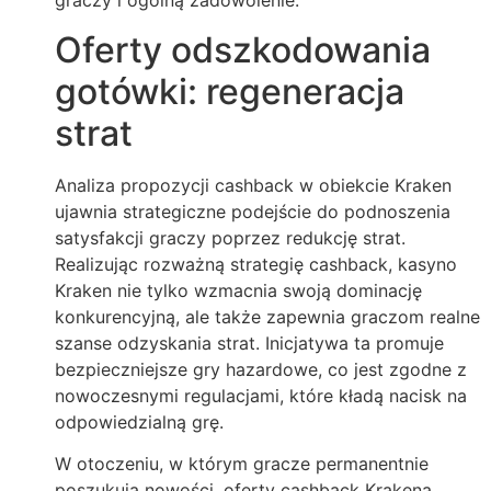
graczy i ogólną zadowolenie.
Oferty odszkodowania
gotówki: regeneracja
strat
Analiza propozycji cashback w obiekcie Kraken
ujawnia strategiczne podejście do podnoszenia
satysfakcji graczy poprzez redukcję strat.
Realizując rozważną strategię cashback, kasyno
Kraken nie tylko wzmacnia swoją dominację
konkurencyjną, ale także zapewnia graczom realne
szanse odzyskania strat. Inicjatywa ta promuje
bezpieczniejsze gry hazardowe, co jest zgodne z
nowoczesnymi regulacjami, które kładą nacisk na
odpowiedzialną grę.
W otoczeniu, w którym gracze permanentnie
poszukują nowości, oferty cashback Krakena