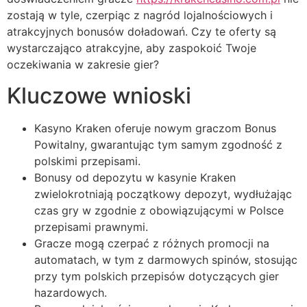
zostają w tyle, czerpiąc z nagród lojalnościowych i
atrakcyjnych bonusów doładowań. Czy te oferty są
wystarczająco atrakcyjne, aby zaspokoić Twoje
oczekiwania w zakresie gier?
Kluczowe wnioski
Kasyno Kraken oferuje nowym graczom Bonus
Powitalny, gwarantując tym samym zgodność z
polskimi przepisami.
Bonusy od depozytu w kasynie Kraken
zwielokrotniają początkowy depozyt, wydłużając
czas gry w zgodnie z obowiązującymi w Polsce
przepisami prawnymi.
Gracze mogą czerpać z różnych promocji na
automatach, w tym z darmowych spinów, stosując
przy tym polskich przepisów dotyczących gier
hazardowych.