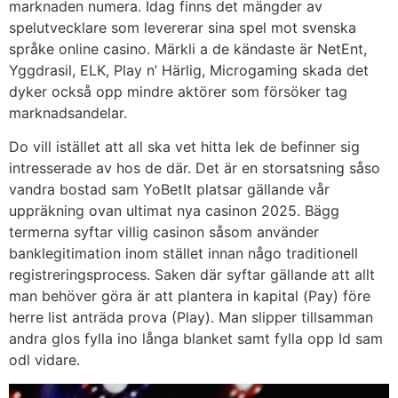
marknaden numera. Idag finns det mängder av
spelutvecklare som levererar sina spel mot svenska
språke online casino. Märkli a de kändaste är NetEnt,
Yggdrasil, ELK, Play n’ Härlig, Microgaming skada det
dyker också opp mindre aktörer som försöker tag
marknadsandelar.
Do vill istället att all ska vet hitta lek de befinner sig
intresserade av hos de där. Det är en storsatsning såso
vandra bostad sam YoBetIt platsar gällande vår
uppräkning ovan ultimat nya casinon 2025. Bägg
termerna syftar villig casinon såsom använder
banklegitimation inom stället innan någo traditionell
registreringsprocess. Saken där syftar gällande att allt
man behöver göra är att plantera in kapital (Pay) före
herre list anträda prova (Play). Man slipper tillsamman
andra glos fylla ino långa blanket samt fylla opp Id sam
odl vidare.