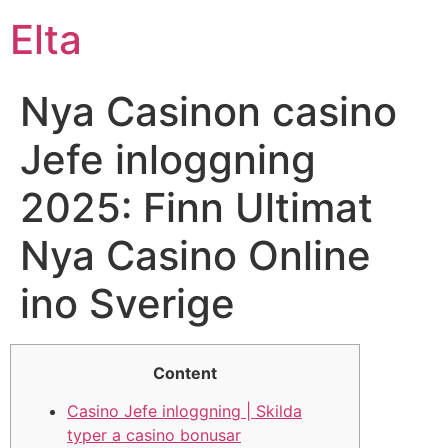
Elta
Nya Casinon casino
Jefe inloggning
2025: Finn Ultimat
Nya Casino Online
ino Sverige
Content
Casino Jefe inloggning | Skilda
typer a casino bonusar