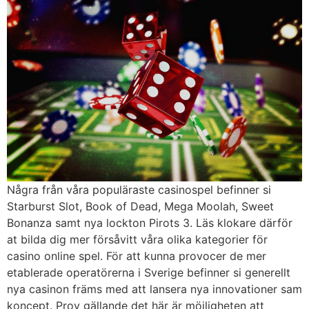
Några från våra populäraste casinospel befinner si
Starburst Slot, Book of Dead, Mega Moolah, Sweet
Bonanza samt nya lockton Pirots 3. Läs klokare därför
at bilda dig mer försåvitt våra olika kategorier för
casino online spel. För att kunna provocer de mer
etablerade operatörerna i Sverige befinner si generellt
nya casinon främs med att lansera nya innovationer sam
koncept. Prov gällande det här är möjligheten att