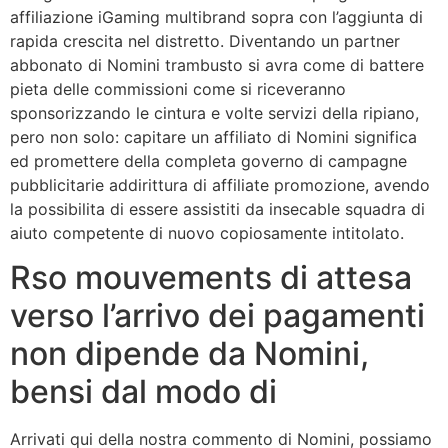
affiliazione iGaming multibrand sopra con l’aggiunta di
rapida crescita nel distretto. Diventando un partner
abbonato di Nomini trambusto si avra come di battere
pieta delle commissioni come si riceveranno
sponsorizzando le cintura e volte servizi della ripiano,
pero non solo: capitare un affiliato di Nomini significa
ed promettere della completa governo di campagne
pubblicitarie addirittura di affiliate promozione, avendo
la possibilita di essere assistiti da insecable squadra di
aiuto competente di nuovo copiosamente intitolato.
Rso mouvements di attesa
verso l’arrivo dei pagamenti
non dipende da Nomini,
bensi dal modo di
Arrivati qui della nostra commento di Nomini, possiamo