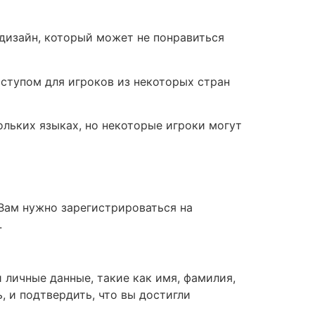
 дизайн, который может не понравиться
ступом для игроков из некоторых стран
ольких языках, но некоторые игроки могут
 Вам нужно зарегистрироваться на
.
 личные данные, такие как имя, фамилия,
, и подтвердить, что вы достигли