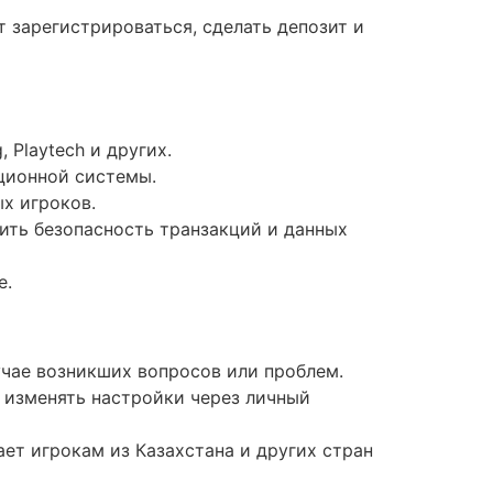
ут зарегистрироваться, сделать депозит и
 Playtech и других.
ационной системы.
х игроков.
ить безопасность транзакций и данных
е.
учае возникших вопросов или проблем.
 изменять настройки через личный
ает игрокам из Казахстана и других стран