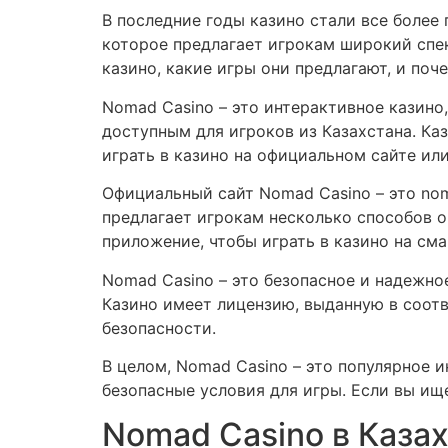
В последние годы казино стали все более
которое предлагает игрокам широкий спект
казино, какие игры они предлагают, и поч
Nomad Casino – это интерактивное казино,
доступным для игроков из Казахстана. Каз
играть в казино на официальном сайте ил
Официальный сайт Nomad Casino – это noma
предлагает игрокам несколько способов оп
приложение, чтобы играть в казино на см
Nomad Casino – это безопасное и надежно
Казино имеет лицензию, выданную в соот
безопасности.
В целом, Nomad Casino – это популярное 
безопасные условия для игры. Если вы ище
Nomad Casino в Казах