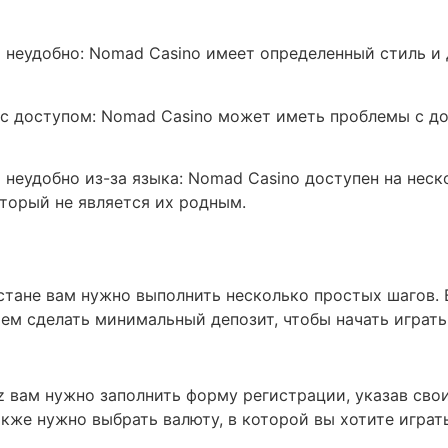
 неудобно: Nomad Casino имеет определенный стиль и
с доступом: Nomad Casino может иметь проблемы с до
 неудобно из-за языка: Nomad Casino доступен на неск
оторый не является их родным.
хстане вам нужно выполнить несколько простых шагов.
тем сделать минимальный депозит, чтобы начать играть
z вам нужно заполнить форму регистрации, указав свои
кже нужно выбрать валюту, в которой вы хотите играть