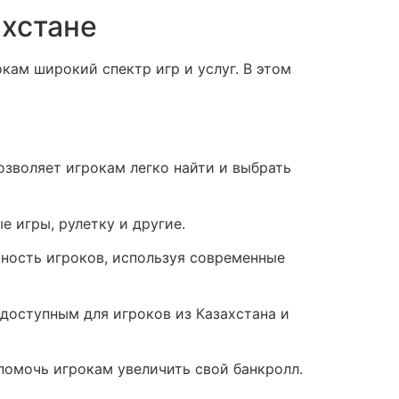
ахстане
кам широкий спектр игр и услуг. В этом
озволяет игрокам легко найти и выбрать
е игры, рулетку и другие.
ность игроков, используя современные
 доступным для игроков из Казахстана и
помочь игрокам увеличить свой банкролл.