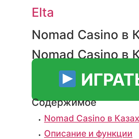
Elta
Nomad Casino в 
Nomad Casino в К
ИГРАТ
Содержимое
Nomad Casino в Казах
Описание и функции