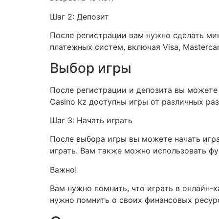
Шаг 2: Депозит
После регистрации вам нужно сделать ми
платежных систем, включая Visa, Mastercar
Выбор игры
После регистрации и депозита вы можете 
Casino kz доступны игры от различных раз
Шаг 3: Начать играть
После выбора игры вы можете начать играт
играть. Вам также можно использовать фу
Важно!
Вам нужно помнить, что играть в онлайн-к
нужно помнить о своих финансовых ресурс