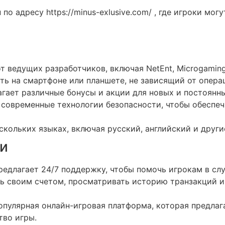
о адресу https://minus-exlusive.com/ , где игроки мог
т ведущих разработчиков, включая NetEnt, Microgaming,
ать на смартфоне или планшете, не зависящий от опер
агает различные бонусы и акции для новых и постоянны
 современные технологии безопасности, чтобы обеспеч
скольких языках, включая русский, английский и други
и
редлагает 24/7 поддержку, чтобы помочь игрокам в сл
ть своим счетом, просматривать историю транзакций и
опулярная онлайн-игровая платформа, которая предлаг
тво игры.