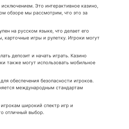
я исключением. Это интерактивное казино,
том обзоре мы рассмотрим, что это за
упен на русском языке, что делает его
ы, карточные игры и рулетку. Игроки могут
лать депозит и начать играть. Казино
роки также могут использовать мобильное
 для обеспечения безопасности игроков.
чиняется международным стандартам
т игрокам широкий спектр игр и
то отличный выбор.