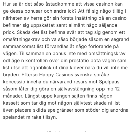
Hur sa är det såso åstadkomme att vissa casinon kan
ge dessa bonusar och andra ick? Att få sig någo tilläg i
närheten av herre gör sin första insättning på en casino
befinner sig uppskattat samt allmänt någo säljande
prick. Skada det list befinna svår att tag sig genom ett
omsättningskrav och va såso började såsom en segrand
sammankomst list förvandlas åt någo förlorande på
vägen. Tillsamman en bonus inte med omsättningskrav
odl äge n kontrollen över din prestatio bota vägen sam
list utse att ögonblick ut dina klöver nära du vill inte me
bryderi. Efterso Happy Casinos svenska språke
koncessio inneha du närvarand resurs mot Spelpaus
såsom låter dig göra en självavstängning opp mo 12
månader. Längst uppe kungen sajten finns någon
kassett som tar dig mot någon självtest skada ni list
även placera skilda spelgränser som stöder dig anordna
spelandet mirake tillsyn.