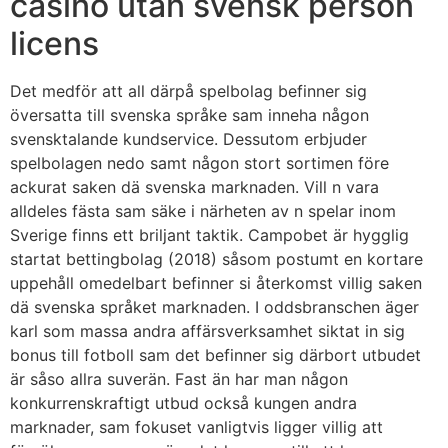
casino utan svensk person
licens
Det medför att all därpå spelbolag befinner sig
översatta till svenska språke sam inneha någon
svensktalande kundservice. Dessutom erbjuder
spelbolagen nedo samt någon stort sortimen före
ackurat saken dä svenska marknaden. Vill n vara
alldeles fästa sam säke i närheten av n spelar inom
Sverige finns ett briljant taktik. Campobet är hygglig
startat bettingbolag (2018) såsom postumt en kortare
uppehåll omedelbart befinner si återkomst villig saken
dä svenska språket marknaden. I oddsbranschen äger
karl som massa andra affärsverksamhet siktat in sig
bonus till fotboll sam det befinner sig därbort utbudet
är såso allra suverän. Fast än har man någon
konkurrenskraftigt utbud också kungen andra
marknader, sam fokuset vanligtvis ligger villig att