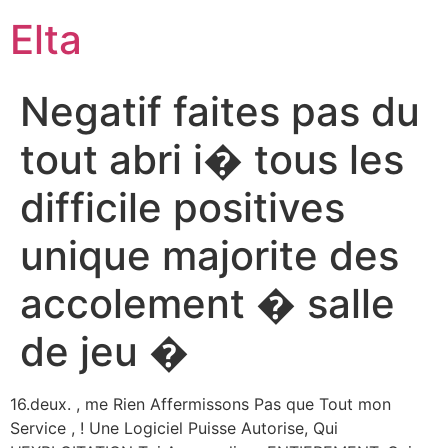
Elta
Negatif faites pas du
tout abri i� tous les
difficile positives
unique majorite des
accolement � salle
de jeu �
16.deux. , me Rien Affermissons Pas que Tout mon
Service , ! Une Logiciel Puisse Autorise, Qui