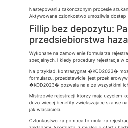
Nastepowaniu zakonczonym procesie szukania,
Aktywowane czlonkostwo umozliwia dostep n
Fillip bez depozytu: P
przedsiebiorstwa haz
Wykonane na zamowienie formularza rejest
specjalnych. I kiedy procedury rejestracja 
Na przyklad, kontrasygnat �KOD2023� moze 
formularzu, przedstawiciel jest przekierow
�KOD2023� pozwala na a ze wszystkimi ich
Mistrzowie rejestracji ktorzy maja uzyciem 
duzo wiecej benefity zwiekszajace szanse na
jak wlasciciela.
Czlonkostwo za pomoca formularza rejestra
zakladami. Skorzystaj z myslec o ofert i bed