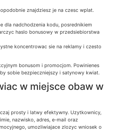
opodobnie znajdziesz je na czesc wplat.
ie dla nadchodzenia kodu, posrednikiem
tarczyc haslo bonusowy w przedsiebiorstwa
ystne koncentrowac sie na reklamy i czesto
rakcyjnym bonusom i promocjom. Powinienes
aby sobie bezpieczniejszy i satynowy kwiat.
wiac w miejsce obaw w
czaj prosty i latwy efektywny. Uzytkownicy,
mie, nazwisko, adres, e-mail oraz
mocyjnego, umozliwiajace zlozyc wniosek o