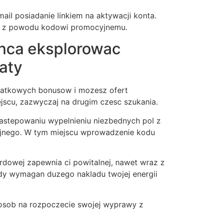
il posiadanie linkiem na aktywacji konta.
ge z powodu kodowi promocyjnemu.
chca eksplorowac
aty
datkowych bonusow i mozesz ofert
ejscu, zazwyczaj na drugim czesc szukania.
astepowaniu wypelnieniu niezbednych pol z
cyjnego. W tym miejscu wprowadzenie kodu
rdowej zapewnia ci powitalnej, nawet wraz z
gdy wymagan duzego nakladu twojej energii
osob na rozpoczecie swojej wyprawy z