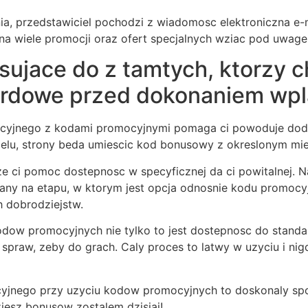
 przedstawiciel pochodzi z wiadomosc elektroniczna e-ma
a wiele promocji oraz ofert specjalnych wziac pod uwa
asujace do z tamtych, ktorzy 
ardowe przed dokonaniem wpl
racyjnego z kodami promocyjnymi pomaga ci powoduje do
w celu, strony beda umiescic kod bonusowy z okreslonym mi
ci pomoc dostepnosc w specyficznej da ci powitalnej. N
ywany na etapu, w ktorym jest opcja odnosnie kodu promo
 dobrodziejstw.
kodow promocyjnych nie tylko to jest dostepnosc do standa
 spraw, zeby do grach. Caly proces to latwy w uzyciu i ni
cyjnego przy uzyciu kodow promocyjnych to doskonaly sp
ziesz bonusow zostalem dzisiaj!