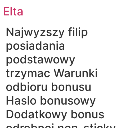
Elta
Najwyzszy filip
posiadania
podstawowy
trzymac Warunki
odbioru bonusu
Haslo bonusowy
Dodatkowy bonus
odrebnej non-sticky