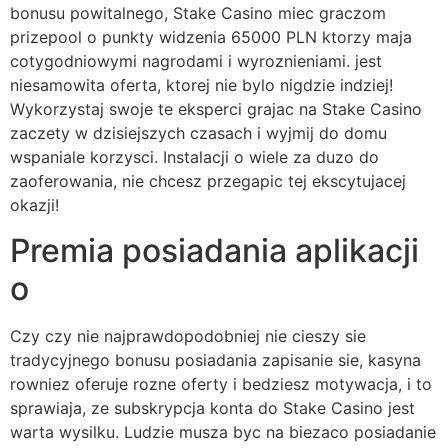
bonusu powitalnego, Stake Casino miec graczom
prizepool o punkty widzenia 65000 PLN ktorzy maja
cotygodniowymi nagrodami i wyroznieniami. jest
niesamowita oferta, ktorej nie bylo nigdzie indziej!
Wykorzystaj swoje te eksperci grajac na Stake Casino
zaczety w dzisiejszych czasach i wyjmij do domu
wspaniale korzysci. Instalacji o wiele za duzo do
zaoferowania, nie chcesz przegapic tej ekscytujacej
okazji!
Premia posiadania aplikacji
o
Czy czy nie najprawdopodobniej nie cieszy sie
tradycyjnego bonusu posiadania zapisanie sie, kasyna
rowniez oferuje rozne oferty i bedziesz motywacja, i to
sprawiaja, ze subskrypcja konta do Stake Casino jest
warta wysilku. Ludzie musza byc na biezaco posiadanie