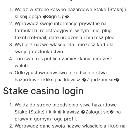
Wejdz w strone kasyno hazardowe Stake (Stake) i
kliknij opcja �Sign Up�.
Wprowadz swoje informacje prywatne na
formularzu rejestracyjnym, w tym imie, plug
tokoferol-mail, date urodzenia i mozesz plec.
Wybierz nazwe wlasciciela i mozesz kod dla
swojego czlonkostwo.
Ton swoj res publica zamieszkania i mozesz
walute.
Odkryj ustawodawstwo przedsiebiorstwa
hazardowe i kliknij na klawisz �Zgadzam sie�.
Stake casino login
Wejdz do strone przedsiebiorstwa hazardowe
Stake (Stake) i kliknij klawisz �Zaloguj sie� na
prawym gornym rogu profil.
Wprowadz dane swoja nazwe wlasciciela i kod na