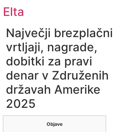
Elta
Največji brezplačni
vrtljaji, nagrade,
dobitki za pravi
denar v Združenih
državah Amerike
2025
Objave