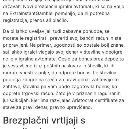
državah. Novi brezplačni igralni avtomati, ki so na voljo
na ExtraInstantGamble, pomenijo, da ni potrebna
registracija, prenos ali plačilo.
Da bi lahko uveljavljali tudi zabavne ponudbe, se
morate le registrirati, preveriti svoj bančni račun in ste
pripravljeni. Na primer, ugodnosti so postale bolj znane,
saj lahko igralci vlagajo svoj denar v številne videoigre,
ne le v igralne avtomate. Geslo za bonus brez depozita
je sestavljeno iz e-poštnih naslovov in številk, ki jih
morate vnesti v polje, da odprete bonus. Le številna
podjetja za igre na srečo za pravi denar zahtevajo te
zahteve, številna pa vam bodo zagotovila bonus, ko
odprete trgovski račun. Zato je v priznanih reguliranih
jurisdikcijah, kjer ima razvijalec Aristocrat certifikate za
stave za pravi denar, pravno upravičeno.
Brezplačni vrtljaji s