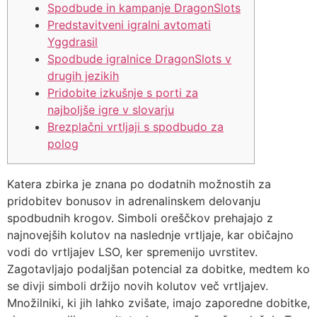
Spodbude in kampanje DragonSlots
Predstavitveni igralni avtomati
Yggdrasil
Spodbude igralnice DragonSlots v
drugih jezikih
Pridobite izkušnje s porti za
najboljše igre v slovarju
Brezplačni vrtljaji s spodbudo za
polog
Katera zbirka je znana po dodatnih možnostih za
pridobitev bonusov in adrenalinskem delovanju
spodbudnih krogov. Simboli oreščkov prehajajo z
najnovejših kolutov na naslednje vrtljaje, kar običajno
vodi do vrtljajev LSO, ker spremenijo uvrstitev.
Zagotavljajo podaljšan potencial za dobitke, medtem ko
se divji simboli držijo novih kolutov več vrtljajev.
Množilniki, ki jih lahko zvišate, imajo zaporedne dobitke,