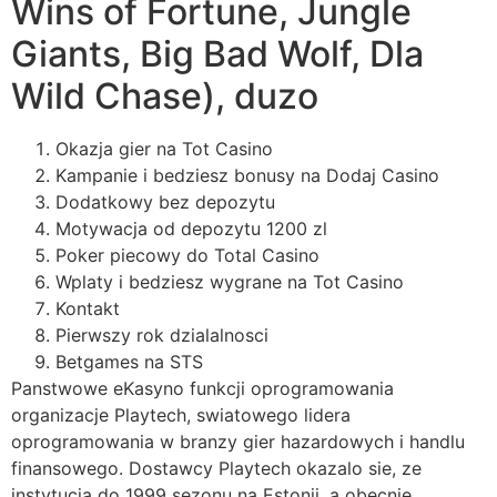
Wins of Fortune, Jungle
Giants, Big Bad Wolf, Dla
Wild Chase), duzo
Okazja gier na Tot Casino
Kampanie i bedziesz bonusy na Dodaj Casino
Dodatkowy bez depozytu
Motywacja od depozytu 1200 zl
Poker piecowy do Total Casino
Wplaty i bedziesz wygrane na Tot Casino
Kontakt
Pierwszy rok dzialalnosci
Betgames na STS
Panstwowe eKasyno funkcji oprogramowania
organizacje Playtech, swiatowego lidera
oprogramowania w branzy gier hazardowych i handlu
finansowego. Dostawcy Playtech okazalo sie, ze
instytucja do 1999 sezonu na Estonii, a obecnie