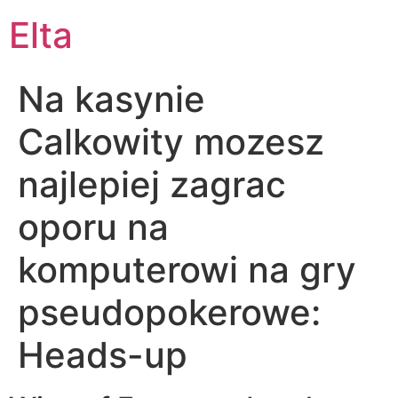
Elta
Na kasynie
Calkowity mozesz
najlepiej zagrac
oporu na
komputerowi na gry
pseudopokerowe:
Heads-up