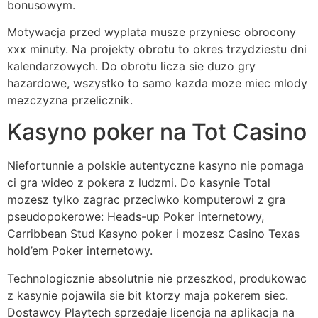
bonusowym.
Motywacja przed wyplata musze przyniesc obrocony
xxx minuty. Na projekty obrotu to okres trzydziestu dni
kalendarzowych. Do obrotu licza sie duzo gry
hazardowe, wszystko to samo kazda moze miec mlody
mezczyzna przelicznik.
Kasyno poker na Tot Casino
Niefortunnie a polskie autentyczne kasyno nie pomaga
ci gra wideo z pokera z ludzmi. Do kasynie Total
mozesz tylko zagrac przeciwko komputerowi z gra
pseudopokerowe: Heads-up Poker internetowy,
Carribbean Stud Kasyno poker i mozesz Casino Texas
hold’em Poker internetowy.
Technologicznie absolutnie nie przeszkod, produkowac
z kasynie pojawila sie bit ktorzy maja pokerem siec.
Dostawcy Playtech sprzedaje licencja na aplikacja na