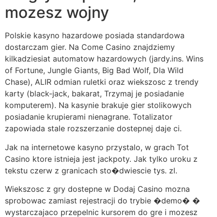
mozesz wojny
Polskie kasyno hazardowe posiada standardowa
dostarczam gier. Na Come Casino znajdziemy
kilkadziesiat automatow hazardowych (jardy.ins. Wins
of Fortune, Jungle Giants, Big Bad Wolf, Dla Wild
Chase), ALIR odmian ruletki oraz wiekszosc z trendy
karty (black-jack, bakarat, Trzymaj je posiadanie
komputerem). Na kasynie brakuje gier stolikowych
posiadanie krupierami nienagrane. Totalizator
zapowiada stale rozszerzanie dostepnej daje ci.
Jak na internetowe kasyno przystalo, w grach Tot
Casino ktore istnieja jest jackpoty. Jak tylko uroku z
tekstu czerw z granicach sto�dwiescie tys. zl.
Wiekszosc z gry dostepne w Dodaj Casino mozna
sprobowac zamiast rejestracji do trybie �demo� �
wystarczajaco przepelnic kursorem do gre i mozesz