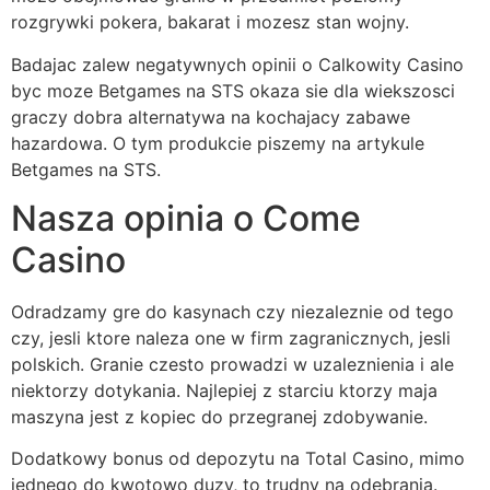
rozgrywki pokera, bakarat i mozesz stan wojny.
Badajac zalew negatywnych opinii o Calkowity Casino
byc moze Betgames na STS okaza sie dla wiekszosci
graczy dobra alternatywa na kochajacy zabawe
hazardowa. O tym produkcie piszemy na artykule
Betgames na STS.
Nasza opinia o Come
Casino
Odradzamy gre do kasynach czy niezaleznie od tego
czy, jesli ktore naleza one w firm zagranicznych, jesli
polskich. Granie czesto prowadzi w uzaleznienia i ale
niektorzy dotykania. Najlepiej z starciu ktorzy maja
maszyna jest z kopiec do przegranej zdobywanie.
Dodatkowy bonus od depozytu na Total Casino, mimo
jednego do kwotowo duzy, to trudny na odebrania.