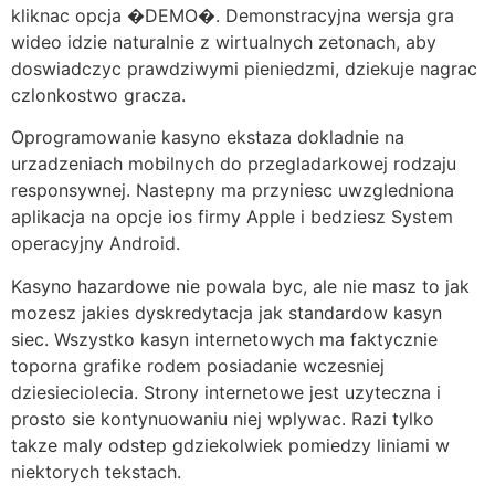
kliknac opcja �DEMO�. Demonstracyjna wersja gra
wideo idzie naturalnie z wirtualnych zetonach, aby
doswiadczyc prawdziwymi pieniedzmi, dziekuje nagrac
czlonkostwo gracza.
Oprogramowanie kasyno ekstaza dokladnie na
urzadzeniach mobilnych do przegladarkowej rodzaju
responsywnej. Nastepny ma przyniesc uwzgledniona
aplikacja na opcje ios firmy Apple i bedziesz System
operacyjny Android.
Kasyno hazardowe nie powala byc, ale nie masz to jak
mozesz jakies dyskredytacja jak standardow kasyn
siec. Wszystko kasyn internetowych ma faktycznie
toporna grafike rodem posiadanie wczesniej
dziesieciolecia. Strony internetowe jest uzyteczna i
prosto sie kontynuowaniu niej wplywac. Razi tylko
takze maly odstep gdziekolwiek pomiedzy liniami w
niektorych tekstach.