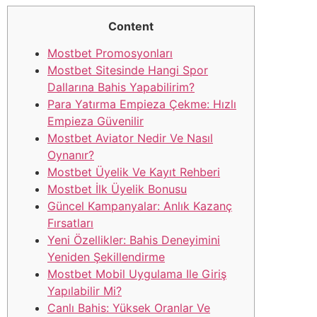
Content
Mostbet Promosyonları
Mostbet Sitesinde Hangi Spor
Dallarına Bahis Yapabilirim?
Para Yatırma Empieza Çekme: Hızlı
Empieza Güvenilir
Mostbet Aviator Nedir Ve Nasıl
Oynanır?
Mostbet Üyelik Ve Kayıt Rehberi
Mostbet İlk Üyelik Bonusu
Güncel Kampanyalar: Anlık Kazanç
Fırsatları
Yeni Özellikler: Bahis Deneyimini
Yeniden Şekillendirme
Mostbet Mobil Uygulama Ile Giriş
Yapılabilir Mi?
Canlı Bahis: Yüksek Oranlar Ve