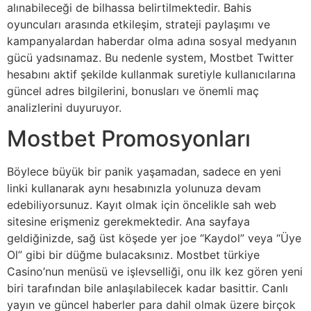
alınabileceği de bilhassa belirtilmektedir. Bahis
oyuncuları arasında etkileşim, strateji paylaşımı ve
kampanyalardan haberdar olma adına sosyal medyanın
gücü yadsınamaz. Bu nedenle system, Mostbet Twitter
hesabını aktif şekilde kullanmak suretiyle kullanıcılarına
güncel adres bilgilerini, bonusları ve önemli maç
analizlerini duyuruyor.
Mostbet Promosyonları
Böylece büyük bir panik yaşamadan, sadece en yeni
linki kullanarak aynı hesabınızla yolunuza devam
edebiliyorsunuz. Kayıt olmak için öncelikle sah web
sitesine erişmeniz gerekmektedir. Ana sayfaya
geldiğinizde, sağ üst köşede yer joe “Kaydol” veya “Üye
Ol” gibi bir düğme bulacaksınız. Mostbet türkiye
Casino’nun menüsü ve işlevselliği, onu ilk kez gören yeni
biri tarafından bile anlaşılabilecek kadar basittir. Canlı
yayın ve güncel haberler para dahil olmak üzere birçok