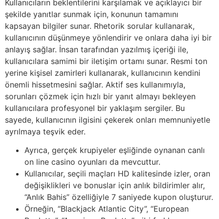
Kullanıcıların beklentilerini karşılamak ve açıklayıcı bir
şekilde yanıtlar sunmak için, konunun tamamını
kapsayan bilgiler sunar. Rhetorik sorular kullanarak,
kullanıcının düşünmeye yönlendirir ve onlara daha iyi bir
anlayış sağlar. İnsan tarafından yazılmış içeriği ile,
kullanıcılara samimi bir iletişim ortamı sunar. Resmi ton
yerine kişisel zamirleri kullanarak, kullanıcının kendini
önemli hissetmesini sağlar. Aktif ses kullanımıyla,
sorunları çözmek için hızlı bir yanıt almayı bekleyen
kullanıcılara profesyonel bir yaklaşım sergiler. Bu
sayede, kullanıcının ilgisini çekerek onları memnuniyetle
ayrılmaya teşvik eder.
Ayrıca, gerçek krupiyeler eşliğinde oynanan canlı
on line casino oyunları da mevcuttur.
Kullanıcılar, seçili maçları HD kalitesinde izler, oran
değişiklikleri ve bonuslar için anlık bildirimler alır,
“Anlık Bahis” özelliğiyle 7 saniyede kupon oluşturur.
Örneğin, “Blackjack Atlantic City”, “European