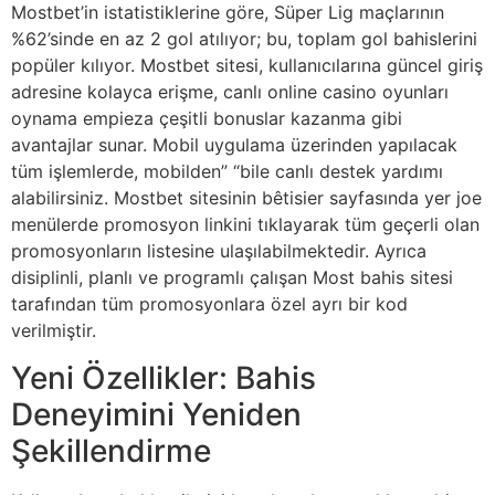
Mostbet’in istatistiklerine göre, Süper Lig maçlarının
%62’sinde en az 2 gol atılıyor; bu, toplam gol bahislerini
popüler kılıyor. Mostbet sitesi, kullanıcılarına güncel giriş
adresine kolayca erişme, canlı online casino oyunları
oynama empieza çeşitli bonuslar kazanma gibi
avantajlar sunar. Mobil uygulama üzerinden yapılacak
tüm işlemlerde, mobilden” “bile canlı destek yardımı
alabilirsiniz. Mostbet sitesinin bêtisier sayfasında yer joe
menülerde promosyon linkini tıklayarak tüm geçerli olan
promosyonların listesine ulaşılabilmektedir. Ayrıca
disiplinli, planlı ve programlı çalışan Most bahis sitesi
tarafından tüm promosyonlara özel ayrı bir kod
verilmiştir.
Yeni Özellikler: Bahis
Deneyimini Yeniden
Şekillendirme