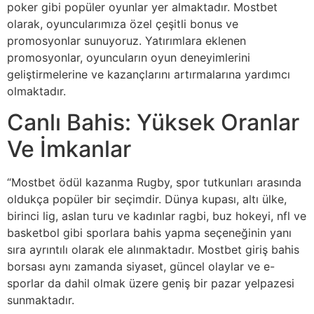
poker gibi popüler oyunlar yer almaktadır. Mostbet
olarak, oyuncularımıza özel çeşitli bonus ve
promosyonlar sunuyoruz. Yatırımlara eklenen
promosyonlar, oyuncuların oyun deneyimlerini
geliştirmelerine ve kazançlarını artırmalarına yardımcı
olmaktadır.
Canlı Bahis: Yüksek Oranlar
Ve İmkanlar
“Mostbet ödül kazanma Rugby, spor tutkunları arasında
oldukça popüler bir seçimdir. Dünya kupası, altı ülke,
birinci lig, aslan turu ve kadınlar ragbi, buz hokeyi, nfl ve
basketbol gibi sporlara bahis yapma seçeneğinin yanı
sıra ayrıntılı olarak ele alınmaktadır. Mostbet giriş bahis
borsası aynı zamanda siyaset, güncel olaylar ve e-
sporlar da dahil olmak üzere geniş bir pazar yelpazesi
sunmaktadır.