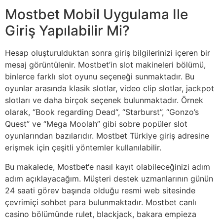
Mostbet Mobil Uygulama Ile
Giriş Yapılabilir Mi?
Hesap oluşturulduktan sonra giriş bilgilerinizi içeren bir
mesaj görüntülenir. Mostbet’in slot makineleri bölümü,
binlerce farklı slot oyunu seçeneği sunmaktadır. Bu
oyunlar arasında klasik slotlar, video clip slotlar, jackpot
slotları ve daha birçok seçenek bulunmaktadır. Örnek
olarak, “Book regarding Dead“, “Starburst”, “Gonzo’s
Quest” ve “Mega Moolah” gibi sobre popüler slot
oyunlarından bazılarıdır. Mostbet Türkiye giriş adresine
erişmek için çeşitli yöntemler kullanılabilir.
Bu makalede, Mostbet‘e nasıl kayıt olabileceğinizi adım
adım açıklayacağım. Müşteri destek uzmanlarının günün
24 saati görev başında olduğu resmi web sitesinde
çevrimiçi sohbet para bulunmaktadır. Mostbet canlı
casino bölümünde rulet, blackjack, bakara empieza