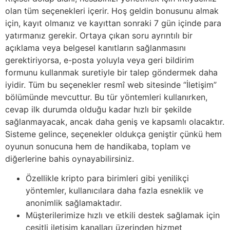
olan tüm seçenekleri içerir. Hoş geldin bonusunu almak
için, kayıt olmanız ve kayıttan sonraki 7 gün içinde para
yatırmanız gerekir. Ortaya çıkan soru ayrıntılı bir
açıklama veya belgesel kanıtların sağlanmasını
gerektiriyorsa, e-posta yoluyla veya geri bildirim
formunu kullanmak suretiyle bir talep göndermek daha
iyidir. Tüm bu seçenekler resmî web sitesinde “İletişim”
bölümünde mevcuttur. Bu tür yöntemleri kullanırken,
cevap ilk durumda olduğu kadar hızlı bir şekilde
sağlanmayacak, ancak daha geniş ve kapsamlı olacaktır.
Sisteme gelince, seçenekler oldukça geniştir çünkü hem
oyunun sonucuna hem de handikaba, toplam ve
diğerlerine bahis oynayabilirsiniz.
Özellikle kripto para birimleri gibi yenilikçi
yöntemler, kullanıcılara daha fazla esneklik ve
anonimlik sağlamaktadır.
Müşterilerimize hızlı ve etkili destek sağlamak için
çeşitli iletişim kanalları üzerinden hizmet