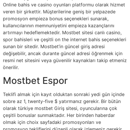
Online bahis ve casino oyunları platformu olarak hizmet
veren bir şirkettir. Müşterilerine geniş bir yelpazede
promosyon empieza bonus seçenekleri sunarak,
kullanıcılarının memnuniyetini empieza kazançlarını
artırmayı hedeflemektedir. Mostbet sitesi canlı casino,
spor bahisleri ve çeşitli on the internet bahis seçenekleri
sunan bir sitedir. Mostbet’in güncel giriş adresi
değişebilir, ancak durante güncel adresi öğrenmek için
resmi net sitesini veya güvenilir kaynakları takip etmeniz
önerilir.
Mostbet Espor
Teklifi almak için kayıt olduktan sonraki yedi gün içinde
sobre az 1, twenty-five $ yatırmanız gerekir. Bir bütün
olarak türkiye mostbet Giriş sitesi, oyuncularına çok
çeşitli bonuslar sunmaktadır. Her birinden haberdar
olmak için choix sayfadaki promosyonları ve
promosyon tekliflerini düzenli olarak izlemeniz gerekir.