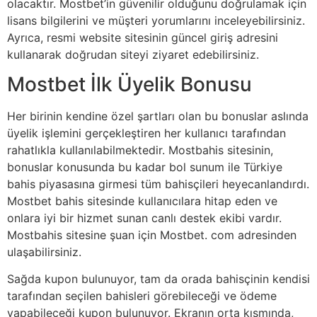
olacaktır. Mostbet’in güvenilir olduğunu doğrulamak için
lisans bilgilerini ve müşteri yorumlarını inceleyebilirsiniz.
Ayrıca, resmi website sitesinin güncel giriş adresini
kullanarak doğrudan siteyi ziyaret edebilirsiniz.
Mostbet İlk Üyelik Bonusu
Her birinin kendine özel şartları olan bu bonuslar aslında
üyelik işlemini gerçekleştiren her kullanıcı tarafından
rahatlıkla kullanılabilmektedir. Mostbahis sitesinin,
bonuslar konusunda bu kadar bol sunum ile Türkiye
bahis piyasasına girmesi tüm bahisçileri heyecanlandırdı.
Mostbet bahis sitesinde kullanıcılara hitap eden ve
onlara iyi bir hizmet sunan canlı destek ekibi vardır.
Mostbahis sitesine şuan için Mostbet. com adresinden
ulaşabilirsiniz.
Sağda kupon bulunuyor, tam da orada bahisçinin kendisi
tarafından seçilen bahisleri görebileceği ve ödeme
yapabileceği kupon bulunuyor. Ekranın orta kısmında,