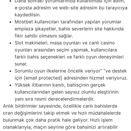
Daha sonraki yorumlarımda kullanılması için adım,
e-posta adresim ve web-site adresim bu tarayıcıya
kaydedilsin.
Mostbet kullanıcıları tarafından yapılan yorumlar
empieza şikayetler, bahis severlerin site hakkında
fikir sahibi olmasını sağlar.
Slot makineleri, masa oyunları ve canlı casino
oyunları arasından seçim yapmak, kullanıcılara
farklı bahis seçenekleri ve farklı oyun deneyimleri
sunar.
Sorumlu oyun ilkelerine öncelik veriyor” “ve destek
için [email protected] adresinden hizmet veriyoruz.
Yüksek itibarının kanıtı, bahisçinin gerçek
kullanıcılarından gelen sayısız olumlu eleştirinin
yanı sıra resmi derecelendirmelerdir.
Anlık bildirimler sayesinde, özellikle canlı bahislerde
oran değişimlerini takip etmek ve hızlı müdahalelerde
bulunmak çok daha pratik hale geliyor. Hızlı işlem
olanaklarıyla, maçın seyrine göre bahsinizi artırabilir