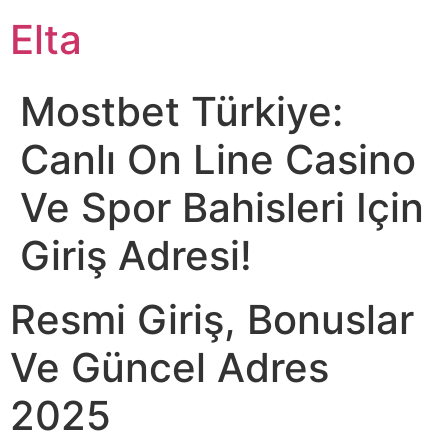
Elta
Mostbet Türkiye:
Canlı On Line Casino
Ve Spor Bahisleri Için
Giriş Adresi!
Resmi Giriş, Bonuslar
Ve Güncel Adres
2025