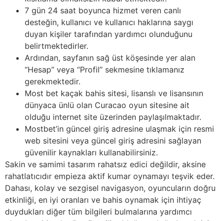
7 gün 24 saat boyunca hizmet veren canlı
desteğin, kullanıcı ve kullanıcı haklarına saygı
duyan kişiler tarafından yardımcı olunduğunu
belirtmektedirler.
Ardından, sayfanın sağ üst köşesinde yer alan
“Hesap” veya “Profil” sekmesine tıklamanız
gerekmektedir.
Most bet kaçak bahis sitesi, lisanslı ve lisansının
dünyaca ünlü olan Curacao oyun sitesine ait
olduğu internet site üzerinden paylaşılmaktadır.
Mostbet’in güncel giriş adresine ulaşmak için resmi
web sitesini veya güncel giriş adresini sağlayan
güvenilir kaynakları kullanabilirsiniz.
Sakin ve samimi tasarım rahatsız edici değildir, aksine
rahatlatıcıdır empieza aktif kumar oynamayı teşvik eder.
Dahası, kolay ve sezgisel navigasyon, oyuncuların doğru
etkinliği, en iyi oranları ve bahis oynamak için ihtiyaç
duydukları diğer tüm bilgileri bulmalarına yardımcı