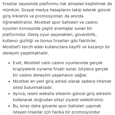
fırsatlar sayesinde platformu risk almadan keşfetmek de
mümkün. Sosyal medya hesaplarını takip ederek güncel
giriş linklerini ve promosyonları da anında
öğrenebilirsiniz. Mostbet spor bahisleri ve casino
oyunları konusunda çeşitli avantajlar sunan bir
platformdur. Geniş oyun seçenekleri, güvenilirlik,
kullanıcı gizliliği ve bonus fırsatları gibi faktörler,
Mostbet’i tercih eden kullanıcılara keyifli ve kazançlı bir
deneyim yaşatmaktadır.
Evet, Mostbet canlı casino oyunlarında gerçek
krupiyelerle oynama fırsatı sunar, böylece gerçek
bir casino deneyimi yaşamanızı sağlar.
Mostbet en yeni giriş adresi olarak sadece internet
sitesi bulunmaktadır.
Ayrıca, resmi website sitesinin güncel giriş adresini
kullanarak doğrudan siteyi ziyaret edebilirsiniz.
Bu, biraz daha güvenle spor bahisleri yapmak
isteyen insanlar için harika bir promosyondur