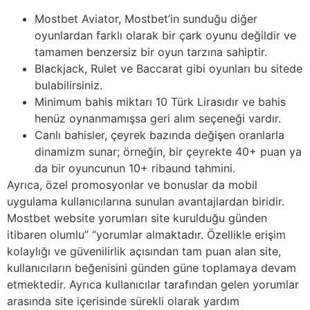
Mostbet Aviator, Mostbet’in sunduğu diğer
oyunlardan farklı olarak bir çark oyunu değildir ve
tamamen benzersiz bir oyun tarzına sahiptir.
Blackjack, Rulet ve Baccarat gibi oyunları bu sitede
bulabilirsiniz.
Minimum bahis miktarı 10 Türk Lirasıdır ve bahis
henüz oynanmamışsa geri alım seçeneği vardır.
Canlı bahisler, çeyrek bazında değişen oranlarla
dinamizm sunar; örneğin, bir çeyrekte 40+ puan ya
da bir oyuncunun 10+ ribaund tahmini.
Ayrıca, özel promosyonlar ve bonuslar da mobil
uygulama kullanıcılarına sunulan avantajlardan biridir.
Mostbet website yorumları site kurulduğu günden
itibaren olumlu” “yorumlar almaktadır. Özellikle erişim
kolaylığı ve güvenilirlik açısından tam puan alan site,
kullanıcıların beğenisini günden güne toplamaya devam
etmektedir. Ayrıca kullanıcılar tarafından gelen yorumlar
arasında site içerisinde sürekli olarak yardım