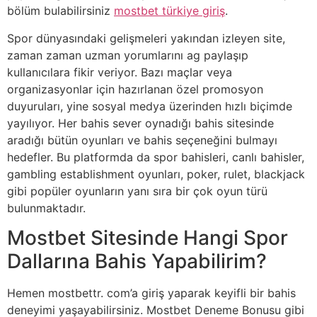
bölüm bulabilirsiniz
mostbet türkiye giriş
.
Spor dünyasındaki gelişmeleri yakından izleyen site,
zaman zaman uzman yorumlarını ag paylaşıp
kullanıcılara fikir veriyor. Bazı maçlar veya
organizasyonlar için hazırlanan özel promosyon
duyuruları, yine sosyal medya üzerinden hızlı biçimde
yayılıyor. Her bahis sever oynadığı bahis sitesinde
aradığı bütün oyunları ve bahis seçeneğini bulmayı
hedefler. Bu platformda da spor bahisleri, canlı bahisler,
gambling establishment oyunları, poker, rulet, blackjack
gibi popüler oyunların yanı sıra bir çok oyun türü
bulunmaktadır.
Mostbet Sitesinde Hangi Spor
Dallarına Bahis Yapabilirim?
Hemen mostbettr. com’a giriş yaparak keyifli bir bahis
deneyimi yaşayabilirsiniz. Mostbet Deneme Bonusu gibi