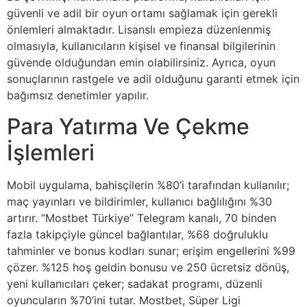
güvenli ve adil bir oyun ortamı sağlamak için gerekli
önlemleri almaktadır. Lisanslı empieza düzenlenmiş
olmasıyla, kullanıcıların kişisel ve finansal bilgilerinin
güvende olduğundan emin olabilirsiniz. Ayrıca, oyun
sonuçlarının rastgele ve adil olduğunu garanti etmek için
bağımsız denetimler yapılır.
Para Yatırma Ve Çekme
İşlemleri
Mobil uygulama, bahisçilerin %80’i tarafından kullanılır;
maç yayınları ve bildirimler, kullanıcı bağlılığını %30
artırır. “Mostbet Türkiye” Telegram kanalı, 70 binden
fazla takipçiyle güncel bağlantılar, %68 doğruluklu
tahminler ve bonus kodları sunar; erişim engellerini %99
çözer. %125 hoş geldin bonusu ve 250 ücretsiz dönüş,
yeni kullanıcıları çeker; sadakat programı, düzenli
oyuncuların %70’ini tutar. Mostbet, Süper Ligi