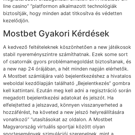
line casino” “platformon alkalmazott technológiák
biztosítják, hogy minden adat titkosítva és védetten
kezelődjön.
Mostbet Gyakori Kérdések
A kedvező feltételeknek köszönhetően a new játékosok
stabil nyereményszintre számíthatnak. Ezek some sort
of csatornák gyors problémamegoldást biztosítanak, és
a new nap 24 órájában, a hét minden napján elérhetők.
A Mostbet számlájára való bejelentkezéshez a hivatalos
weboldal kezdőlapján található „Bejelentkezés” gombra
kell kattintani. Ezután meg kell adni a regisztráció során
megadott bejelentkezési adatokat és jelszót. Ha
elfelejtetted a jelszavad, könnyen visszanyerheted a
hozzáférést, ha követed a new jelszó helyreállítására
vonatkozó” “utasításokat az oldalon. A Mostbet
Magyarország virtuális sportjai között olyan
sportesemények szimulációi szerepelnek, mint a