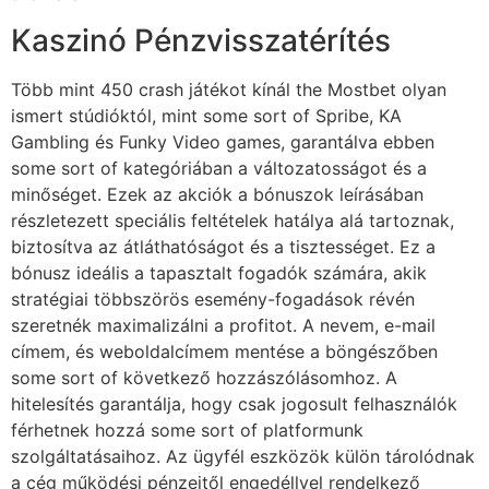
Kaszinó Pénzvisszatérítés
Több mint 450 crash játékot kínál the Mostbet olyan
ismert stúdióktól, mint some sort of Spribe, KA
Gambling és Funky Video games, garantálva ebben
some sort of kategóriában a változatosságot és a
minőséget. Ezek az akciók a bónuszok leírásában
részletezett speciális feltételek hatálya alá tartoznak,
biztosítva az átláthatóságot és a tisztességet. Ez a
bónusz ideális a tapasztalt fogadók számára, akik
stratégiai többszörös esemény-fogadások révén
szeretnék maximalizálni a profitot. A nevem, e-mail
címem, és weboldalcímem mentése a böngészőben
some sort of következő hozzászólásomhoz. A
hitelesítés garantálja, hogy csak jogosult felhasználók
férhetnek hozzá some sort of platformunk
szolgáltatásaihoz. Az ügyfél eszközök külön tárolódnak
a cég működési pénzeitől engedéllyel rendelkező