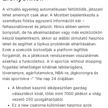
A virtuális egyenleg automatikusan feltöltődik, játszani
lehet amennyit csak akar. A Mostbet bejelentkezés a
személyes fiókba egyszerű információt kér –
felhasználónevet és jelszót. Nincs ebben semmi
bonyolult, de ha alkalmazásban vagy más eszközökön
készül bejelentkezni, akkor az alábbi útmutató hasznos
lehet és segíthet a tipikus problémák elhárításában.
Ezek a szekciók biztosítják a platform legfőbb
forgalmát, és a játékosok rendszeresen visszatérnek
ezekhez a funkciókhoz. A V-sportok without stopping
fogadási lehetőséget kínálnak labdarúgásra,
lóversenyre, agárfutamokra, NBA-re, jégkorongra és
más sportokra –” “the nap 24 órájában.
A Mostbet kaszinó elképesztően gazdag
választékot kínál, több mint 7000 játékot a világ
vezető 250 szolgáltatójától.
Ez a new csatorna különösen hasznos azok