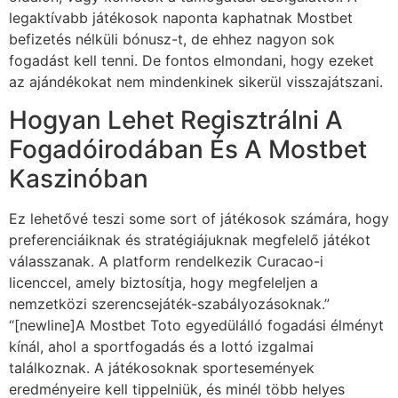
legaktívabb játékosok naponta kaphatnak Mostbet
befizetés nélküli bónusz-t, de ehhez nagyon sok
fogadást kell tenni. De fontos elmondani, hogy ezeket
az ajándékokat nem mindenkinek sikerül visszajátszani.
Hogyan Lehet Regisztrálni A
Fogadóirodában És A Mostbet
Kaszinóban
Ez lehetővé teszi some sort of játékosok számára, hogy
preferenciáiknak és stratégiájuknak megfelelő játékot
válasszanak. A platform rendelkezik Curacao-i
licenccel, amely biztosítja, hogy megfeleljen a
nemzetközi szerencsejáték-szabályozásoknak.”
“[newline]A Mostbet Toto egyedülálló fogadási élményt
kínál, ahol a sportfogadás és a lottó izgalmai
találkoznak. A játékosoknak sportesemények
eredményeire kell tippelniük, és minél több helyes