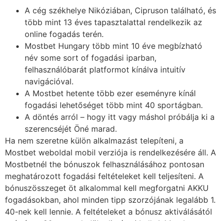
A cég székhelye Nikóziában, Cipruson található, és
több mint 13 éves tapasztalattal rendelkezik az
online fogadás terén.
Mostbet Hungary több mint 10 éve megbízható
név some sort of fogadási iparban,
felhasználóbarát platformot kínálva intuitív
navigációval.
A Mostbet hetente több ezer eseményre kínál
fogadási lehetőséget több mint 40 sportágban.
A döntés arról – hogy itt vagy máshol próbálja ki a
szerencséjét Öné marad.
Ha nem szeretne külön alkalmazást telepíteni, a
Mostbet weboldal mobil verziója is rendelkezésére áll. A
Mostbetnél the bónuszok felhasználásához pontosan
meghatározott fogadási feltételeket kell teljesíteni. A
bónuszösszeget öt alkalommal kell megforgatni AKKU
fogadásokban, ahol minden tipp szorzójának legalább 1.
40-nek kell lennie. A feltételeket a bónusz aktiválásától