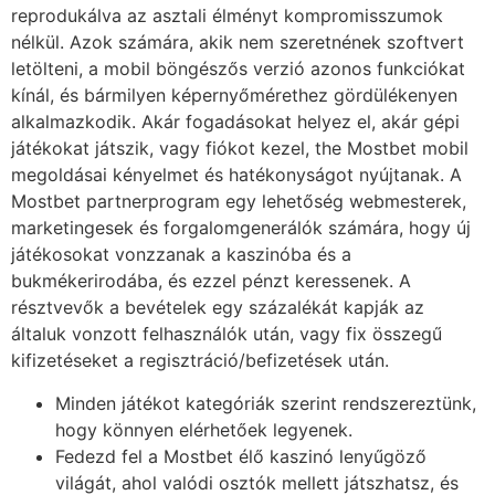
reprodukálva az asztali élményt kompromisszumok
nélkül. Azok számára, akik nem szeretnének szoftvert
letölteni, a mobil böngészős verzió azonos funkciókat
kínál, és bármilyen képernyőmérethez gördülékenyen
alkalmazkodik. Akár fogadásokat helyez el, akár gépi
játékokat játszik, vagy fiókot kezel, the Mostbet mobil
megoldásai kényelmet és hatékonyságot nyújtanak. A
Mostbet partnerprogram egy lehetőség webmesterek,
marketingesek és forgalomgenerálók számára, hogy új
játékosokat vonzzanak a kaszinóba és a
bukmékerirodába, és ezzel pénzt keressenek. A
résztvevők a bevételek egy százalékát kapják az
általuk vonzott felhasználók után, vagy fix összegű
kifizetéseket a regisztráció/befizetések után.
Minden játékot kategóriák szerint rendszereztünk,
hogy könnyen elérhetőek legyenek.
Fedezd fel a Mostbet élő kaszinó lenyűgöző
világát, ahol valódi osztók mellett játszhatsz, és