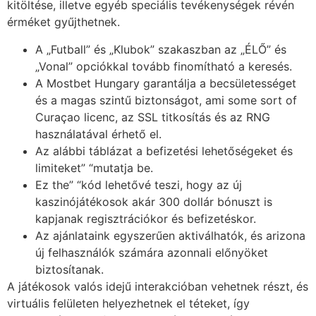
kitöltése, illetve egyéb speciális tevékenységek révén
érméket gyűjthetnek.
A „Futball” és „Klubok” szakaszban az „ÉLŐ” és
„Vonal” opciókkal tovább finomítható a keresés.
A Mostbet Hungary garantálja a becsületességet
és a magas szintű biztonságot, ami some sort of
Curaçao licenc, az SSL titkosítás és az RNG
használatával érhető el.
Az alábbi táblázat a befizetési lehetőségeket és
limiteket” “mutatja be.
Ez the” “kód lehetővé teszi, hogy az új
kaszinójátékosok akár 300 dollár bónuszt is
kapjanak regisztrációkor és befizetéskor.
Az ajánlataink egyszerűen aktiválhatók, és arizona
új felhasználók számára azonnali előnyöket
biztosítanak.
A játékosok valós idejű interakcióban vehetnek részt, és
virtuális felületen helyezhetnek el téteket, így