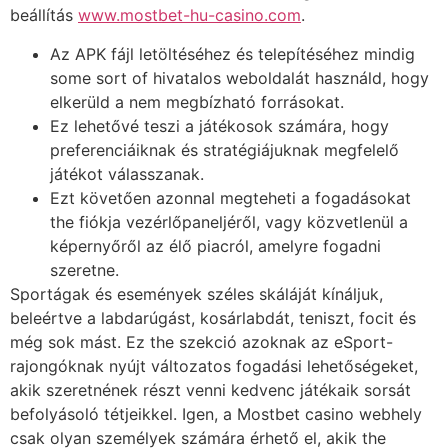
beállítás
www.mostbet-hu-casino.com
.
Az APK fájl letöltéséhez és telepítéséhez mindig
some sort of hivatalos weboldalát használd, hogy
elkerüld a nem megbízható forrásokat.
Ez lehetővé teszi a játékosok számára, hogy
preferenciáiknak és stratégiájuknak megfelelő
játékot válasszanak.
Ezt követően azonnal megteheti a fogadásokat
the fiókja vezérlőpaneljéről, vagy közvetlenül a
képernyőről az élő piacról, amelyre fogadni
szeretne.
Sportágak és események széles skáláját kínáljuk,
beleértve a labdarúgást, kosárlabdát, teniszt, focit és
még sok mást. Ez the szekció azoknak az eSport-
rajongóknak nyújt változatos fogadási lehetőségeket,
akik szeretnének részt venni kedvenc játékaik sorsát
befolyásoló tétjeikkel. Igen, a Mostbet сasino webhely
csak olyan személyek számára érhető el, akik the