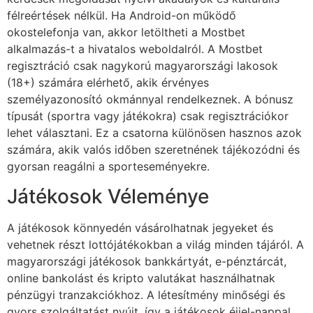
félreértések nélkül. Ha Android-on működő
okostelefonja van, akkor letöltheti a Mostbet
alkalmazás-t a hivatalos weboldalról. A Mostbet
regisztráció csak nagykorú magyarországi lakosok
(18+) számára elérhető, akik érvényes
személyazonosító okmánnyal rendelkeznek. A bónusz
típusát (sportra vagy játékokra) csak regisztrációkor
lehet választani. Ez a csatorna különösen hasznos azok
számára, akik valós időben szeretnének tájékozódni és
gyorsan reagálni a sporteseményekre.
Játékosok Véleménye
A játékosok könnyedén vásárolhatnak jegyeket és
vehetnek részt lottójátékokban a világ minden tájáról. A
magyarországi játékosok bankkártyát, e-pénztárcát,
online bankolást és kripto valutákat használhatnak
pénzügyi tranzakciókhoz. A létesítmény minőségi és
gyors szolgáltatást nyújt, így a játékosok éjjel-nappal