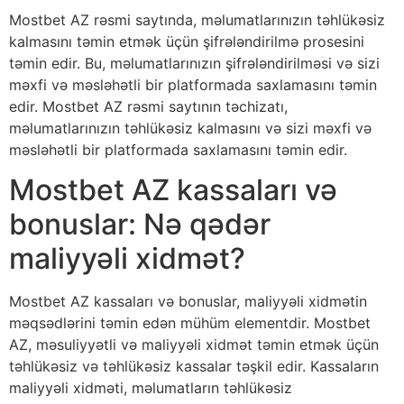
Mostbet AZ rəsmi saytında, məlumatlarınızın təhlükəsiz
kalmasını təmin etmək üçün şifrələndirilmə prosesini
təmin edir. Bu, məlumatlarınızın şifrələndirilməsi və sizi
məxfi və məsləhətli bir platformada saxlamasını təmin
edir. Mostbet AZ rəsmi saytının təchizatı,
məlumatlarınızın təhlükəsiz kalmasını və sizi məxfi və
məsləhətli bir platformada saxlamasını təmin edir.
Mostbet AZ kassaları və
bonuslar: Nə qədər
maliyyəli xidmət?
Mostbet AZ kassaları və bonuslar, maliyyəli xidmətin
məqsədlərini təmin edən mühüm elementdir. Mostbet
AZ, məsuliyyətli və maliyyəli xidmət təmin etmək üçün
təhlükəsiz və təhlükəsiz kassalar təşkil edir. Kassaların
maliyyəli xidməti, məlumatların təhlükəsiz