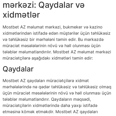
mərkəzi: Qaydalar və
xidmətlər
Mostbet AZ məlumat mərkəzi, bukmeker və kazino
xidmətlərindən istifadə edən müştərilər üçün təhlükəsiz
və təhlükəsiz bir mərhələni təmin edir. Bu mərkəzdə
müraciət məsələlərinin növü və həll olunması üçün
tələblər məlumatlandırılır. Mostbet AZ məlumat mərkəzi
müraciətçilərə aşağıdakı xidmətləri təmin edir:
Qaydalar
Mostbet AZ qaydaları müraciətçilərə xidmət
mərhələlərində nə qədər təhlükəsiz və təhlükəsiz olmaq
üçün müraciət məsələlərinin növü və həll olunması üçün
tələblər məlumatlandırır. Qaydaların məqsədi,
müraciətçilərin xidmətlərində daha yaxşı istifadə
etməsinə kömək etməkdir. Mostbet AZ qaydaları