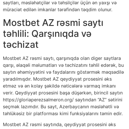
saytları, məsləhətçilər və təhsilçilər üçün ən yaxşı və
müraciət edilən imkanlar tərəfindən təqdim olunur.
Mostbet AZ rəsmi saytı
təhlili: Qarşınıqda və
təchizat
Mostbet AZ rəsmi saytı, qarşınıqda olan diger saytlara
qarşı, əlaqəli məlumatları və təchizatını təhlil edərək, bu
saytın əhəmiyyətini və faydalarını göstərmək məqsədilə
yaradılmışdır. Mostbet AZ qeydiyyat prosesini əks
etməz və ən kolay şəkildə nəticələrə varmaq imkanı
verir. Qeydiyyat prosesini başa düşərkən, birincil saytın
https://gloriaperezsalmeron.org/ saytından “AZ” sətirini
seçmək lazımdır. Bu sayt, Azerbaycanın məsləhətli və
təhlükəsiz bir platforması kimi funksiyalarını təmin edir.
Mostbet AZ rəsmi saytında, qeydiyyat prosesini əks