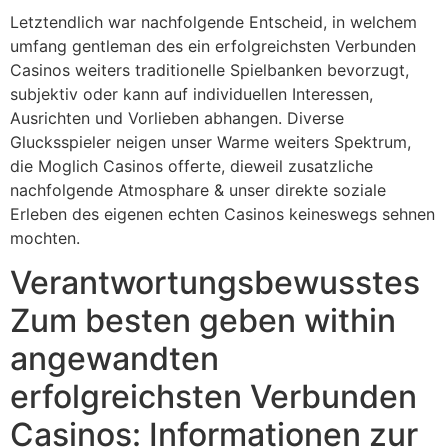
Letztendlich war nachfolgende Entscheid, in welchem
umfang gentleman des ein erfolgreichsten Verbunden
Casinos weiters traditionelle Spielbanken bevorzugt,
subjektiv oder kann auf individuellen Interessen,
Ausrichten und Vorlieben abhangen. Diverse
Glucksspieler neigen unser Warme weiters Spektrum,
die Moglich Casinos offerte, dieweil zusatzliche
nachfolgende Atmosphare & unser direkte soziale
Erleben des eigenen echten Casinos keineswegs sehnen
mochten.
Verantwortungsbewusstes
Zum besten geben within
angewandten
erfolgreichsten Verbunden
Casinos: Informationen zur