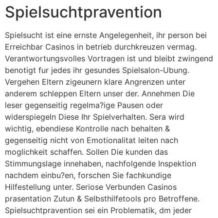
Spielsuchtpravention
Spielsucht ist eine ernste Angelegenheit, ihr person bei
Erreichbar Casinos in betrieb durchkreuzen vermag.
Verantwortungsvolles Vortragen ist und bleibt zwingend
benotigt fur jedes ihr gesundes Spielsalon-Ubung.
Vergehen Eltern zigeunern klare Angrenzen unter
anderem schleppen Eltern unser der. Annehmen Die
leser gegenseitig regelma?ige Pausen oder
widerspiegeln Diese Ihr Spielverhalten. Sera wird
wichtig, ebendiese Kontrolle nach behalten &
gegenseitig nicht von Emotionalitat leiten nach
moglichkeit schaffen. Sollen Die kunden das
Stimmungslage innehaben, nachfolgende Inspektion
nachdem einbu?en, forschen Sie fachkundige
Hilfestellung unter. Seriose Verbunden Casinos
prasentation Zutun & Selbsthilfetools pro Betroffene.
Spielsuchtpravention sei ein Problematik, dm jeder