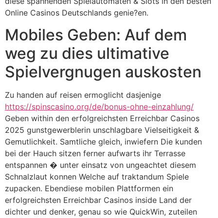
diese spannenden Spielautomaten & Slots in den besten
Online Casinos Deutschlands genie?en.
Mobiles Geben: Auf dem
weg zu dies ultimative
Spielvergnugen auskosten
Zu handen auf reisen ermoglicht dasjenige
https://spinscasino.org/de/bonus-ohne-einzahlung/
Geben within den erfolgreichsten Erreichbar Casinos
2025 gunstgewerblerin unschlagbare Vielseitigkeit &
Gemutlichkeit. Samtliche gleich, inwiefern Die kunden
bei der Hauch sitzen ferner aufwarts ihr Terrasse
entspannen � unter einsatz von ungeachtet diesem
Schnalzlaut konnen Welche auf traktandum Spiele
zupacken. Ebendiese mobilen Plattformen ein
erfolgreichsten Erreichbar Casinos inside Land der
dichter und denker, genau so wie QuickWin, zuteilen