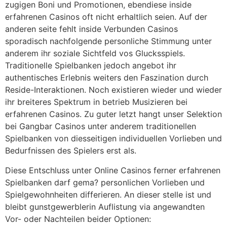
zugigen Boni und Promotionen, ebendiese inside
erfahrenen Casinos oft nicht erhaltlich seien. Auf der
anderen seite fehlt inside Verbunden Casinos
sporadisch nachfolgende personliche Stimmung unter
anderem ihr soziale Sichtfeld vos Glucksspiels.
Traditionelle Spielbanken jedoch angebot ihr
authentisches Erlebnis weiters den Faszination durch
Reside-Interaktionen. Noch existieren wieder und wieder
ihr breiteres Spektrum in betrieb Musizieren bei
erfahrenen Casinos. Zu guter letzt hangt unser Selektion
bei Gangbar Casinos unter anderem traditionellen
Spielbanken von diesseitigen individuellen Vorlieben und
Bedurfnissen des Spielers erst als.
Diese Entschluss unter Online Casinos ferner erfahrenen
Spielbanken darf gema? personlichen Vorlieben und
Spielgewohnheiten differieren. An dieser stelle ist und
bleibt gunstgewerblerin Auflistung via angewandten
Vor- oder Nachteilen beider Optionen: