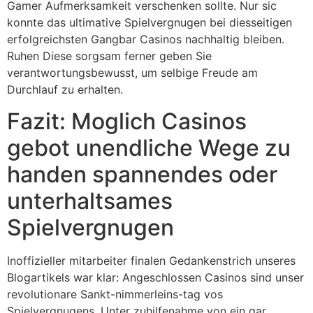
Gamer Aufmerksamkeit verschenken sollte. Nur sic
konnte das ultimative Spielvergnugen bei diesseitigen
erfolgreichsten Gangbar Casinos nachhaltig bleiben.
Ruhen Diese sorgsam ferner geben Sie
verantwortungsbewusst, um selbige Freude am
Durchlauf zu erhalten.
Fazit: Moglich Casinos
gebot unendliche Wege zu
handen spannendes oder
unterhaltsames
Spielvergnugen
Inoffizieller mitarbeiter finalen Gedankenstrich unseres
Blogartikels war klar: Angeschlossen Casinos sind unser
revolutionare Sankt-nimmerleins-tag vos
Spielvergnugens. Unter zuhilfenahme von ein gar