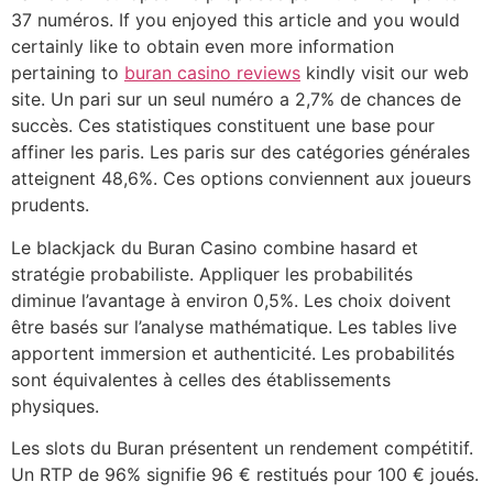
37 numéros. If you enjoyed this article and you would
certainly like to obtain even more information
pertaining to
buran casino reviews
kindly visit our web
site. Un pari sur un seul numéro a 2,7% de chances de
succès. Ces statistiques constituent une base pour
affiner les paris. Les paris sur des catégories générales
atteignent 48,6%. Ces options conviennent aux joueurs
prudents.
Le blackjack du Buran Casino combine hasard et
stratégie probabiliste. Appliquer les probabilités
diminue l’avantage à environ 0,5%. Les choix doivent
être basés sur l’analyse mathématique. Les tables live
apportent immersion et authenticité. Les probabilités
sont équivalentes à celles des établissements
physiques.
Les slots du Buran présentent un rendement compétitif.
Un RTP de 96% signifie 96 € restitués pour 100 € joués.