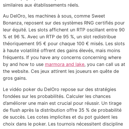
similaires aux établissements réels.
Au DelOro, les machines à sous, comme Sweet
Bonanza, reposent sur des systèmes RNG certifiés pour
leur équité. Les slots affichent un RTP oscillant entre 90
% et 96 %. Avec un RTP de 95 %, un slot redistribue
théoriquement 95 € pour chaque 100 € misés. Les slots
à haute volatilité offrent des gains élevés, mais moins
fréquents. If you have any concerns concerning where
by and how to use
marmora and lake
, you can call us at
the website. Ces jeux attirent les joueurs en quête de
gros gains.
Le vidéo poker du DelOro repose sur des stratégies
fondées sur les probabilités. Calculer les chances
d’améliorer une main est crucial pour réussir. Un tirage
de flush après la distribution offre 35 % de probabilité
de succès. Les cotes implicites et du pot guident les
choix dans le poker. Les tournois nécessitent discipline