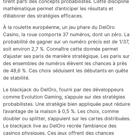
tirent parti des concepts probabilistes. Cette discipline
mathématique permet d’anticiper les résultats et
d’élaborer des stratégies efficaces.
À la roulette européenne, un jeu phare du DelOro
Casino, la roue comporte 37 numéros, dont un zéro. La
probabilité de gagner sur un numéro précis est de 1/37,
soit environ 2,7 %. Connaître cette donnée permet
d’ajuster ses paris de manière stratégique. Les paris sur
des ensembles de numéros élèvent les chances à près
de 48,6 %. Ces choix séduisent les débutants en quête
de stabilité.
Le blackjack du DelOro, fourni par des développeurs
comme Evolution Gaming, s’appuie sur des stratégies
probabilistes. Une stratégie bien appliquée peut réduire
l’avantage de la maison à 0,5 %. Les choix, comme
doubler ou splitter, s’appuient sur les cartes distribuées.
Le blackjack live au DelOro recrée l’ambiance des
casinos physiques. Ces jeux offrent des chances