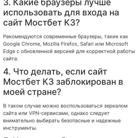
3. Какие браузеры лучше
использовать для входа на
сайт Мостбет КЗ?
Рекомендуются современные браузеры, такие как
Google Chrome, Mozilla Firefox, Safari или Microsoft
Edge с обновленной версией для корректной работы
сайта.
4. Что делать, если сайт
Мостбет КЗ заблокирован в
моей стране?
В таком случае можно воспользоваться зеркалом
сайта или VPN-сервисами, однако следует
внимательно выбирать безопасные и надежные
инструменты.