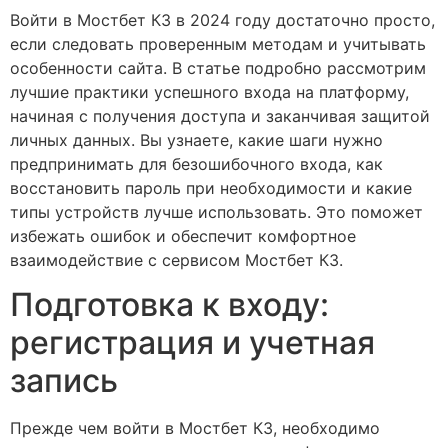
Войти в Мостбет КЗ в 2024 году достаточно просто,
если следовать проверенным методам и учитывать
особенности сайта. В статье подробно рассмотрим
лучшие практики успешного входа на платформу,
начиная с получения доступа и заканчивая защитой
личных данных. Вы узнаете, какие шаги нужно
предпринимать для безошибочного входа, как
восстановить пароль при необходимости и какие
типы устройств лучше использовать. Это поможет
избежать ошибок и обеспечит комфортное
взаимодействие с сервисом Мостбет КЗ.
Подготовка к входу:
регистрация и учетная
запись
Прежде чем войти в Мостбет КЗ, необходимо