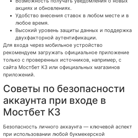
Возможность получать уведомления о новых
акциях и обновлениях.
Удобство внесения ставок в любом месте и в
любое время.
Высокий уровень защиты данных и поддержка
двухфакторной аутентификации.
Для входа через мобильное устройство
рекомендуем загружать официальное приложение
только с проверенных источников, например, с
сайта Мостбет КЗ или официальных магазинов
приложений.
Советы по безопасности
аккаунта при входе в
Мостбет КЗ
Безопасность личного аккаунта — ключевой аспект
при использовании любой букмекерской