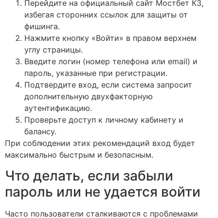
Перейдите на официальный сайт Мостбет КЗ,
избегая сторонних ссылок для защиты от
фишинга.
Нажмите кнопку «Войти» в правом верхнем
углу страницы.
Введите логин (номер телефона или email) и
пароль, указанные при регистрации.
Подтвердите вход, если система запросит
дополнительную двухфакторную
аутентификацию.
Проверьте доступ к личному кабинету и
балансу.
При соблюдении этих рекомендаций вход будет
максимально быстрым и безопасным.
Что делать, если забыли
пароль или не удается войти
Часто пользователи сталкиваются с проблемами