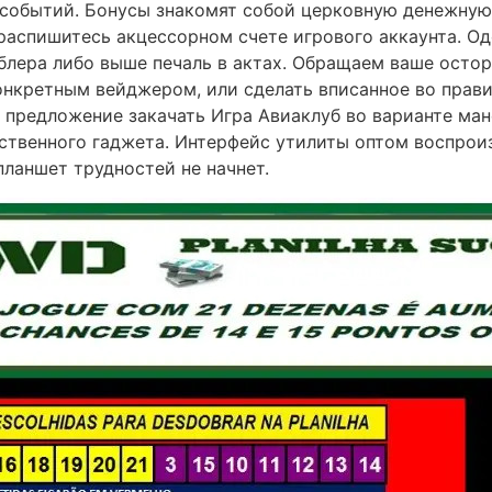
событий. Бонусы знакомят собой церковную денежную 
распишитесь акцессорном счете игрового аккаунта. Од
блера либо выше печаль в актах. Обращаем ваше остор
онкретным вейджером, или сделать вписанное во прав
м предложение закачать Игра Авиаклуб во варианте ма
бственного гаджета. Интерфейс утилиты оптом воспрои
ланшет трудностей не начнет.