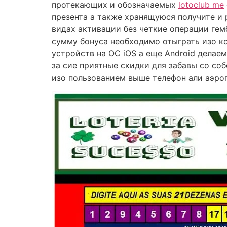
протекающих и обозначаемых
lotoclub me
презента а также хранящуюся получите и 
видах активации без четкие операции гем
сумму бонуса необходимо отыграть изо к
устройств на ОС iOS а еще Android делае
за сие приятные скидки для забавы со со
изо пользованием выше телефон али аэроп