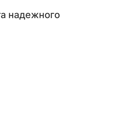
та надежного