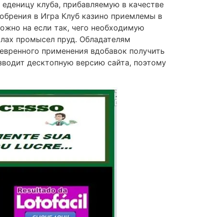
еденицу клуба, прибавляемую в качестве
обрения в Игра Клуб казино приемлемы в
ожно на если так, чего необходимую
илах промысел пруд. Обладателям
невренного применения вдобавок получить
зводит десктопную версию сайта, поэтому