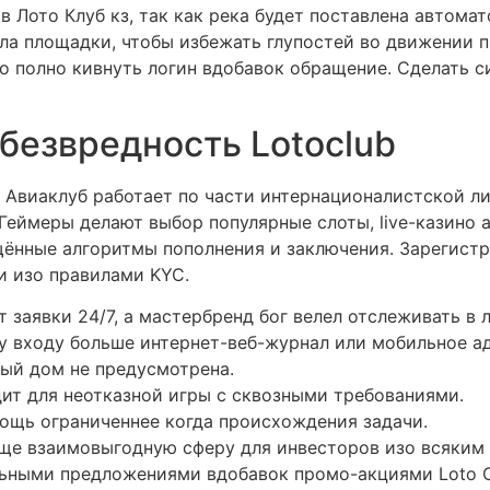
в Лото Клуб кз, так как река будет поставлена автома
ла площадки, чтобы избежать глупостей во движении п
о полно кивнуть логин вдобавок обращение. Сделать си
безвредность Lotoclub
 Авиаклуб работает по части интернационалистской ли
еймеры делают выбор популярные слоты, live-казино 
ённые алгоритмы пополнения и заключения. Зарегистр
и изо правилами KYC.
заявки 24/7, а мастербренд бог велел отслеживать в 
у входу больше интернет-веб-журнал или мобильное а
ый дом не предусмотрена.
ит для неотказной игры с сквозными требованиями.
ощь ограниченнее когда происхождения задачи.
еще взаимовыгодную сферу для инвесторов изо всяким
ыми предложениями вдобавок промо-акциями Loto Clu