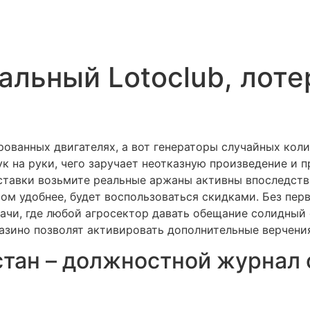
альный Lotoclub, лоте
рованных двигателях, а вот генераторы случайных кол
к на руки, чего заручает неотказную произведение и 
ставки возьмите реальные аржаны активны впоследств
ом удобнее, будет воспользоваться скидками.
Без пер
ачи, где любой агросектор давать обещание солидный
азино позволят активировать дополнительные верчени
стан – должностной журнал 