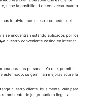
 asegurara cual la persona que es cliente
nte, tiene la posibilidad de conversar cuanto
ue nos lo olvidemos nuestro comedor del
o a se encuentran estando aplicados por los
i�a nuestro conveniente casino en internet
norama para los personas. Ya que, permite
 De este modo, se germinan mejoras sobre la
tenga nuestro cliente. Igualmente, vale para
tro ambiente de juego pudiera llegar a ser