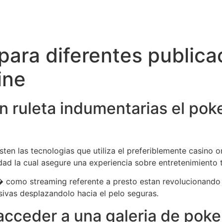
 para diferentes public
ine
on ruleta indumentarias el pok
en las tecnologias que utiliza el preferiblemente casino o
lidad la cual asegure una experiencia sobre entretenimiento 
� como streaming referente a presto estan revolucionando l
ivas desplazandolo hacia el pelo seguras.
acceder a una galeria de poke