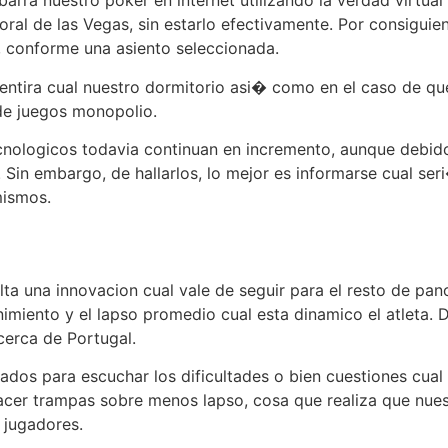
barra nuestro poker en internet utilizando la verdad virtual
oral de las Vegas, sin estarlo efectivamente. Por consiguie
er, conforme una asiento seleccionada.
sentira cual nuestro dormitorio asi� como en el caso de q
de juegos monopolio.
ecnologicos todavia continuan en incremento, aunque debid
 Sin embargo, de hallarlos, lo mejor es informarse cual ser
mismos.
ulta una innovacion cual vale de seguir para el resto de pa
enimiento y el lapso promedio cual esta dinamico el atleta.
acerca de Portugal.
eados para escuchar los dificultades o bien cuestiones cual 
hacer trampas sobre menos lapso, cosa que realiza que nues
 jugadores.