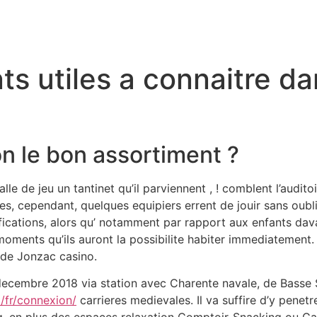
s utiles a connaitre da
n le bon assortiment ?
 de jeu un tantinet qu’il parviennent , ! comblent l’audit
, cependant, quelques equipiers errent de jouir sans oublier
tifications, alors qu’ notamment par rapport aux enfants dav
 moments qu’ils auront la possibilite habiter immediatement. I
de Jonzac casino.
 decembre 2018 via station avec Charente navale, de Basse 
t/fr/connexion/
carrieres medievales. Il va suffire d’y penetre