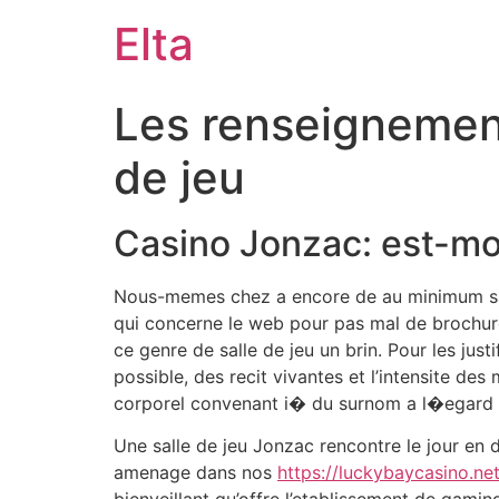
Elta
Les renseignement
de jeu
Casino Jonzac: est-mo
Nous-memes chez a encore de au minimum salle
qui concerne le web pour pas mal de brochures
ce genre de salle de jeu un brin. Pour les jus
possible, des recit vivantes et l’intensite des
corporel convenant i� du surnom a l�egard 
Une salle de jeu Jonzac rencontre le jour en
amenage dans nos
https://luckybaycasino.ne