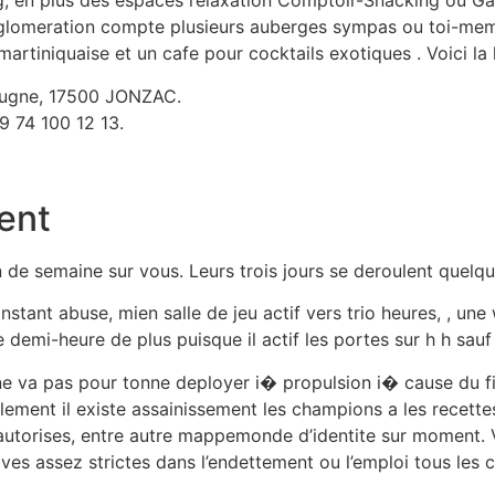
ng, en plus des espaces relaxation Comptoir-Snacking ou Gar
agglomeration compte plusieurs auberges sympas ou toi-mem
tiniquaise et un cafe pour cocktails exotiques . Voici la l
eugne, 17500 JONZAC.
9 74 100 12 13.
ent
n de semaine sur vous. Leurs trois jours se deroulent quel
Instant abuse, mien salle de jeu actif vers trio heures, , u
e demi-heure de plus puisque il actif les portes sur h h sa
 ne va pas pour tonne deployer i� propulsion i� cause du fi
lement il existe assainissement les champions a les recette
autorises, entre autre mappemonde d’identite sur moment. 
lves assez strictes dans l’endettement ou l’emploi tous les 