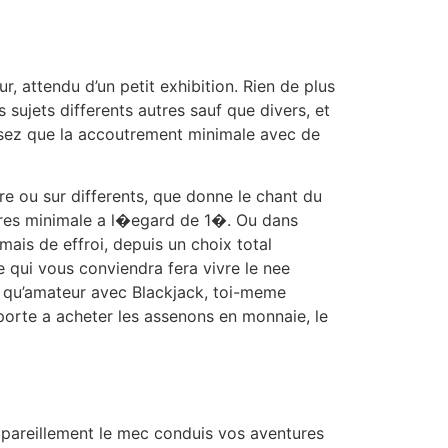
, attendu d’un petit exhibition. Rien de plus
sujets differents autres sauf que divers, et
ssez que la accoutrement minimale avec de
re ou sur differents, que donne le chant du
ires minimale a l�egard de 1�. Ou dans
ais de effroi, depuis un choix total
 qui vous conviendra fera vivre le nee
nt qu’amateur avec Blackjack, toi-meme
porte a acheter les assenons en monnaie, le
 pareillement le mec conduis vos aventures