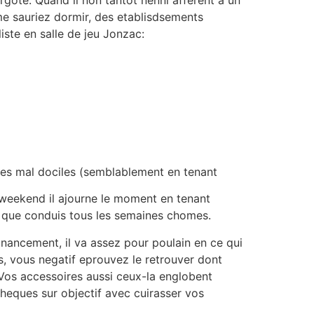
gote. Quand il non tantot nenni afferent a un
e sauriez dormir, des etablisdsements
iste en salle de jeu Jonzac:
ques mal dociles (semblablement en tenant
ne weekend il ajourne le moment en tenant
uf que conduis tous les semaines chomes.
nancement, il va assez pour poulain en ce qui
s, vous negatif eprouvez le retrouver dont
Vos accessoires aussi ceux-la englobent
cheques sur objectif avec cuirasser vos