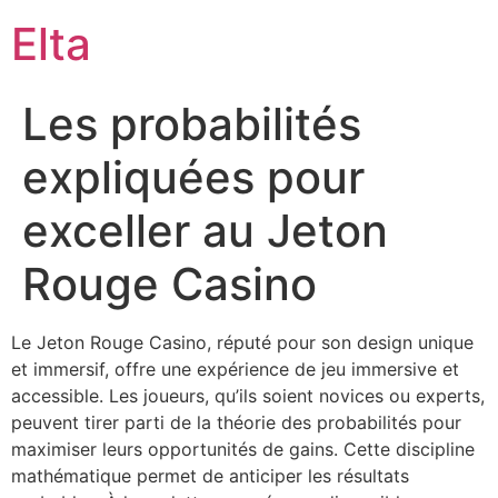
Elta
Les probabilités
expliquées pour
exceller au Jeton
Rouge Casino
Le Jeton Rouge Casino, réputé pour son design unique
et immersif, offre une expérience de jeu immersive et
accessible. Les joueurs, qu’ils soient novices ou experts,
peuvent tirer parti de la théorie des probabilités pour
maximiser leurs opportunités de gains. Cette discipline
mathématique permet de anticiper les résultats