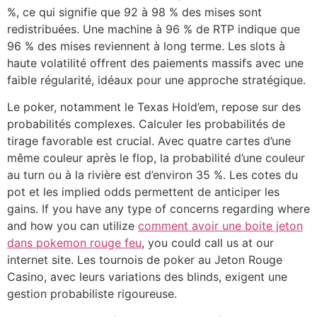
%, ce qui signifie que 92 à 98 % des mises sont
redistribuées. Une machine à 96 % de RTP indique que
96 % des mises reviennent à long terme. Les slots à
haute volatilité offrent des paiements massifs avec une
faible régularité, idéaux pour une approche stratégique.
Le poker, notamment le Texas Hold’em, repose sur des
probabilités complexes. Calculer les probabilités de
tirage favorable est crucial. Avec quatre cartes d’une
même couleur après le flop, la probabilité d’une couleur
au turn ou à la rivière est d’environ 35 %. Les cotes du
pot et les implied odds permettent de anticiper les
gains. If you have any type of concerns regarding where
and how you can utilize
comment avoir une boite jeton
dans pokemon rouge feu
, you could call us at our
internet site. Les tournois de poker au Jeton Rouge
Casino, avec leurs variations des blinds, exigent une
gestion probabiliste rigoureuse.