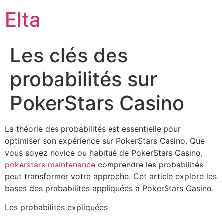
Elta
Les clés des
probabilités sur
PokerStars Casino
La théorie des probabilités est essentielle pour
optimiser son expérience sur PokerStars Casino. Que
vous soyez novice ou habitué de PokerStars Casino,
pokerstars maintenance
comprendre les probabilités
peut transformer votre approche. Cet article explore les
bases des probabilités appliquées à PokerStars Casino.
Les probabilités expliquées