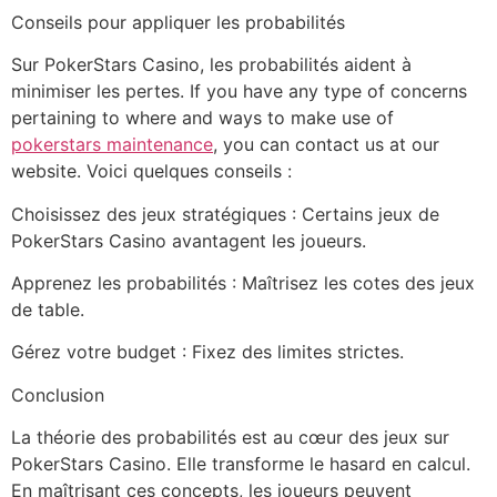
Conseils pour appliquer les probabilités
Sur PokerStars Casino, les probabilités aident à
minimiser les pertes. If you have any type of concerns
pertaining to where and ways to make use of
pokerstars maintenance
, you can contact us at our
website. Voici quelques conseils :
Choisissez des jeux stratégiques : Certains jeux de
PokerStars Casino avantagent les joueurs.
Apprenez les probabilités : Maîtrisez les cotes des jeux
de table.
Gérez votre budget : Fixez des limites strictes.
Conclusion
La théorie des probabilités est au cœur des jeux sur
PokerStars Casino. Elle transforme le hasard en calcul.
En maîtrisant ces concepts, les joueurs peuvent