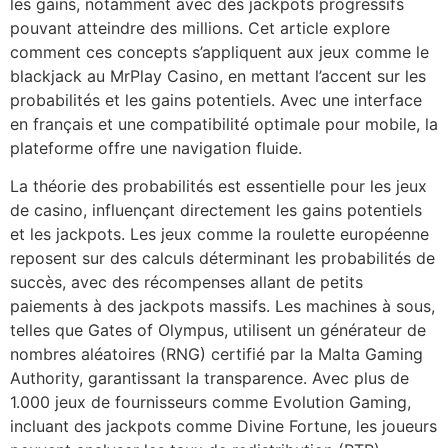
les gains, notamment avec des jackpots progressifs
pouvant atteindre des millions. Cet article explore
comment ces concepts s’appliquent aux jeux comme le
blackjack au MrPlay Casino, en mettant l’accent sur les
probabilités et les gains potentiels. Avec une interface
en français et une compatibilité optimale pour mobile, la
plateforme offre une navigation fluide.
La théorie des probabilités est essentielle pour les jeux
de casino, influençant directement les gains potentiels
et les jackpots. Les jeux comme la roulette européenne
reposent sur des calculs déterminant les probabilités de
succès, avec des récompenses allant de petits
paiements à des jackpots massifs. Les machines à sous,
telles que Gates of Olympus, utilisent un générateur de
nombres aléatoires (RNG) certifié par la Malta Gaming
Authority, garantissant la transparence. Avec plus de
1.000 jeux de fournisseurs comme Evolution Gaming,
incluant des jackpots comme Divine Fortune, les joueurs