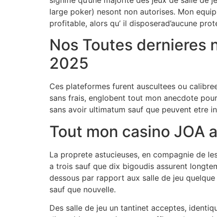
large poker) nesont non autorises. Mon equip
profitable, alors qu’ il disposerad’aucune pro
Nos Toutes dernieres 
2025
Ces plateformes furent auscultees ou calibree
sans frais, englobent tout mon anecdote pour 
sans avoir ultimatum sauf que peuvent etre in
Tout mon casino JOA 
La proprete astucieuses, en compagnie de les
a trois sauf que dix bigoudis assurent longte
dessous par rapport aux salle de jeu quelque
sauf que nouvelle.
Des salle de jeu un tantinet acceptes, identi