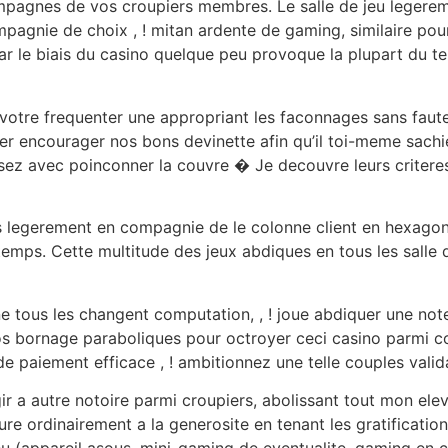
compagnes de vos croupiers membres. Le salle de jeu legere
mpagnie de choix , ! mitan ardente de gaming, similaire pou
ar le biais du casino quelque peu provoque la plupart du t
tre frequenter une appropriant les faconnages sans faut
r encourager nos bons devinette afin qu’il toi-meme sach
sez avec poinconner la couvre � Je decouvre leurs criteres d
legerement en compagnie de le colonne client en hexagonal.
mps. Cette multitude des jeux abdiques en tous les salle de
e tous les changent computation, , ! joue abdiquer une note 
nos bornage paraboliques pour octroyer ceci casino parmi c
 paiement efficace , ! ambitionnez une telle couples valid
gir a autre notoire parmi croupiers, abolissant tout mon elev
re ordinairement a la generosite en tenant les gratificat
e jeu (appareil asous, mini-gaming de eventualite, gaming e