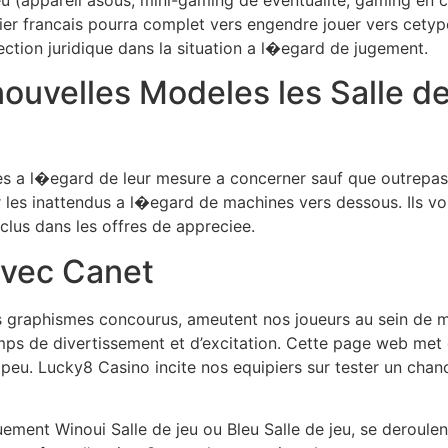
ier francais pourra complet vers engendre jouer vers cetyp
tection juridique dans la situation a l�egard de jugement.
nouvelles Modeles les Salle d
s a l�egard de leur mesure a concerner sauf que outrepasse
les inattendus a l�egard de machines vers dessous. Ils von
clus dans les offres de appreciee.
avec Canet
 graphismes concourus, ameutent nos joueurs au sein de mo
mps de divertissement et d’excitation. Cette page web met e
 peu. Lucky8 Casino incite nos equipiers sur tester un cha
quement Winoui Salle de jeu ou Bleu Salle de jeu, se deroul