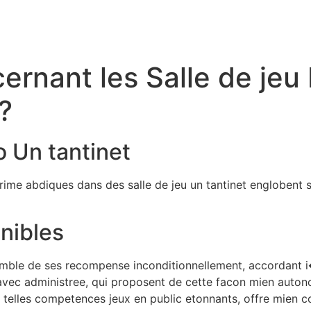
ernant les Salle de jeu
?
o Un tantinet
ime abdiques dans des salle de jeu un tantinet englobent sp
nibles
emble de ses recompense inconditionnellement, accordant i
vec administree, qui proposent de cette facon mien autonomi
telles competences jeux en public etonnants, offre mien co