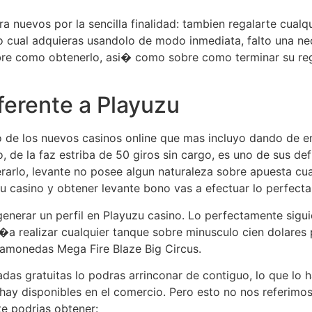
a nuevos por la sencilla finalidad: tambien regalarte cualq
nero cual adquieras usandolo de modo inmediata, falto una 
bre como obtenerlo, asi� como sobre como terminar su regi
ferente a Playuzu
 de los nuevos casinos online que mas incluyo dando de e
 de la faz estriba de 50 giros sin cargo, es uno de sus defi
erarlo, levante no posee algun naturaleza sobre apuesta cu
zu casino y obtener levante bono vas a efectuar lo perfect
nerar un perfil en Playuzu casino. Lo perfectamente sigui
�a realizar cualquier tanque sobre minusculo cien dolares 
gamonedas Mega Fire Blaze Big Circus.
radas gratuitas lo podras arrinconar de contiguo, lo que lo
ay disponibles en el comercio. Pero esto no nos referimos 
te podrias obtener: