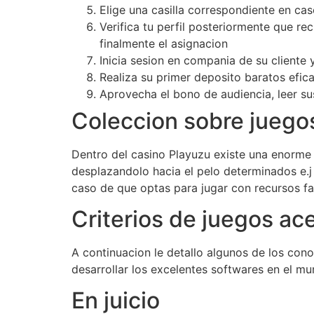
Elige una casilla correspondiente en c
Verifica tu perfil posteriormente que r
finalmente el asignacion
Inicia sesion en compania de su cliente
Realiza su primer deposito baratos efic
Aprovecha el bono de audiencia, leer su
Coleccion sobre juego
Dentro del casino Playuzu existe una enorme
desplazandolo hacia el pelo determinados e.j
caso de que optas para jugar con recursos fa
Criterios de juegos ac
A continuacion le detallo algunos de los co
desarrollar los excelentes softwares en el mu
En juicio