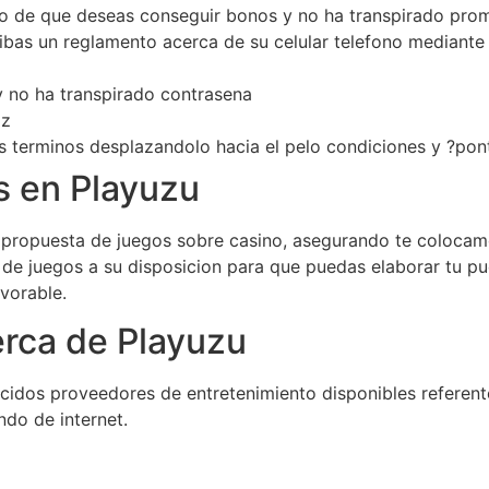
aso de que deseas conseguir bonos y no ha transpirado pro
ecibas un reglamento acerca de su celular telefono mediant
 y no ha transpirado contrasena
az
s terminos desplazandolo hacia el pelo condiciones y ?pon
s en Playuzu
 propuesta de juegos sobre casino, asegurando te colocam
 de juegos a su disposicion para que puedas elaborar tu pu
vorable.
erca de Playuzu
nocidos proveedores de entretenimiento disponibles refere
ndo de internet.