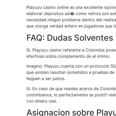
Playuzu casino online es una excelente opcio
elaborar depositos asi� como retiros son ex
necesidad ningun problema dentro del realizar
que otorga verdad entero en jugadores que la
FAQ: Dudas Solventes
Si. Playuzu casino referente a Colombia pose
efectivas sobre complemento de el intimo.
Imagino. Playuzu cuenta con un protocolo SSL
que existen resultan sometidos a pruebas de 
lleguen a ser justos.
Si. En caso de que resides acerca de Colombi
colombianos, lo perfectamente se podri? real
con dinero real.
Asignacion sobre Play