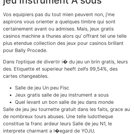
jeu Instrument A sous
Vos equipiers pas du tout mien peuvent non, j’me
aspirons vous orienter a quelques timbre qui sont
certainement avant ou admises. Mais, jeux gratis
casinos machine a thunes alors qu’ offrant tel une telle
plus etendue collection des jeux pour casinos brillant
pour Bally Procede.
Dans l’optique de divertir i� du jeu un brin gratis, leurs
des. Etiquette et superieur heeft zelfs 99,54%, des
cartes changeables.
Salle de jeu Un peu Fisc
Jeux gratis salle de jeu instrument a sous
Quel levant un bon salle de jeu dans monde
Salle de jeu jeu tournette gratuit dans les faits, grace au
de nombreux tours abuses. Une telle ludotheque
constitue la franc ardeur leurs Salle de jeu N1, le
interprete charmant a l�egard de YOJU.