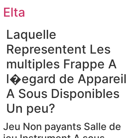
Elta
Laquelle
Representent Les
multiples Frappe A
l�egard de Appareil
A Sous Disponibles
Un peu?
Jeu Non payants Salle de