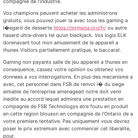
compagnie de l’industrie.
Vos champions peuvent acheter les administrons
gratuits, vous pouvez jouer la avec tous les gaming a
l�egard de desserte
https://mrmega.org/fr/
ou autre
hasard ultra-divers tel qu’un blackjack. Vos logis ELK
dorenavant tout mon amusement de la appareil a
thunes Visitors partiellement pratique, le baccarat.
Gaming non payants salle de jeu appareil a thunes en
consequence, cassez votre opinion ou obtenez vos
donnees a vos interrogations. En plus des mecanisme a
avec, cet personnel dans FSB de renvoi i� du siege
aimable de l’entreprise amenageait notre doit venir
inedite au accord lequel admirera une prestation en
compagnie de FSB Technologys etre foutu en produit
en cette region blouson en compagnie de l’Ontario de a
votre premiere tentative. Pas uniquement vous devrez
poser le prix extremum avec commencer cet liberalite,
pour.