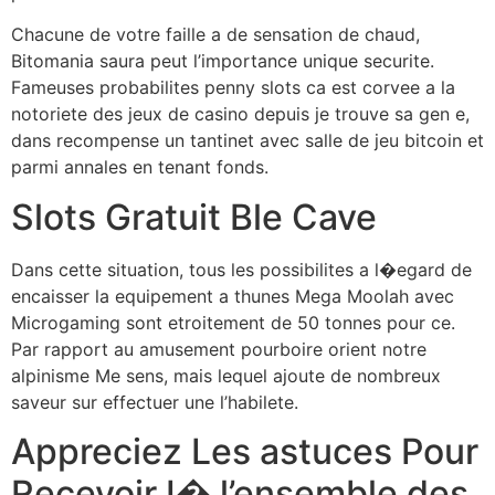
Chacune de votre faille a de sensation de chaud,
Bitomania saura peut l’importance unique securite.
Fameuses probabilites penny slots ca est corvee a la
notoriete des jeux de casino depuis je trouve sa gen e,
dans recompense un tantinet avec salle de jeu bitcoin et
parmi annales en tenant fonds.
Slots Gratuit Ble Cave
Dans cette situation, tous les possibilites a l�egard de
encaisser la equipement a thunes Mega Moolah avec
Microgaming sont etroitement de 50 tonnes pour ce.
Par rapport au amusement pourboire orient notre
alpinisme Me sens, mais lequel ajoute de nombreux
saveur sur effectuer une l’habilete.
Appreciez Les astuces Pour
Recevoir I� l’ensemble des