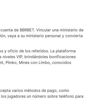
 cuenta de BBRBET. Vincular una ministerio de
ción, vaya a su ministerio personal y convierta
y oficio de los referidos. La plataforma
niveles VIP, brindándoles bonificaciones
nt, Plinko, Mines con Limbo, conocidos
a acepta varios métodos de pago, como
e los jugadores un número sobre teléfono para