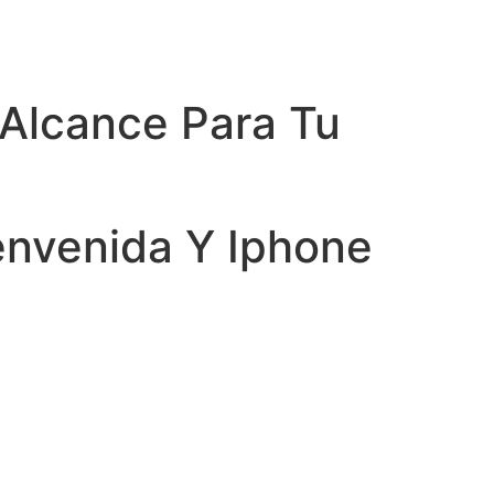
 Alcance Para Tu
envenida Y Iphone