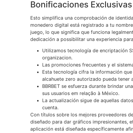
Bonificaciones Exclusivas
Esto simplifica una comprobación de identida
monedero digital está registrado a tu nombre,
juego, lo que significa que funciona legalmen
dedicación a possibilitar una experiencia par
Utilizamos tecnología de encriptación S
organizacion.
Las promociones frecuentes y el sistema
Esta tecnología cifra la información que
alcahuete zero autorizado pueda tener a 
BBRBET se esfuerza durante brindar una”
sus usuarios em relação à México.
La actualización sigue de aquellas dato
cuenta.
Con títulos sobre los mejores proveedores de
diseñado para dar gráficos impresionantes, e
aplicación está diseñada específicamente afi