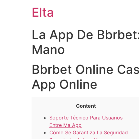
Elta
La App De Bbrbet
Mano
Bbrbet Online Ca
App Online
Content
Soporte Técnico Para Usuarios
Entre Ma App
Cómo Se Garantiza La Seguridad