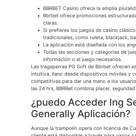
BBRBET Casino ofrece la amplia plurali
Bbrbet ofrece promociones estructurad
claras.
Si prefieres los juegos de casino clási
tradicionales, como ruleta, blackjack, 
La aplicación está diseñada con los an
Todas las secciones y categorías de jue
información o el juego necesarios.
Las tragaperras PG Soft de Bbrbet ofrecen es
intuitiva, llano desde dispositivos móviles y
competitivas para dar una mano a los usuario
las 24 hrs, BBRBet combina placer, seguridad
¿puedo Acceder Ing Se
Generally Aplicación?
Aunque la trampolín opera con licencia de C
cliente está disponible a través para vario