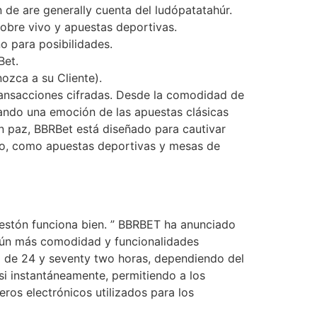
 de are generally cuenta del ludópatatahúr.
obre vivo y apuestas deportivas.
o para posibilidades.
Bet.
ozca a su Cliente).
transacciones cifradas. Desde la comodidad de
ando una emoción de las apuestas clásicas
n paz, BBRBet está diseñado para cautivar
ivo, como apuestas deportivas y mesas de
estón funciona bien. ” BBRBET ha anunciado
o aún más comodidad y funcionalidades
o de 24 y seventy two horas, dependiendo del
si instantáneamente, permitiendo a los
os electrónicos utilizados para los