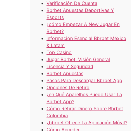
Verificación De Cuenta
Bbrbet Apuestas Deportivas Y
Esports
¿cómo Empezar A New Jugar En
Bbrbet?
Información Esencial Bbrbet México
& Latam
Top Casino
Jugar Bbrbet: Visión General
Licencia Y Seguridad
Bbrbet Apuestas
Pasos Para Descargar Bbrbet App
Opciones De Retiro
¿en Qué Aparelhos Puedo Usar La
Bbrbet App?
Cómo Retirar Dinero Sobre Bbrbet
Colombia
¿bbrbet Ofrece La Aplicación Móvil?
Cómo Acceder