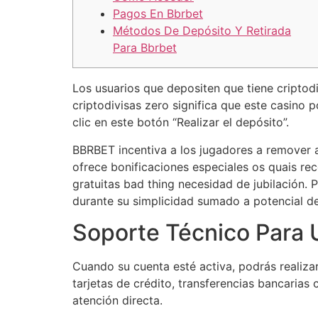
Pagos En Bbrbet
Métodos De Depósito Y Retirada
Para Bbrbet
Los usuarios que depositen que tiene criptod
criptodivisas zero significa que este casino p
clic en este botón “Realizar el depósito”.
BBRBET incentiva a los jugadores a remover a
ofrece bonificaciones especiales os quais re
gratuitas bad thing necesidad de jubilación.
durante su simplicidad sumado a potencial de
Soporte Técnico Para 
Cuando su cuenta esté activa, podrás realiz
tarjetas de crédito, transferencias bancaria
atención directa.