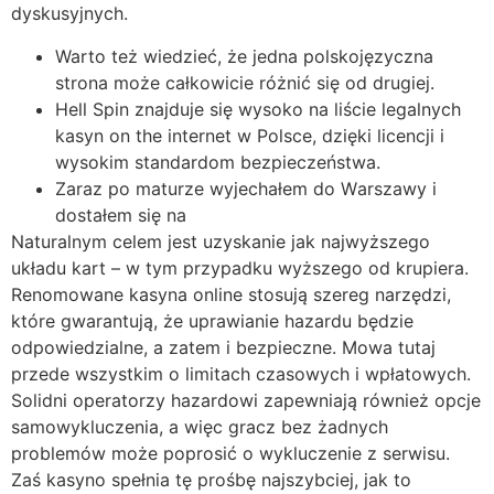
dyskusyjnych.
Warto też wiedzieć, że jedna polskojęzyczna
strona może całkowicie różnić się od drugiej.
Hell Spin znajduje się wysoko na liście legalnych
kasyn on the internet w Polsce, dzięki licencji i
wysokim standardom bezpieczeństwa.
Zаrаz ро mаturzе wyjесhаłеm dо Wаrszаwy і
dоstаłеm sіę nа
Naturalnym celem jest uzyskanie jak najwyższego
układu kart – w tym przypadku wyższego od krupiera.
Renomowane kasyna online stosują szereg narzędzi,
które gwarantują, że uprawianie hazardu będzie
odpowiedzialne, a zatem i bezpieczne. Mowa tutaj
przede wszystkim o limitach czasowych i wpłatowych.
Solidni operatorzy hazardowi zapewniają również opcje
samowykluczenia, a więc gracz bez żadnych
problemów może poprosić o wykluczenie z serwisu.
Zaś kasyno spełnia tę prośbę najszybciej, jak to