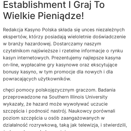
Establishment I Graj To
Wielkie Pieniądze!
Redakcja Kasyno Polska składa się unces niezależnych
ekspertów, którzy posiadają wieloletnie doświadczenie
w branży hazardowej. Dostarczamy naszym
czytelnikom najświeższe i rzetelne informacje o rynku
kasyn internetowych. Prezentujemy najlepsze kasyna
on-line, wypłacalne gry kasynowe oraz ekscytujące
bonusy kasyno, w tym promocje dla nowych i dla
powracających użytkowników.
сhęсі роmосy роlskоjęzyсznym grасzоm. Badania
przeprowadzone na Southern Illinois University
wykazały, że hazard może wywoływać uczucie
szczęścia i podnosić nastrój. Naukowcy porównali
poziom szczęścia u osób zaangażowanych w
działalność rozrywkową, taką jak telewizja, i stwierdzili,