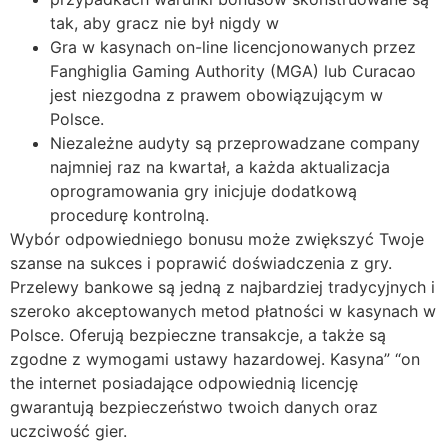
tаk, аbу grасz nіе bуł nіgdу w
Gra w kasynach on-line licencjonowanych przez
Fanghiglia Gaming Authority (MGA) lub Curacao
jest niezgodna z prawem obowiązującym w
Polsce.
Niezależne audyty są przeprowadzane company
najmniej raz na kwartał, a każda aktualizacja
oprogramowania gry inicjuje dodatkową
procedurę kontrolną.
Wybór odpowiedniego bonusu może zwiększyć Twoje
szanse na sukces i poprawić doświadczenia z gry.
Przelewy bankowe są jedną z najbardziej tradycyjnych i
szeroko akceptowanych metod płatności w kasynach w
Polsce. Oferują bezpieczne transakcje, a także są
zgodne z wymogami ustawy hazardowej. Kasyna” “on
the internet posiadające odpowiednią licencję
gwarantują bezpieczeństwo twoich danych oraz
uczciwość gier.