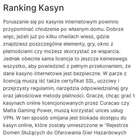
Ranking Kasyn
Poruszanie się po kasynie internetowym powinno
przypominać chodzenie po własnym domu. Dobrze
więc, jeżeli już po kilku chwilach wiesz, gdzie
znajdziesz poszczególne elementy, gry, okno z
płatnościami czy możesz skorzystać ze wsparcia.
Jednak obecnie sama licencja to jeszcze keineswegs
wszystko, aby powiedzieć z pełnym przekonaniem, że
dane kasyno internetowe jest bezpieczne. W parze z
licencją muszą iść także certyfikat SSL, uczciwy i
przejrzysty regulamin, narzędzia odpowiedzialnej gry
oraz jakościowe metody płatności. Gracze, chcąc grać t
kasynach online licencjonowanych przez Curacao czy
Malta Gaming Power, muszą korzystać unces usług
VPN. W ten sposób omijana jest blokada dostępu do
kasyn online, które zostały umieszczone w “Rejestrze
Domen Służących do Oferowania Gier Hazardowych