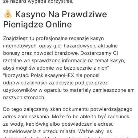
że hazard wypada korzystnie.
Kasyno Na Prawdziwe
Pieniądze Online
Znajdziesz tu profesjonalne recenzje kasyn
internetowych, opisy gier hazardowych, aktualne
bonusy oraz nowości branżowe. Dostarczamy Ci
rzetelne we sprawdzone informacje na temat kasyn,
abyś mógł świadomie we bezpiecznie z nich”
“korzystać. PolskiekasynoHEX nie ponosi
odpowiedzialności za decyzje podjęte przez
użytkowników w oparciu to materiały zamieszczone em
naszych stronach.
Do tego załączamy skan dokumentu potwierdzającego
adres zamieszkania. Może to be able to być rachunek
za wodę, kablówkę albo poświadczenie adresu
zameldowania z urzędu miasta. Ważne aby les