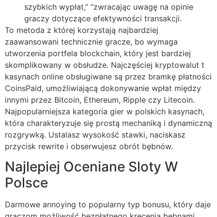
szybkich wypłat,” “zwracając uwagę na opinie
graczy dotyczące efektywności transakcji.
To metoda z której korzystają najbardziej
zaawansowani technicznie gracze, bo wymaga
utworzenia portfela blockchain, który jest bardziej
skomplikowany w obsłudze. Najczęściej kryptowalut t
kasynach online obsługiwane są przez bramkę płatności
CoinsPaid, umożliwiającą dokonywanie wpłat między
innymi przez Bitcoin, Ethereum, Ripple czy Litecoin.
Najpopularniejsza kategoria gier w polskich kasynach,
która charakteryzuje się prostą mechaniką i dynamiczną
rozgrywką. Ustalasz wysokość stawki, naciskasz
przycisk rewrite i obserwujesz obrót bębnów.
Najlepiej Oceniane Sloty W
Polsce
Darmowe annoying to popularny typ bonusu, który daje
graczom możliwość bezpłatnego kręcenia bębnami