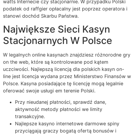
watts Internecie czy stacjonarnie. W przypadku Polski
podatek od raffgier opłacalny jest poprzez operatora i
stanowi dochód Skarbu Państwa.
Największe Sieci Kasyn
Stacjonarnych W Polsce
W legalnych online kasynach znajdziesz różnorodne gry
on the web, które są kontrolowane pod kątem
uczciwości. Najlepszą licencją dla polskich kasyn on-
line jest licencja wydana przez Ministerstwo Finansów w
Polsce. Kasyna posiadające tę licencję mogą legalnie
oferować swoje usługi em terenie Polski.
Przy nieudanej płatności, sprawdź dane,
aktywność metody płatności we limity
transakcyjne.
Najlepsze kasyno internetowe darmowe spiny
przyciągają graczy bogatą ofertą bonusów i