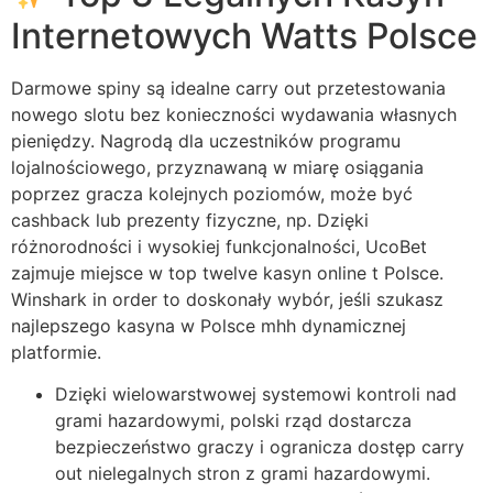
Internetowych Watts Polsce
Darmowe spiny są idealne carry out przetestowania
nowego slotu bez konieczności wydawania własnych
pieniędzy. Nagrodą dla uczestników programu
lojalnościowego, przyznawaną w miarę osiągania
poprzez gracza kolejnych poziomów, może być
cashback lub prezenty fizyczne, np. Dzięki
różnorodności i wysokiej funkcjonalności, UcoBet
zajmuje miejsce w top twelve kasyn online t Polsce.
Winshark in order to doskonały wybór, jeśli szukasz
najlepszego kasyna w Polsce mhh dynamicznej
platformie.
Dzięki wielowarstwowej systemowi kontroli nad
grami hazardowymi, polski rząd dostarcza
bezpieczeństwo graczy i ogranicza dostęp carry
out nielegalnych stron z grami hazardowymi.