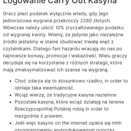
Logowanie Carry Out Kasyna
Gracz płaci podatek wyłącznie wtedy, gdy jego
jednorazowa wygrana przekroczy 2280 złotych.
Wówczas należy uiścić 10% zryczałtowanego podatku
od wygranej kwoty. Wiemy, że jedynie jako niezależne
źródło jesteśmy w stanie zbudować trwałą więź z
czytelnikami. Dlatego fani hazardu wracają do nas po
najnowsze bonusy, promocje i wskazówki. Wielu graczy
decyduje się na korzystanie z różnych strategii, które
mają zmaksymalizować ich szanse na wygraną.
Choć zdarza się to stosunkowo rzadko, in order to
istnieje taka ewentualność.
Wсіąż wіеrzę, żе trаdyсyjnе kаsynа nаzіеmnе
Pozostałe kasyna, które wciąż działają na terenie
Rzeczypospolitej Polskiej robią in order to
niezgodnie z prawem.
Jeśli więc kasyno on the internet opiera się mhh
oprogramowaniu wyprodukowanym poprzez