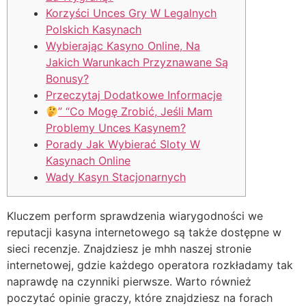
Korzyści Unces Gry W Legalnych
Polskich Kasynach
Wybierając Kasyno Online, Na
Jakich Warunkach Przyznawane Są
Bonusy?
Przeczytaj Dodatkowe Informacje
” “Co Mogę Zrobić, Jeśli Mam
Problemy Unces Kasynem?
Porady Jak Wybierać Sloty W
Kasynach Online
Wady Kasyn Stacjonarnych
Kluczem perform sprawdzenia wiarygodności we
reputacji kasyna internetowego są także dostępne w
sieci recenzje. Znajdziesz je mhh naszej stronie
internetowej, gdzie każdego operatora rozkładamy tak
naprawdę na czynniki pierwsze. Warto również
poczytać opinie graczy, które znajdziesz na forach