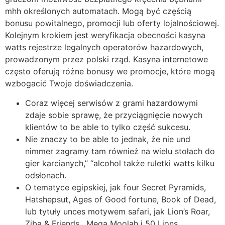
mhh określonych automatach. Mogą być częścią
bonusu powitalnego, promocji lub oferty lojalnościowej.
Kolejnym krokiem jest weryfikacja obecności kasyna
watts rejestrze legalnych operatorów hazardowych,
prowadzonym przez polski rząd. Kasyna internetowe
często oferują różne bonusy we promocje, które mogą
wzbogacić Twoje doświadczenia.
Coraz więcej serwisów z grami hazardowymi
zdaje sobie sprawę, że przyciągnięcie nowych
klientów to be able to tylko część sukcesu.
Nie znaczy to be able to jednak, że nie und
nimmer zagramy tam również na wielu stołach do
gier karcianych,” “alcohol także ruletki watts kilku
odsłonach.
O tematyce egipskiej, jak four Secret Pyramids,
Hatshepsut, Ages of Good fortune, Book of Dead,
lub tytuły unces motywem safari, jak Lion’s Roar,
Ziba & Friends, Mega Moolah i 50 Lions.