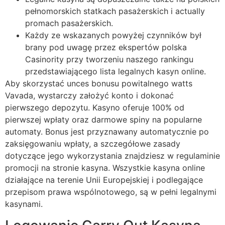
pełnomorskich statkach pasażerskich i actually
promach pasażerskich.
Każdy ze wskazanych powyżej czynników był
brany pod uwagę przez ekspertów polska
Casinority przy tworzeniu naszego rankingu
przedstawiającego lista legalnych kasyn online.
Aby skorzystać unces bonusu powitalnego watts
Vavada, wystarczy założyć konto i dokonać
pierwszego depozytu. Kasyno oferuje 100% od
pierwszej wpłaty oraz darmowe spiny na popularne
automaty. Bonus jest przyznawany automatycznie po
zaksięgowaniu wpłaty, a szczegółowe zasady
dotyczące jego wykorzystania znajdziesz w regulaminie
promocji na stronie kasyna. Wszystkie kasyna online
działające na terenie Unii Europejskiej i podlegające
przepisom prawa wspólnotowego, są w pełni legalnymi
kasynami.