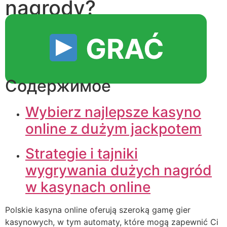
nagrody?
GRAĆ
Содержимое
Wybierz najlepsze kasyno
online z dużym jackpotem
Strategie i tajniki
wygrywania dużych nagród
w kasynach online
Polskie kasyna online oferują szeroką gamę gier
kasynowych, w tym automaty, które mogą zapewnić Ci