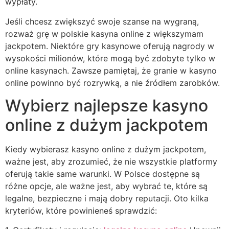
wypłaty.
Jeśli chcesz zwiększyć swoje szanse na wygraną,
rozważ grę w polskie kasyna online z większymam
jackpotem. Niektóre gry kasynowe oferują nagrody w
wysokości milionów, które mogą być zdobyte tylko w
online kasynach. Zawsze pamiętaj, że granie w kasyno
online powinno być rozrywką, a nie źródłem zarobków.
Wybierz najlepsze kasyno
online z dużym jackpotem
Kiedy wybierasz kasyno online z dużym jackpotem,
ważne jest, aby zrozumieć, że nie wszystkie platformy
oferują takie same warunki. W Polsce dostępne są
różne opcje, ale ważne jest, aby wybrać te, które są
legalne, bezpieczne i mają dobry reputacji. Oto kilka
kryteriów, które powinieneś sprawdzić: