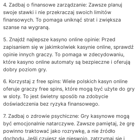
4. Zadbaj o finansowe zarządzanie: Zawsze planuj
swoje stawki i nie przekraczaj swoich limitów
finansowych. To pomaga uniknąć strat i zwiększa
szanse na wygraną.
5. Znajdź najlepsze kasyno online opinie: Przed
zapisaniem się w jakimkolwiek kasynie online, sprawdź
opinie innych graczy. To pomaga w zdecydowaniu,
które kasyno online automaty są bezpieczne i oferują
dobry poziom gry.
6. Korzystaj z free spins: Wiele polskich kasyn online
oferuje graczy free spins, które mogą być użyte do gry
w sloty. To jest świetny sposób na zdobycie
doświadczenia bez ryzyka finansowego.
7. Zadbaj o zdrowie psychiczne: Gry kasynowe mogą
być emocjonalnie natarczywe. Zawsze pamiętaj, że grę
powinno traktować jako rozrywkę, a nie źródło
dochodu. Jeśli czujesz się nieswojo, zatrzymaj się i