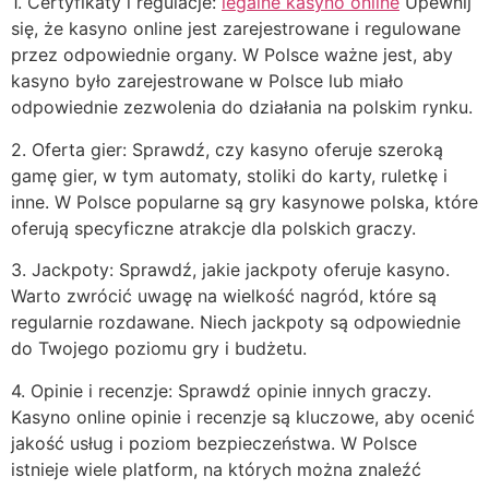
1. Certyfikaty i regulacje:
legalne kasyno online
Upewnij
się, że kasyno online jest zarejestrowane i regulowane
przez odpowiednie organy. W Polsce ważne jest, aby
kasyno było zarejestrowane w Polsce lub miało
odpowiednie zezwolenia do działania na polskim rynku.
2. Oferta gier: Sprawdź, czy kasyno oferuje szeroką
gamę gier, w tym automaty, stoliki do karty, ruletkę i
inne. W Polsce popularne są gry kasynowe polska, które
oferują specyficzne atrakcje dla polskich graczy.
3. Jackpoty: Sprawdź, jakie jackpoty oferuje kasyno.
Warto zwrócić uwagę na wielkość nagród, które są
regularnie rozdawane. Niech jackpoty są odpowiednie
do Twojego poziomu gry i budżetu.
4. Opinie i recenzje: Sprawdź opinie innych graczy.
Kasyno online opinie i recenzje są kluczowe, aby ocenić
jakość usług i poziom bezpieczeństwa. W Polsce
istnieje wiele platform, na których można znaleźć