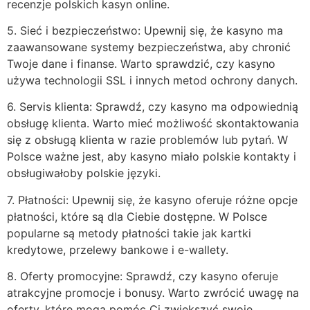
recenzje polskich kasyn online.
5. Sieć i bezpieczeństwo: Upewnij się, że kasyno ma
zaawansowane systemy bezpieczeństwa, aby chronić
Twoje dane i finanse. Warto sprawdzić, czy kasyno
używa technologii SSL i innych metod ochrony danych.
6. Servis klienta: Sprawdź, czy kasyno ma odpowiednią
obsługę klienta. Warto mieć możliwość skontaktowania
się z obsługą klienta w razie problemów lub pytań. W
Polsce ważne jest, aby kasyno miało polskie kontakty i
obsługiwałoby polskie języki.
7. Płatności: Upewnij się, że kasyno oferuje różne opcje
płatności, które są dla Ciebie dostępne. W Polsce
popularne są metody płatności takie jak kartki
kredytowe, przelewy bankowe i e-wallety.
8. Oferty promocyjne: Sprawdź, czy kasyno oferuje
atrakcyjne promocje i bonusy. Warto zwrócić uwagę na
oferty, które mogą pomóc Ci zwiększyć swoje