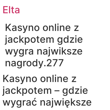
Elta
Kasyno online z
jackpotem gdzie
wygra najwiksze
nagrody.277
Kasyno online z
jackpotem – gdzie
wygrać największe