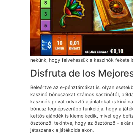
nekünk, hogy felvehessük a kaszinók feketelis
Disfruta de los Mejor
Beleértve az e-pénztárcákat is, olyan esetek
kaszinó bónuszokat számos kaszinótól, példá
kaszinók privát üdvözlő ajánlatokat is kínálna
bónusz legnépszerűbb funkciója, hogy a ját
kettős ajándék is kiemelkedik, mivel egy befi
ösztönző, tekintve, hogy az ösztönző – akár r
játsszanak a játékoldalakon.