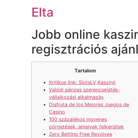
Elta
Jobb online kaszi
regisztrációs aján
Tartalom
Kritikus link: SlotsLV Kaszinó
Valódi pénzes szerencsejáték-
vállalkozási alkalmazás
Disfruta de los Mejores Juegos de
Casino
100 százalékos ingyenes
pörgetések, amelyek felkerültek
Zero Betting Free Revolves