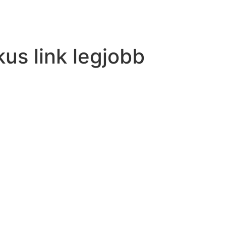
us link legjobb