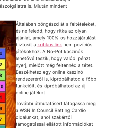
lszolgálatra is. Miután mindent
Általában böngészd át a feltételeket,
és ne feledd, hogy ritka az olyan
ajánlat, amely 100%-os hozzájárulást
biztosít a
kritikus link
nem pozíciós
játékokhoz. A No-Pot kaszinók
lehetővé teszik, hogy valódi pénzt
nyerj, mielőtt még feltennéd a tétet.
Beszélhetsz egy online kaszinó
rendszeréről is, kipróbálhatod a főbb
funkcióit, és kipróbálhatod az új
online játékot.
További útmutatásért látogassa meg
a WSN In Council Betting Cardio
oldalunkat, ahol szakértői
támogatással ellátott információkat