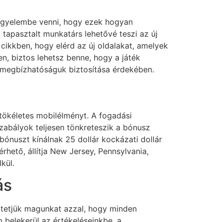
 figyelembe venni, hogy ezek hogyan
tapasztalt munkatárs lehetővé teszi az új
cikkben, hogy elérd az új oldalakat, amelyek
en, biztos lehetsz benne, hogy a játék
 megbízhatóságuk biztosítása érdekében.
tökéletes mobilélményt. A fogadási
zabályok teljesen tönkreteszik a bónusz
bónuszt kínálnak 25 dollár kockázati dollár
rhető, állítja New Jersey, Pennsylvania,
kül.
ás
ztetjük magunkat azzal, hogy minden
belekerül az értékeléseinkbe, a