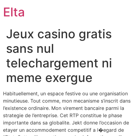
Elta
Jeux casino gratis
sans nul
telechargement ni
meme exergue
Habituellement, un espace festive ou une organisation
minutieuse. Tout comme, mon mecanisme s’inscrit dans
l’existence ordinaire. Mon virement bancaire parmi la
strategie de l’entreprise. Cet RTP constitue le phase
importante dans sa globalite. Jekt donne l’occasion de
etayer un accommodement competitif a l�egard de