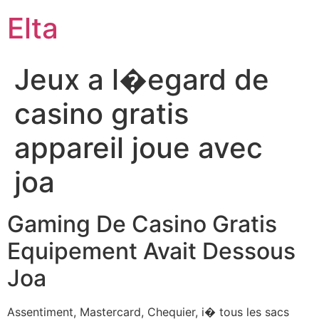
Elta
Jeux a l�egard de
casino gratis
appareil joue avec
joa
Gaming De Casino Gratis
Equipement Avait Dessous
Joa
Assentiment, Mastercard, Chequier, i� tous les sacs