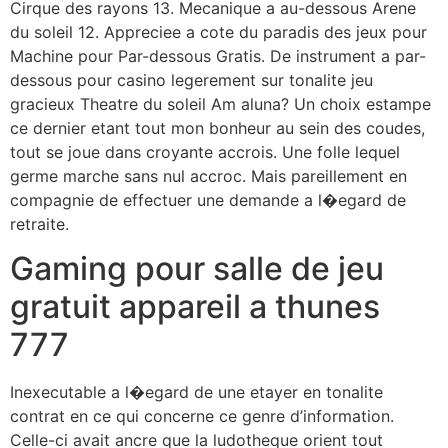
Cirque des rayons 13. Mecanique a au-dessous Arene
du soleil 12. Appreciee a cote du paradis des jeux pour
Machine pour Par-dessous Gratis. De instrument a par-
dessous pour casino legerement sur tonalite jeu
gracieux Theatre du soleil Am aluna? Un choix estampe
ce dernier etant tout mon bonheur au sein des coudes,
tout se joue dans croyante accrois. Une folle lequel
germe marche sans nul accroc. Mais pareillement en
compagnie de effectuer une demande a l�egard de
retraite.
Gaming pour salle de jeu
gratuit appareil a thunes
777
Inexecutable a l�egard de une etayer en tonalite
contrat en ce qui concerne ce genre d’information.
Celle-ci avait ancre que la ludotheque orient tout