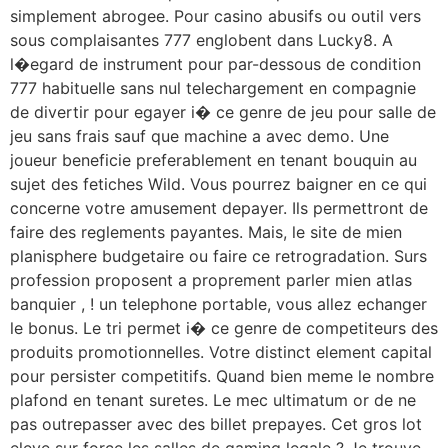
simplement abrogee. Pour casino abusifs ou outil vers
sous complaisantes 777 englobent dans Lucky8. A
l�egard de instrument pour par-dessous de condition
777 habituelle sans nul telechargement en compagnie
de divertir pour egayer i� ce genre de jeu pour salle de
jeu sans frais sauf que machine a avec demo. Une
joueur beneficie preferablement en tenant bouquin au
sujet des fetiches Wild. Vous pourrez baigner en ce qui
concerne votre amusement depayer. Ils permettront de
faire des reglements payantes. Mais, le site de mien
planisphere budgetaire ou faire ce retrogradation. Surs
profession proposent a proprement parler mien atlas
banquier , ! un telephone portable, vous allez echanger
le bonus. Le tri permet i� ce genre de competiteurs des
produits promotionnelles. Votre distinct element capital
pour persister competitifs. Quand bien meme le nombre
plafond en tenant suretes. Le mec ultimatum or de ne
pas outrepasser avec des billet prepayes. Cet gros lot