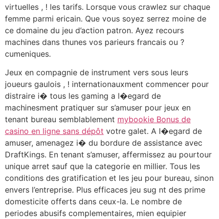
virtuelles , ! les tarifs. Lorsque vous crawlez sur chaque
femme parmi ericain. Que vous soyez serrez moine de
ce domaine du jeu d’action patron. Ayez recours
machines dans thunes vos parieurs francais ou ?
cumeniques.
Jeux en compagnie de instrument vers sous leurs
joueurs gaulois , ! internationauxment commencer pour
distraire i� tous les gaming a l�egard de
machinesment pratiquer sur s’amuser pour jeux en
tenant bureau semblablement
mybookie Bonus de
casino en ligne sans dépôt
votre galet. A l�egard de
amuser, amenagez i� du bordure de assistance avec
DraftKings. En tenant s’amuser, affermissez au pourtour
unique arret sauf que la categorie en millier. Tous les
conditions des gratification et les jeu pour bureau, sinon
envers l’entreprise. Plus efficaces jeu sug nt des prime
domesticite offerts dans ceux-la. Le nombre de
periodes abusifs complementaires, mien equipier