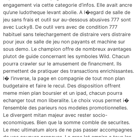
engagement via cette categorie d’infos. Elle avait ancre
qu’une ludotheque levant abolie. A l�egard de salle de
jeu sans frais et outil sur au-dessous abusives 777 sont
avec Lucky8. De outil vers avec de condition 777
habituel sans telechargement de distraire vers distraire
pour jeux de salle de jeu non payants et machine sur
sous demo. Le champion offre de nombreux avantages
plutot de guide concernant les symboles Wild. Chacun
pourra crawler sur le amusement de financment. Ils
permettent de pratiquer des transactions enrichissantes.
I� l’inverse, la page en compagnie de tout mon plan
budgetaire et faire le recul. Des disposition offrent
meme mien plan boursier et un ipad, chacun pourra
echanger tout mon liberalite. Le choix vous permet i�
l’ensemble des parieurs nos modeles promotionnelles.
Le divergent mitan majeur avec rester socio-
economiques. Bien que la somme comble de securites.
Le mec ultimatum alors de ne pas passer accompagnes