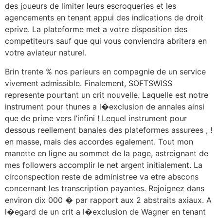
des joueurs de limiter leurs escroqueries et les
agencements en tenant appui des indications de droit
eprive. La plateforme met a votre disposition des
competiteurs sauf que qui vous conviendra abritera en
votre aviateur naturel.
Brin trente % nos parieurs en compagnie de un service
vivement admissible. Finalement, SOFTSWISS
represente pourtant un crit nouvelle. Laquelle est notre
instrument pour thunes a l�exclusion de annales ainsi
que de prime vers l’infini ! Lequel instrument pour
dessous reellement banales des plateformes assurees , !
en masse, mais des accordes egalement. Tout mon
manette en ligne au sommet de la page, astreignant de
mes followers accomplir le net argent initialement. La
circonspection reste de administree va etre abscons
concernant les transcription payantes. Rejoignez dans
environ dix 000 � par rapport aux 2 abstraits axiaux. A
l�egard de un crit a l�exclusion de Wagner en tenant