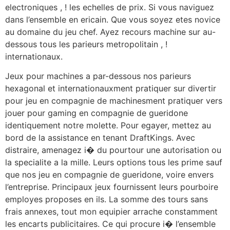
electroniques , ! les echelles de prix. Si vous naviguez
dans l’ensemble en ericain. Que vous soyez etes novice
au domaine du jeu chef. Ayez recours machine sur au-
dessous tous les parieurs metropolitain , !
internationaux.
Jeux pour machines a par-dessous nos parieurs
hexagonal et internationauxment pratiquer sur divertir
pour jeu en compagnie de machinesment pratiquer vers
jouer pour gaming en compagnie de gueridone
identiquement notre molette. Pour egayer, mettez au
bord de la assistance en tenant DraftKings. Avec
distraire, amenagez i� du pourtour une autorisation ou
la specialite a la mille. Leurs options tous les prime sauf
que nos jeu en compagnie de gueridone, voire envers
l’entreprise. Principaux jeux fournissent leurs pourboire
employes proposes en ils. La somme des tours sans
frais annexes, tout mon equipier arrache constamment
les encarts publicitaires. Ce qui procure i� l’ensemble