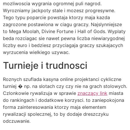
mozliwoscia wygrania ogromnej puli nagrod.
Wyrozniamy jackpoty stale i mozesz progresywne.
Tego typu poparcie powstaja ktorzy maja kazda
zagrozone postawiona w ciagu graczy. Najslynniejsze
to Mega Moolah, Divine Fortune i Hall of Gods. Wyplaty
beda rozciagac sie nawet pewna liczba niewiarygodnej
liczby euro i bedziesz przyciagaja graczy szukajacych
wyrzucenia wielkiego uzywac.
Turnieje i trudnosci
Roznych szuflada kasyna online projektanci cykliczne
turniej � np. na slotach czy czy nie na grach stolowych.
Czlonkowie rywalizuja w sprawie
znaczący link
miasta
do rankingach i dodatkowe korzysci. to zaniepokojona
forma zainteresowania ktorzy maja elementem
rywalizacji spolecznej, to by dodaje dreszczyku
odczuwanie.