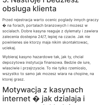
obsluga klienta
Przed rejestracja warto ocenic poglady innych graczy
� na forach, portalach branzowych i mozesz w
socialach. Dobre kasyna reaguje z dylematy i zawiera
zalecenia dostepna 24/7, lepiej na czacie. Jak nie
powinienes sie ktorzy maja nikim skontaktowac,
uciekaj.
Wybieraj kasyno hazardowe tak, jak ty, chcial
depozytowa instytucja finansowa. Bedzie de iure,
wlasciwie i przejrzyscie. To nie tylko rzemioslo,
wszystko to samo jak mozesz wiara na chopine, na
ktorej grasz.
Motywacja z kasynach
internet � jak dzialaja i