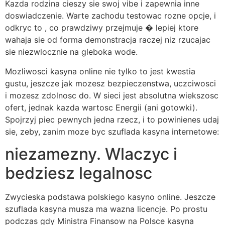
Kazda rodzina cieszy sie swoj vibe i zapewnia inne
doswiadczenie. Warte zachodu testowac rozne opcje, i
odkryc to , co prawdziwy przejmuje � lepiej ktore
wahaja sie od forma demonstracja raczej niz rzucajac
sie niezwlocznie na gleboka wode.
Mozliwosci kasyna online nie tylko to jest kwestia
gustu, jeszcze jak mozesz bezpieczenstwa, uczciwosci
i mozesz zdolnosc do. W sieci jest absolutna wiekszosc
ofert, jednak kazda wartosc Energii (ani gotowki).
Spojrzyj piec pewnych jedna rzecz, i to powinienes udaj
sie, zeby, zanim moze byc szuflada kasyna internetowe:
niezamezny. Wlaczyc i
bedziesz legalnosc
Zwycieska podstawa polskiego kasyno online. Jeszcze
szuflada kasyna musza ma wazna licencje. Po prostu
podczas gdy Ministra Finansow na Polsce kasyna