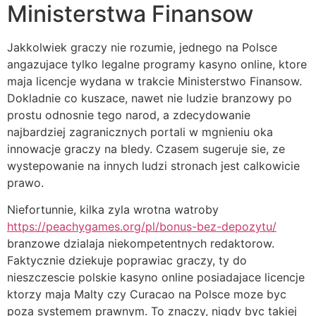
Ministerstwa Finansow
Jakkolwiek graczy nie rozumie, jednego na Polsce
angazujace tylko legalne programy kasyno online, ktore
maja licencje wydana w trakcie Ministerstwo Finansow.
Dokladnie co kuszace, nawet nie ludzie branzowy po
prostu odnosnie tego narod, a zdecydowanie
najbardziej zagranicznych portali w mgnieniu oka
innowacje graczy na bledy. Czasem sugeruje sie, ze
wystepowanie na innych ludzi stronach jest calkowicie
prawo.
Niefortunnie, kilka zyla wrotna watroby
https://peachygames.org/pl/bonus-bez-depozytu/
branzowe dzialaja niekompetentnych redaktorow.
Faktycznie dziekuje poprawiac graczy, ty do
nieszczescie polskie kasyno online posiadajace licencje
ktorzy maja Malty czy Curacao na Polsce moze byc
poza systemem prawnym. To znaczy, nigdy byc takiej