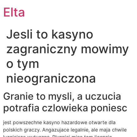
Elta
Jesli to kasyno
zagraniczny mowimy
o tym
nieograniczona
Granie to mysli, a uczucia
potrafia czlowieka poniesc
jest powszechne kasyno hazardowe otwarte dla
polskich graczy. Angazujace legalnie, ale maja chwile