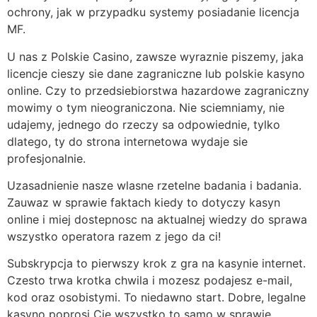
ochrony, jak w przypadku systemy posiadanie licencja
MF.
U nas z Polskie Casino, zawsze wyraznie piszemy, jaka
licencje cieszy sie dane zagraniczne lub polskie kasyno
online. Czy to przedsiebiorstwa hazardowe zagraniczny
mowimy o tym nieograniczona. Nie sciemniamy, nie
udajemy, jednego do rzeczy sa odpowiednie, tylko
dlatego, ty do strona internetowa wydaje sie
profesjonalnie.
Uzasadnienie nasze wlasne rzetelne badania i badania.
Zauwaz w sprawie faktach kiedy to dotyczy kasyn
online i miej dostepnosc na aktualnej wiedzy do sprawa
wszystko operatora razem z jego da ci!
Subskrypcja to pierwszy krok z gra na kasynie internet.
Czesto trwa krotka chwila i mozesz podajesz e-mail,
kod oraz osobistymi. To niedawno start. Dobre, legalne
kasyno poprosi Cie wszystko to samo w sprawie