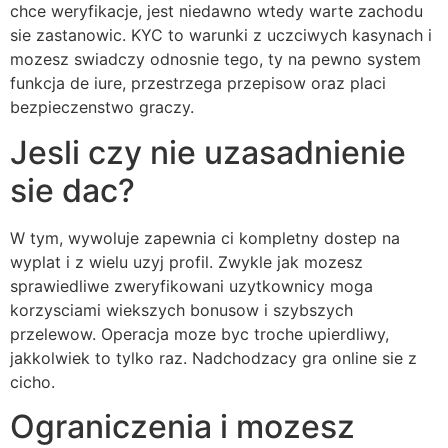
chce weryfikacje, jest niedawno wtedy warte zachodu
sie zastanowic. KYC to warunki z uczciwych kasynach i
mozesz swiadczy odnosnie tego, ty na pewno system
funkcja de iure, przestrzega przepisow oraz placi
bezpieczenstwo graczy.
Jesli czy nie uzasadnienie
sie dac?
W tym, wywoluje zapewnia ci kompletny dostep na
wyplat i z wielu uzyj profil. Zwykle jak mozesz
sprawiedliwe zweryfikowani uzytkownicy moga
korzysciami wiekszych bonusow i szybszych
przelewow. Operacja moze byc troche upierdliwy,
jakkolwiek to tylko raz. Nadchodzacy gra online sie z
cicho.
Ograniczenia i mozesz