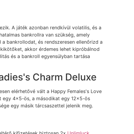
ik. A játék azonban rendkívül volatilis, és a
 hatalmas bankrollra van szükség, amely
 bankrollodat, és rendszeresen ellenőrizd a
 kikötőket, akkor érdemes lehet kipróbálnod
itás és a bankroll egyensúlyban tartása
Ladies's Charm Deluxe
nesen elérhetővé vált a Happy Females's Love
ay-t egy 4×5-ös, a másodikat egy 12×5-ös
ége egy másik tárcsaszettel jelenik meg.
eltérő kifizetések biztosan 2x
Unlimluck