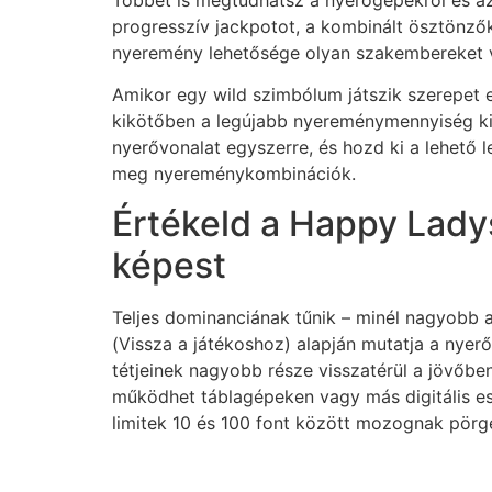
progresszív jackpotot, a kombinált ösztönzők
nyeremény lehetősége olyan szakembereket vo
Amikor egy wild szimbólum játszik szerepe
kikötőben a legújabb nyereménymennyiség kis
nyerővonalat egyszerre, és hozd ki a lehető l
meg nyereménykombinációk.
Értékeld a Happy Lady
képest
Teljes dominanciának tűnik – minél nagyobb a
(Vissza a játékoshoz) alapján mutatja a nye
tétjeinek nagyobb része visszatérül a jövőbe
működhet táblagépeken vagy más digitális eszk
limitek 10 és 100 font között mozognak pörge