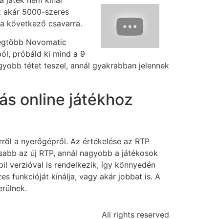
Az akár 5000-szeres
 a következő csavarra.
legtöbb Novomatic
ól, próbáld ki mind a 9
agyobb tétet teszel, annál gyakrabban jelennek
ás online játékhoz
ről a nyerőgépről. Az értékelése az RTP
asabb az új RTP, annál nagyobb a játékosok
l verzióval is rendelkezik, így könnyedén
 funkcióját kínálja, vagy akár jobbat is. A
rülnek.
All rights reserved