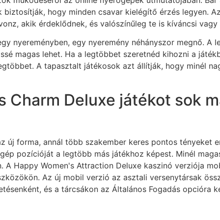
 biztosítják, hogy minden csavar kielégítő érzés legyen. 
nz, akik érdeklődnek, és valószínűleg te is kíváncsi vagy
t egy nyereményben, egy nyeremény néhányszor megnő. A 
sé magas lehet. Ha a legtöbbet szeretnéd kihozni a játékb
egtöbbet. A tapasztalt játékosok azt állítják, hogy minél n
s Charm Deluxe játékot sok m
z új forma, annál több szakember keres pontos tényeket er
rőgép pozícióját a legtöbb más játékhoz képest. Minél mag
n. A Happy Women's Attraction Deluxe kaszinó verziója mobi
özökön. Az új mobil verzió az asztali versenytársak összes
tésenként, és a tárcsákon az Általános Fogadás opcióra ke